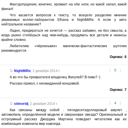
Фантдопущение, конечно, хромает на обе ноги, но какой запал, какой
финал!
Что касается вопросов к тексту, то всецело разделяю мнение
уважаемых коллег-лаборантов Elhana и NightMiRe. А если у авто
нейтральное название?
Ладно, придираться не хочется — рассказ забавен, не без смысла, а
когда рьяно стебёшься над чем-нибудь, продумать все детали и нюансы
крайне сложно.
Любителям «чёрненьких» магически-фантастических шуточек
рекомендуется.
Оценка:
6
[
5
]
NightMiRe
,
2 декабря 2014 г.
А во что бы превратился владелец Жигулей? В пиво? :)
Рассказ прикол, с неожиданной концовкой.
Оценка:
7
[
4
]
stimoridj
,
2 декабря 2014 г.
Как связаны между собой : пятидесятидолларовый амулет ,
автомобиль определённой модели и сверхновая звезда? Оригинальный и
остроумный рассказ Джорджа Мартина поведает читателям как их
комбинация изменила мир навсегда.