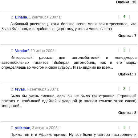
Оценка:
10
[
4
]
Elhana
,
1 сентября 2007 г.
Забавный рассказец, хотя больше всего меня заинтересовало, что
было бы, попади подобная вещица тому, у кого и машины нет)
Оценка:
7
[
3
]
Vendorf
,
20 июня 2008 г.
Интересный рассказ для автолюбителей и менеджеров
автомобильных гигантов. Выбирая автомобиль, как и его марку
определяешь во многом и свою судьбу... И так видимо во всем...
Оценка:
7
[
3
]
tevas
,
4 сентября 2007 г.
Было бы очень смешно, если бы не было так страшно. Страшный
рассказ с необычной идейкой и ударной (в полном смысле этого слова)
концовкой...
Оценка:
8
[
3
]
volkman
,
3 августа 2005 г.
Прикол он и в Африке прикол. Ну вот было у автора настроение и