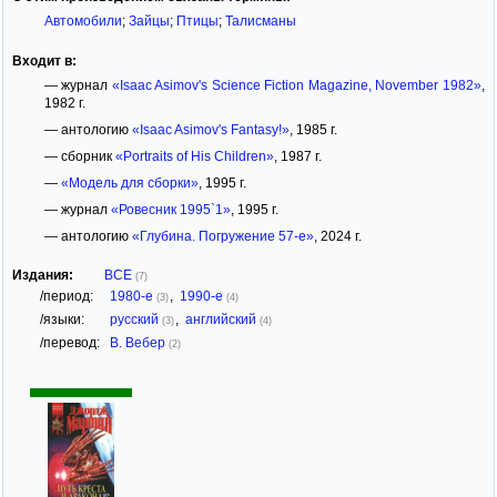
Автомобили
;
Зайцы
;
Птицы
;
Талисманы
Входит в:
— журнал
«Isaac Asimov's Science Fiction Magazine, November 1982»
,
1982 г.
— антологию
«Isaac Asimov's Fantasy!»
, 1985 г.
— сборник
«Portraits of His Children»
, 1987 г.
—
«Модель для сборки»
, 1995 г.
— журнал
«Ровесник 1995`1»
, 1995 г.
— антологию
«Глубина. Погружение 57-е»
, 2024 г.
Издания:
ВСЕ
(7)
/период:
1980-е
,
1990-е
(3)
(4)
/языки:
русский
,
английский
(3)
(4)
/перевод:
В. Вебер
(2)