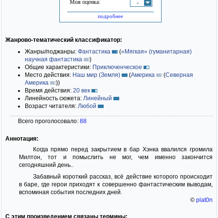
Моя оценка:
-
подробнее
Жанрово-тематический классификатор:
Жанры/поджанры:
Фантастика
(
«Мягкая» (гуманитарная)
научная фантастика
)
Общие характеристики:
Приключенческое
Место действия:
Наш мир (Земля)
(
Америка
(
Северная
Америка
)
)
Время действия:
20 век
Линейность сюжета:
Линейный
Возраст читателя:
Любой
Всего проголосовало:
88
Аннотация:
Когда прямо перед закрытием в бар Хэнка ввалился громила
Милтон, тот и помыслить не мог, чем именно закончится
сегодняшний день..
Забавный короткий рассказ, всё действие которого происходит
в баре, где герои приходят к совершенно фантастическим выводам,
вспоминая события последних дней.
©
plat0n
С этим произведением связаны термины: