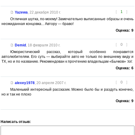
[
1
]
Yazewa
,
22 декабря 2010 г.
Отличная шутка, по-моему! Замечательно выписанные образы и очень
неожиданная концовка... Автору — браво!
Оценка:
9
[
0
]
Demid
,
18 февраля 2010 г.
Юмористический рассказ, который особенно понравится
автолюбителям. Его суть — выбирайте авто не только по внешнему виду и
ТХ, но и по названию. Рекомендован к прочтению владельцам «Бычков» :lol:
Оценка:
6
[
0
]
alexey1978
,
20 апреля 2007 г.
Маленький интересный рассказик. Можно было бы и раздуть конечно,
но и так не плохо
Оценка:
9
Написать отзыв: