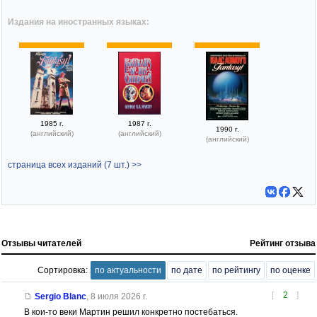
Издания на иностранных языках:
1985 г.
1987 г.
1990 г.
(английский)
(английский)
(английский)
страница всех изданий (7 шт.) >>
Отзывы читателей
Рейтинг отзыва
Сортировка:
по актуальности
по дате
по рейтингу
по оценке
[
2
]
Sergio Blanc
,
8 июля 2026 г.
В кои-то веки Мартин решил конкретно постебаться.