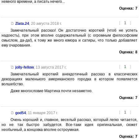
немного времени, а писать нечего...
Оценка:
7
[
1
]
Zlata.24
,
20 августа 2018 г.
Замечательный рассказ! Он достаточно короткий (чтоб не успеть
надоесть), при этом вполне содержательный (с огромным философским
смыслом, да-да!), к тому же много юмора и сатиры, что только добавляет
ему очарования.
Оценка:
8
[
1
]
jolly-fellow
,
13 августа 2017 г.
Замечательный короткий анекдотичный рассказ в классических
декорациях маленького американского городка в котором появляется
волшебство.
Даже многословие Мартина почти незаметно.
Оценка:
7
[
1
]
god54
,
11 января 2017 г.
Очень хороший и, главное, веселый рассказ, который легко читается,
но не так быстро забудется. Все-таки идея оригинальная, сюжет
необычный, а концовка вполне остроумная.
Оценка:
7