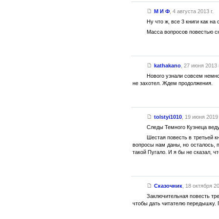
М И Ф
,
4 августа 2013 г.
Ну что ж, все 3 книги как н
Масса вопросов повестью сн
kathakano
,
27 июня 2013 г
Нового узнали совсем немно
не захотел. Ждем продолжения.
tolstyi1010
,
19 июня 2019 
Следы Темного Кузнеца веду
Шестая повесть в третьей к
вопросы нам даны, но осталось, п
такой Пугало. И я бы не сказал, 
Сказочник
,
18 октября 20
Заключительная повесть тре
чтобы дать читателю передышку. Г