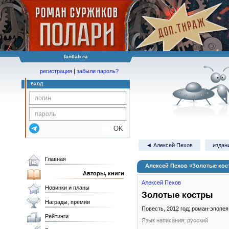
fantlab ru
регистрация
|
забыли пароль?
вход
OK
◄ Алексей Пехов
издани
Главная
Алексей Пехов «Золотые кос
Авторы, книги
Алексей Пехов
Новинки и планы
Золотые костры
Награды, премии
Повесть,
2012
год; роман-эпопе
Рейтинги
Язык написания: русский