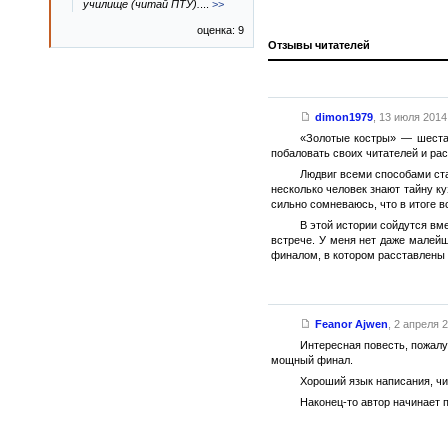
училище (читай ПТУ).
...
>>
оценка: 9
Отзывы читателей
dimon1979
,
13 июля 2014 
«Золотые костры» — шеста
побаловать своих читателей и рас
Людвиг всеми способами ста
несколько человек знают тайну ку
сильно сомневаюсь, что в итоге в
В этой истории сойдутся вме
встрече. У меня нет даже малейш
финалом, в котором расставлены в
Feanor Ajwen
,
2 апреля 2
Интересная повесть, пожал
мощный финал.
Хороший язык написания, чи
Наконец-то автор начинает 