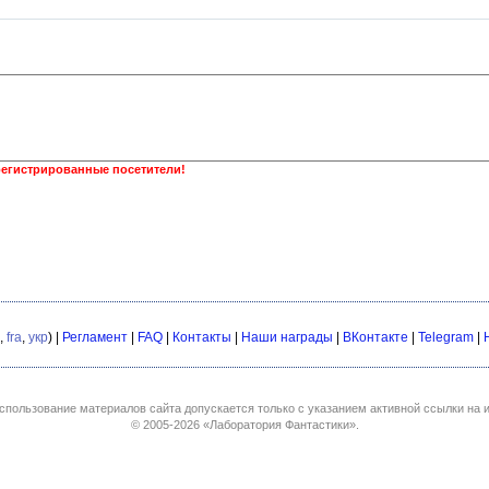
регистрированные посетители!
,
fra
,
укр
) |
Регламент
|
FAQ
|
Контакты
|
Наши награды
|
ВКонтакте
|
Telegram
|
спользование материалов сайта допускается только с указанием активной ссылки на и
© 2005-2026
«Лаборатория Фантастики»
.