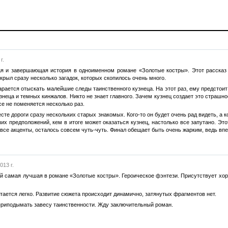
г.
я и завершающая история в одноименном романе «Золотые костры». Этот рассказ
крыл сразу несколько загадок, которых скопилось очень много.
рается отыскать малейшие следы таинственного кузнеца. На этот раз, ему предстоит
знеца и темных кинжалов. Никто не знает главного. Зачем кузнец создает это страшно
се не поменяется несколько раз.
сте дороги сразу нескольких старых знакомых. Кого-то он будет очень рад видеть, а 
их предположений, кем в итоге может оказаться кузнец, настолько все запутано. Эт
се акценты, осталось совсем чуть-чуть. Финал обещает быть очень жарким, ведь впер
013 г.
уй самая лучшая в романе «Золотые костры». Героическое фэнтези. Присутствует хо
тается легко. Развитие сюжета происходит динамично, затянутых фрагментов нет.
приподымать завесу таинственности. Жду заключительный роман.