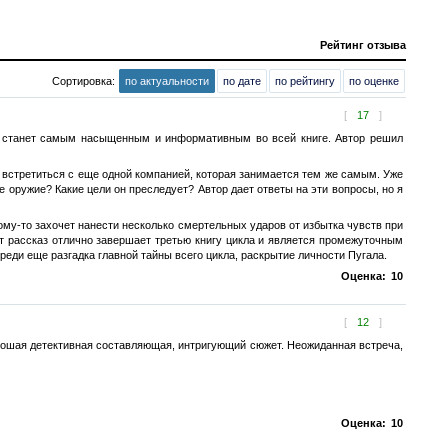
Рейтинг отзыва
Сортировка:
по актуальности
по дате
по рейтингу
по оценке
[
17
]
 станет самым насыщенным и информативным во всей книге. Автор решил
 встретиться с еще одной компанией, которая занимается тем же самым. Уже
е оружие? Какие цели он преследует? Автор дает ответы на эти вопросы, но я
кому-то захочет нанести несколько смертельных ударов от избытка чувств при
от рассказ отлично завершает третью книгу цикла и является промежуточным
еди еще разгадка главной тайны всего цикла, раскрытие личности Пугала.
Оценка:
10
[
12
]
рошая детективная составляющая, интригующий сюжет. Неожиданная встреча,
Оценка:
10