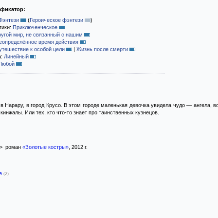
ификатор:
Фэнтези
(
Героическое фэнтези
)
тики:
Приключенческое
ругой мир, не связанный с нашим
еопределённое время действия
утешествие к особой цели
|
Жизнь после смерти
а:
Линейный
Любой
в Нарару, в город Крусо. В этом городе маленькая девочка увидела чудо — ангела, в
 кинжалы. Или тех, кто что-то знает про таинственных кузнецов.
> роман
«Золотые костры»
, 2012 г.
-е
(2)