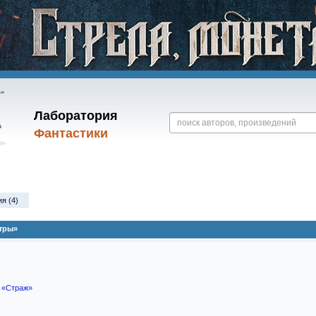
Лаборатория
Фантастики
я (4)
тры»
я
«Страж»