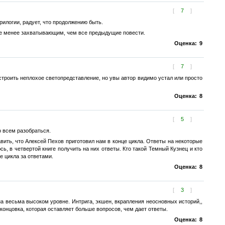
[
7
]
трилогии, радует, что продолжению быть.
 не менее захватывающим, чем все предыдущие повести.
Оценка:
9
[
7
]
строить неплохое светопредставление, но увы автор видимо устал или просто
Оценка:
8
[
5
]
о всем разобраться.
авить, что Алексей Пехов приготовил нам в конце цикла. Ответы на некоторые
ь, в четвертой книге получить на них ответы. Кто такой Темный Кузнец и кто
е цикла за ответами.
Оценка:
8
[
3
]
на весьма высоком уровне. Интрига, экшен, вкрапления неосновных историй,,
концовка, которая оставляет больше вопросов, чем дает ответы.
Оценка:
8