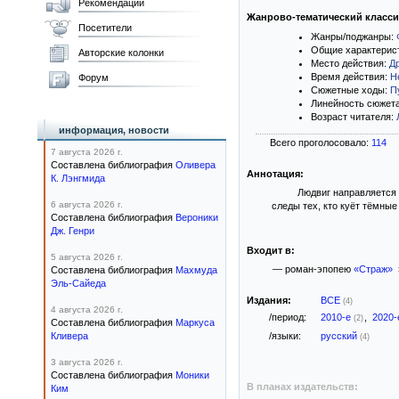
Рекомендации
Жанрово-тематический класс
Посетители
Жанры/поджанры:
Общие характерис
Авторские колонки
Место действия:
Д
Время действия:
Н
Форум
Сюжетные ходы:
П
Линейность сюжет
Возраст читателя:
информация, новости
Всего проголосовало:
114
7 августа 2026 г.
Составлена библиография
Оливера
Аннотация:
К. Лэнгмида
Людвиг направляется 
6 августа 2026 г.
следы тех, кто куёт тёмные
Составлена библиография
Вероники
Дж. Генри
Входит в:
5 августа 2026 г.
— роман-эпопею
«Страж»
Составлена библиография
Махмуда
Эль-Сайеда
Издания:
ВСЕ
(4)
4 августа 2026 г.
/период:
2010-е
,
2020
(2)
Составлена библиография
Маркуса
Кливера
/языки:
русский
(4)
3 августа 2026 г.
Составлена библиография
Моники
В планах издательств:
Ким