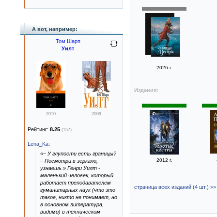
А вот, например:
Том Шарп
Уилт
2026 г.
Издания:
2010
2009
Рейтинг:
8.25
(157)
Lena_Ka
:
«– У глупости есть границы?
2012 г.
– Посмотри в зеркало,
узнаешь.» Генри Уилт -
маленький человек, который
работает преподавателем
страница всех изданий (4 шт.) >>
гуманитарных наук (что это
такое, никто не понимает, но
в основном литература,
видимо) в техническом