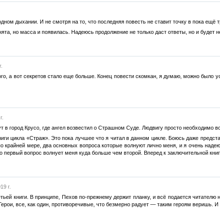
а одном дыхании. И не смотря на то, что последняя повесть не ставит точку в пока ещё 
ята, но масса и появилась. Надеюсь продолжение не только даст ответы, но и будет
.
го, а вот секретов стало еще больше. Конец повести скомкан, я думаю, можно было у
г.
т в город Крусо, где ангел возвестил о Страшном Суде. Людвигу просто необходимо в
ниги цикла «Страж». Это пока лучшее что я читал в данном цикле. Боюсь даже предст
о крайней мере, два основных вопроса которые волнуют лично меня, и я очень надеюс
что первый вопрос волнует меня куда больше чем второй. Вперед к заключительной книг
19 г.
тьей книги. В принципе, Пехов по-прежнему держит планку, и всё подается читателю 
ерои, все, как один, противоречивые, что безмерно радует — таким героям веришь. И 