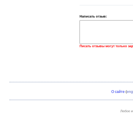
Написать отзыв:
Писать отзывы могут только за
О сайте
(
eng
Любое и