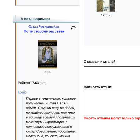
1965 г.
А вот, например:
Ольга Чигиринская
По ту сторону рассвета
Отзывы читателей
2016
Рейтинг:
7.63
(225)
Написать отзыв:
Грей
:
Первое впечатление, которое
получаешь, читая ПТСР -
объём. Язык ни разу не беден,
но крайне лаконичен, так что
в единицу времени получаешь
Писать отзывы могут только за
максимум информации и
полностью погружаешься в
книгу. Средиземье, простите,
Белерианд, конечно, можно