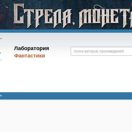
Лаборатория
Фантастики
»