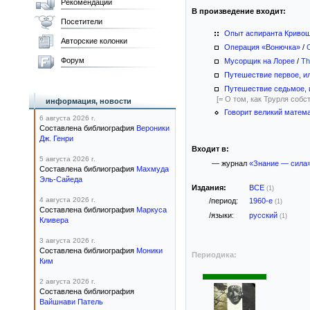
Рекомендации
В произведение входит:
Посетители
Опыт аспиранта Криво
Авторские колонки
Операция «Вонючка»
/
Форум
Мусорщик на Лорее
/
Th
Путешествие первое, и
Путешествие седьмое, 
[= О том, как Трурля соб
информация, новости
Говорит великий матема
6 августа 2026 г.
Составлена библиография
Вероники
Дж. Генри
Входит в:
5 августа 2026 г.
— журнал
«Знание — сила
Составлена библиография
Махмуда
Эль-Сайеда
Издания:
ВСЕ
(1)
4 августа 2026 г.
/период:
1960-е
(1)
Составлена библиография
Маркуса
/языки:
русский
(1)
Кливера
3 августа 2026 г.
Составлена библиография
Моники
Периодика:
Ким
2 августа 2026 г.
Составлена библиография
Вайшнави Патель