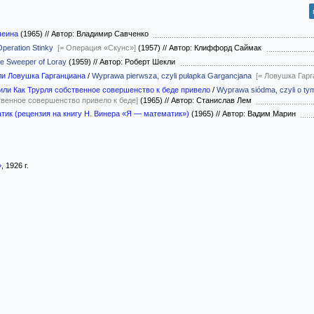
шеина
(1965)
//
Автор: Владимир Савченко
Operation Stinky
[= Операция «Скунс»]
(1957)
//
Автор: Клиффорд Саймак
e Sweeper of Loray
(1959)
//
Автор: Роберт Шекли
ли Ловушка Гарганциана
/
Wyprawa pierwsza, czyli pułapka Gargancjana
[= Ловушка Гарг
или Как Трурля собственное совершенство к беде привело
/
Wyprawa siódma, czyli o tym
ственное совершенство привело к беде]
(1965)
//
Автор: Станислав Лем
тик (рецензия на книгу Н. Винера «Я — математик»)
(1965)
//
Автор: Вадим Марин
»
, 1926 г.