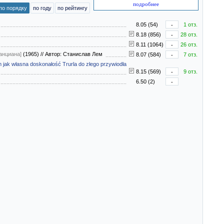
подробнее
по порядку
по году
по рейтингу
8.05 (54)
-
1 отз.
8.18 (856)
-
28 отз.
8.11 (1064)
-
26 отз.
анциана]
(1965)
//
Автор: Станислав Лем
8.07 (584)
-
7 отз.
 jak własna doskonałość Trurla do złego przywiodła
8.15 (569)
-
9 отз.
6.50 (2)
-