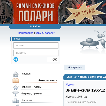
fantlab ru
регистрация
|
забыли пароль?
вход
OK
◄ журналы
Главная
Журнал «Знание-сила 1965'12
Авторы, книги
Журнал
Новинки и планы
Знание-сила 1965'12
Награды, премии
Журнал,
1965
год
Рейтинги
Язык написания: русский