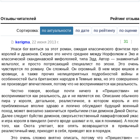
Отзывы читателей
Рейтинг отзыва
Сортировка:
по актуальности
по дате
по рейтингу
по оценке
[
31
]
kerigma
,
22 июня 2013 г.
Упаси бог взяться за этот роман, ожидая классического фэнтези про
королей и драконов. Скорее это нечто среднее между Норфолком и Эко и
классической скандинавской мифологией, типа Эдд. Автор — знаменитый
кельтолог, и просто потрясающий специалист по эпохе. Это очень
чувствуется по роману. Он сложный. Он огромный. В нем море кишков и
кровищи, а также прочих нелицеприятных подробностей войны и
особенностей быта британских народов в Темные века, но это совершенно
не производит впечатления, потому что не воспринимается как реальность.
Честно говоря, вообще почти ничего в «Пришествии» не
воспринимается как реальность, да и не является ею. Описание обычного
пира у короля, детальное, реалистичное, в котором король и его
приближенные вполне здраво и логично обсуждают будущий военный
поход, может внезапно закончиться прибытием стаи демонов Дикой Охоты.
Далее следует буйство демонов, сверхъестественный лавкрафтовский ужас
и игра короля в гвиндилл (нечто вроде шахмат и го, как я понимаю). А после
того, как Охота улетает, все опять возвращается в привычный
реалистичный мир, приходят в себя, приводят все в порядок.
Это очень сложно внятно описать, потому что «Пришествие» —