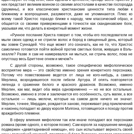
них предстает великим воином со своими апостолами в качестве госгородда
(дружины), и все классические христианские ценности типа любви к
ближнему и всепрощения, разумеется, даже не упоминаются. Плюс ко
всему такой Христос гораздо ближе к народу, чем классический образ, и
общается со своими приверженцами в точности как скандинавские боги,
указывая им, что делать в конкретный момент жизни.
«Рунное послание Христа говорит о том, чтобы его последователи не
мыли своих одежд и не стригли волос и бород в священный день, который
мы зовем Суннадей. Что еще может это означать, как не то, что Христос
самолично готовится пойти войной против светлых богов, живущих в Вэль-
хеалле? Разве я сам не намеревался ни мыться, ни стричь волос, пока не
опустошу весь Бриттене огнем и мечом?»
С другой стороны, возможно, такое специфическо мифологическое
восприятие мира — это свойство именно зрения конкретного персонажа.
Потому что повествование ведется от лица не кого-нибудь, а самого
Мерлина, возродившегося после гибели Артура. И опять повторяется
легенда о сражении белого и красного драконов. Возможно, именно
Мерлин, как маг, видит оба мира одновременно — но не все остальные.
Возможно, именно в этом и заключается его особенность, суть магии, а все
остальное — лишь мелочи, которые на самом деле ничего не значат.
Мерлин, точнее, Мирддин, рождается заново, переживает ряд приключений
и наконец попадает ко двору короля Мэлгона, готовящегося к походу против
враждебного племени.
В сферу влияния мифологии так или иначе попадают все персонажи
романа (кроме одного, о котором позже). Сам короля за нарушение кинедда
подвержен «девятидневной немощи», его сын испытывает верность своей