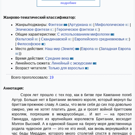
подробнее
Жанрово-тематический классификатор:
Жанры/поджанры:
Фэнтези
(
Артуриана
|
Мифологическое
|
Эпическое фэнтези
|
Героическое фэнтези
)
Общие характеристики:
С использованием мифологии
(
Кельтской
|
Скандинавской
|
Европейского средневековья
)
|
Философское
Место действия:
Наш мир (Земля)
(
Европа
(
Западная Европа
)
)
Время действия:
Средние века
Линейность сюжета:
Линейный с экскурсами
Возраст читателя:
Только для взрослых
Всего проголосовало:
19
Аннотация:
Сорок лет прошло с тех пор, как в битве при Камланне погиб
Артур. Больше нет в Британии великого короля, который вернул бы
бриттам прежнюю славу. А саксы, что вели себя до сих пор довольно
смирно, уже не хотят платить дани, да и грозят войной бриттским
королям, погрязшим в междоусобицах... И вот — на престол
Гвинедда, одного из крупнейших королевств Британии, восходит
Мэлгон Высокий. А в одинокой башне на берегу моря девственница
родила чудесное дитя — это не кто иной, как вновь вернувшийся в
час беды Мирддин, которого много столетий спустя в легендах о