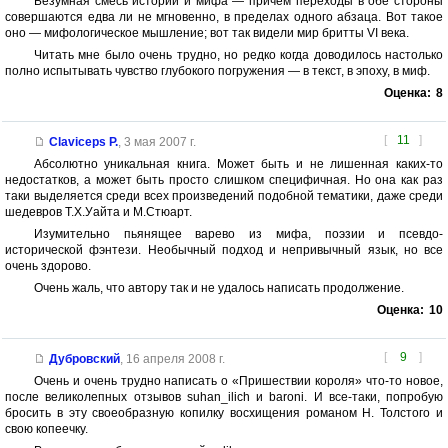
Безумная смесь истории и мифа — причем переходы в обе стороны
совершаются едва ли не мгновенно, в пределах одного абзаца. Вот такое
оно — мифологическое мышление; вот так видели мир бритты VI века.
Читать мне было очень трудно, но редко когда доводилось настолько
полно испытывать чувство глубокого погружения — в текст, в эпоху, в миф.
Оценка:
8
[
11
]
Claviceps P.
,
3 мая 2007 г.
Абсолютно уникальная книга. Может быть и не лишенная каких-то
недостатков, а может быть просто слишком специфичная. Но она как раз
таки выделяется среди всех произведений подобной тематики, даже среди
шедевров Т.Х.Уайта и М.Стюарт.
Изумительно пьянящее варево из мифа, поэзии и псевдо-
исторической фэнтези. Необычный подход и непривычный язык, но все
очень здорово.
Очень жаль, что автору так и не удалось написать продолжение.
Оценка:
10
[
9
]
Дубровский
,
16 апреля 2008 г.
Очень и очень трудно написать о «Пришествии короля» что-то новое,
после великолепных отзывов suhan_ilich и baroni. И все-таки, попробую
бросить в эту своеобразную копилку восхищения романом Н. Толстого и
свою копеечку.