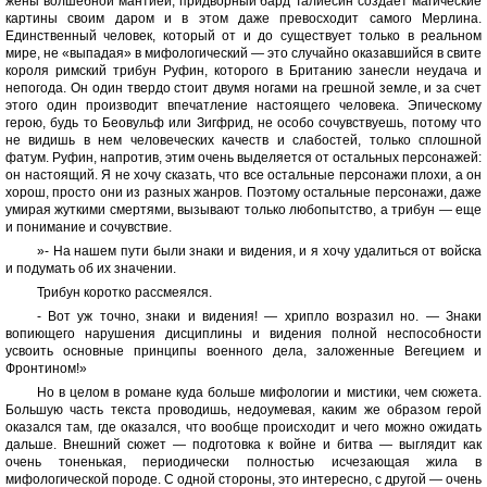
жены волшебной мантией, придворный бард Талиесин создает магические
картины своим даром и в этом даже превосходит самого Мерлина.
Единственный человек, который от и до существует только в реальном
мире, не «выпадая» в мифологический — это случайно оказавшийся в свите
короля римский трибун Руфин, которого в Британию занесли неудача и
непогода. Он один твердо стоит двумя ногами на грешной земле, и за счет
этого один производит впечатление настоящего человека. Эпическому
герою, будь то Беовульф или Зигфрид, не особо сочувствуешь, потому что
не видишь в нем человеческих качеств и слабостей, только сплошной
фатум. Руфин, напротив, этим очень выделяется от остальных персонажей:
он настоящий. Я не хочу сказать, что все остальные персонажи плохи, а он
хорош, просто они из разных жанров. Поэтому остальные персонажи, даже
умирая жуткими смертями, вызывают только любопытство, а трибун — еще
и понимание и сочувствие.
»- На нашем пути были знаки и видения, и я хочу удалиться от войска
и подумать об их значении.
Трибун коротко рассмеялся.
- Вот уж точно, знаки и видения! — хрипло возразил но. — Знаки
вопиющего нарушения дисциплины и видения полной неспособности
усвоить основные принципы военного дела, заложенные Вегецием и
Фронтином!»
Но в целом в романе куда больше мифологии и мистики, чем сюжета.
Большую часть текста проводишь, недоумевая, каким же образом герой
оказался там, где оказался, что вообще происходит и чего можно ожидать
дальше. Внешний сюжет — подготовка к войне и битва — выглядит как
очень тоненькая, периодически полностью исчезающая жила в
мифологической породе. С одной стороны, это интересно, с другой — очень