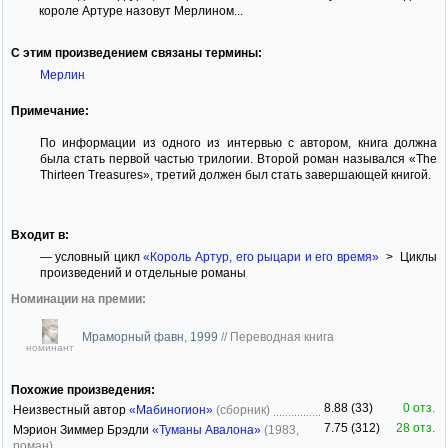
короле Артуре назовут Мерлином...
С этим произведением связаны термины:
Мерлин
Примечание:
По информации из одного из интервью с автором, книга должна
была стать первой частью трилогии. Второй роман назывался «The
Thirteen Treasures», третий должен был стать завершающей книгой.
Входит в:
— условный цикл
«Король Артур, его рыцари и его время»
> Циклы
произведений и отдельные романы
Номинации на премии:
Мраморный фавн, 1999
//
Переводная книга
номинант
Похожие произведения:
8.88 (33)
0 отз.
Неизвестный автор
«Мабиногион»
(сборник)
7.75 (312)
28 отз.
Мэрион Зиммер Брэдли
«Туманы Авалона»
(1983,
роман)