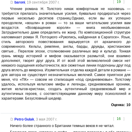
[
19
]
baroni
,
19 сентября 2007 г.
Чтение романа Н. Толстого никак комфортным не назовешь —
требуется прилагать значительные усилия, буквально продираться через
первые несколько десятков страниц.Однако, если вы их успешно
преодолели, «вошли» в роман — то за ваши читательские усилия вам
воздастся. «Возвращение короля» — книга необыкновенная.
Затруднительно даже определить ее жанр. По композиционной структуре
напоминает роман Я. Потоцкого «Рукопись, найденная в Сарагосе». Язык,
стиль авторского повествования варьируется от архаичного до
современного. Кельты, римляне, англы, барды, друиды, христианские
святые... Перелом эпохи, столкновение различных вер и культур. Тонкая
грань между историей и мифом оказывается размытой, они взаимно
дополняют, творят друг друга. И от всей этой великолепной смеси нет
никакого ощущения избыточности, все сюжетные линии подогнаны друг под
друга вплоть до микрона. Изумительная отделка каждой детали в романе —
для автора не существует незначительных мелочей. Самое приятное для
меня, что «ПК» — совсем не стилизация «под средневековье». Толстому
удалось, используя кельтские мифы и легенды, средневековые хроники,
жития кельтов-христиан, создать аутентичный средневековый мир и
аутентичных героев, с соответствующими данному миру психологией и
характерами. Безусловный шедевр.
Оценка:
10
[
16
]
Petro Gulak
,
3 мая 2007 г.
Ничего более странного о Британии темных веков я не читал.