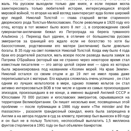
жаль. На русском выходили только две книги, и если первая могла
заинтересовать только любителей истории, интересующихся второй
мировой войной, то вторая на мой взгляд заинтересует куда более широкий
круг людей. Николай Толстой — глава старшей ветви старинного
дворянского рода Толстых-Милославских. После революции в 1920 году его
отец, котору в тот момент было всего 8 лет ;-), в сопровождение своей
гувернантки-англичанки бежал из Петрограда на берега туманного
Альбиона ;-). Переезд был удачен, в отличие от большинства русских
эмигрантов за границей его ждало если не богатство то хотя бы
баосостояние, родственники его матери (англичанки) были довольно
богаты. В 35 году на свет появился Николай Толстой. Когда ему было 4 года
брак его родителей распался, мать вскоре после развода вышла замуж за
Патрика О’Брайана (который как не странно через некоторое время стал
известным писателем — это автор целой серии книг — одна из которых
была экранизирована под названием «Хозяин морей. На краю Земли».
Николай остался со своим отцом и до 19 лет не имел права даже
переписываться с матерью. Его карьера сложилась очень успешно , он стал
одним из лучших кельтологов в мире, однако помимо кельтов он стал
активно интересоваться ВОВ в том числе и одним из самых произошедших
эпизодов, произошедших в ее конце, а именно выдачей Англией СССР и
Югославии 70 000 русских и югославских эмигрантов, скрывавшихся на
территории Великобритании. Он пишет несколько книг, посвященных этой
проблеме — после публикации в 1986 году книги «The minister and the
massacres» , разазиля грандиозный скандал, книга была запрещена в
Англии а на автора подали в суд за клевету, приговор был вынесен в 89 году
и он был не в пользу Толстого, неспособный выплатить 1,5 миллиона
фунтов стерлингов в 1991 году он был объявлен банкротом.