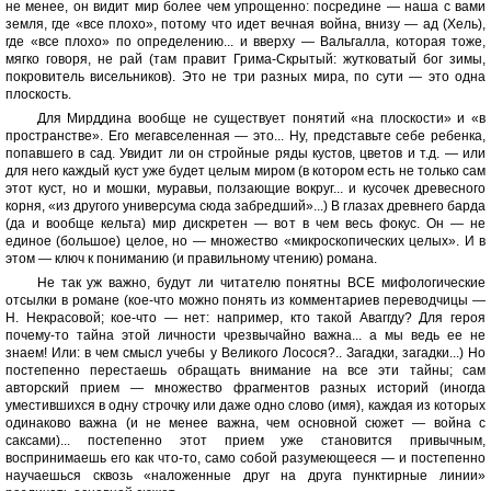
не менее, он видит мир более чем упрощенно: посредине — наша с вами
земля, где «все плохо», потому что идет вечная война, внизу — ад (Хель),
где «все плохо» по определению... и вверху — Вальгалла, которая тоже,
мягко говоря, не рай (там правит Грима-Скрытый: жутковатый бог зимы,
покровитель висельников). Это не три разных мира, по сути — это одна
плоскость.
Для Мирддина вообще не существует понятий «на плоскости» и «в
пространстве». Его мегавселенная — это... Ну, представьте себе ребенка,
попавшего в сад. Увидит ли он стройные ряды кустов, цветов и т.д. — или
для него каждый куст уже будет целым миром (в котором есть не только сам
этот куст, но и мошки, муравьи, ползающие вокруг... и кусочек древесного
корня, «из другого универсума сюда забредший»...) В глазах древнего барда
(да и вообще кельта) мир дискретен — вот в чем весь фокус. Он — не
единое (большое) целое, но — множество «микроскопических целых». И в
этом — ключ к пониманию (и правильному чтению) романа.
Не так уж важно, будут ли читателю понятны ВСЕ мифологические
отсылки в романе (кое-что можно понять из комментариев переводчицы —
Н. Некрасовой; кое-что — нет: например, кто такой Аваггду? Для героя
почему-то тайна этой личности чрезвычайно важна... а мы ведь ее не
знаем! Или: в чем смысл учебы у Великого Лосося?.. Загадки, загадки...) Но
постепенно перестаешь обращать внимание на все эти тайны; сам
авторский прием — множество фрагментов разных историй (иногда
уместившихся в одну строчку или даже одно слово (имя), каждая из которых
одинаково важна (и не менее важна, чем основной сюжет — война с
саксами)... постепенно этот прием уже становится привычным,
воспринимаешь его как что-то, само собой разумеющееся — и постепенно
научаешься сквозь «наложенные друг на друга пунктирные линии»