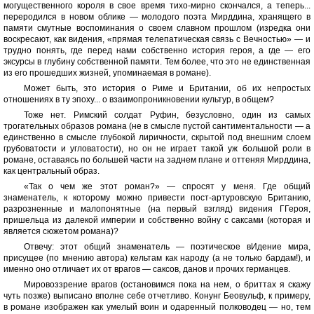
могущественного короля в свое время тихо-мирно скончался, а теперь...
переродился в новом облике — молодого поэта Мирддина, хранящего в
памяти смутные воспоминания о своем славном прошлом (изредка они
воскресают, как видения, «прямая телепатическая связь с Вечностью» — и
трудно понять, где перед нами собственно история героя, а где — его
эксурсы в глубину собственной памяти. Тем более, что это не единственная
из его прошедших жизней, упоминаемая в романе).
Может быть, это история о Риме и Британии, об их непростых
отношениях в ту эпоху... о взаимопроникновении культур, в общем?
Тоже нет. Римский солдат Руфин, безусловно, один из самых
трогательных образов романа (не в смысле пустой сантиментальности — а
единственно в смысле глубокой лиричности, скрытой под внешним слоем
грубоватости и угловатости), но он не играет такой уж большой роли в
романе, оставаясь по большей части на заднем плане и оттеняя Мирддина,
как центральный образ.
«Так о чем же этот роман?» — спросят у меня. Где общий
знаменатель, к которому можно привести пост-артуровскую Британию,
разрозненные и малопонятные (на первый взгляд) видения ГГероя,
пришельца из далекой империи и собственно войну с саксами (которая и
является сюжетом романа)?
Отвечу: этот общий знаменатель — поэтическое вИдение мира,
присущее (по мнению автора) кельтам как народу (а не только бардам!), и
именно оно отличает их от врагов — саксов, данов и прочих германцев.
Мировоззрение врагов (остановимся пока на нем, о бриттах я скажу
чуть позже) выписано вполне себе отчетливо. Конунг Беовульф, к примеру,
в романе изображен как умелый воин и одаренный полководец — но, тем