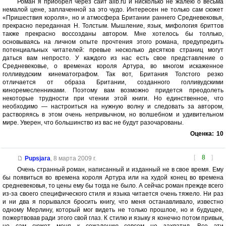
Роман я приобрел через сайт alib.ru и нисколько не жалею о весьма
немалой цене, заплаченной за это чудо. Интересен не только сам сюжет
«Пришествия короля», но и атмосфера Британии раннего Средневековья,
прекрасно переданная Н. Толстым. Мышление, язык, мифология бриттов
также прекрасно воссозданы автором. Мне хотелось бы толлько,
основываясь на личном опыте прочтения этого романа, предупредить
потенциальных читателей: превые несколько десятков страниц могут
даться вам непросто. У каждого из нас есть свое представление о
Средневековье, о временах короля Артура, во многом искаженное
голливудским кинематографом. Так вот, Британия Толстого резко
отличается от образа Британии, созданного голливудскими
киноремесленниками. Поэтому вам возможно придется преодолеть
некоторые трудности при чтении этой книги. Но единственное, что
необходимо — настроиться на нужную волну и следовать за автором,
растворяясь в этом очень непривычном, но волшебном и удивительном
мире. Уверен, что большинство из вас не будут разочарованы.
Оценка:
10
[
8
]
Pupsjara
,
8 марта 2009 г.
Очень странный роман, написанный и изданный не в свое время. Ему
бы появиться во времена короля Артура или на худой конец во времена
средневековья, то цены ему бы тогда не было. А сейчас роман прежде всего
из-за своего специфического стиля и языка читается очень тяжело. Ни раз
и ни два я порывался бросить книгу, что меня останавливало, известно
одному Мерлину, который мог видеть не только прошлое, но и будущее,
пожертвовав ради этого свой глаз. К стилю и языку я конечно потом привык,