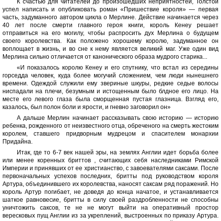
К счастью для читателей до произошедших неприятностей, Толстой
успел написать и опубликовать роман «Пришествие короля» — первая
часть, задуманного автором цикла о Мерлине. Действие начинается через
40 лет после смерти главного героя книги, король Кенеу решает
отправиться на его могилу, чтобы распросить дух Мерлина о будущем
своего королевства. Как положено хорошему королю, задуманное он
воплощает в жизнь, и во сне к нему является великий маг. Уже один вид
Мерлина сильно отличается от канонического образа мудрого старика...
«И показалось королю Кенеу и его спутнику, что встал из середины
горседда человек, куда более могучий сложением, чем люди нынешнего
времени. Одеждой служили ему звериные шкуры, редкие седые волосы
ниспадали на плечи, безумным и истощенным было блдное его лицо. На
месте его левого глаза была сморщенная пустая глазница. Взгляд его,
казалось, был полон боли и ярости, и гневно заговорил он»
А дальше Мерлин начинает рассказывать свою историю — историю
ребенка, рожденного от неизвестного отца, обреченого на смерть жестоким
королем, ставшего придворным мудрецом и спасителем монархии
Придайна.
Итак, где то 6-7 век нашей эры, на землях Англии идет борьба более
или менее коренных бриттов , считающих себя наследниками Римской
Империи и принявших от ее христианство, с завоевателями саксами. После
первоначальных успехов последних, бритты под руководством короля
Артура, объединившего их королевства, наносят саксам ряд поражений. Но
король Артур погибает, не доведя до конца начатое, и устанавливается
шаткое равновесие, бритты в силу своей раздробленности не способны
уничтожить саксов, те не не могут выйти на оперативный простор
вересковых пущ Англии из за укреплений, выстроенных по приказу Артура.