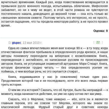
мучительно временами. Каждый раз, когда повествование возвращается в
привычное русло военного похода, испытываешь облегчение. Мифология
забавляет, но ни к чему не ведет, в этой части романа не чувствуется
постепенного накала, доводящего до верхней точки — она есть только во
«внешнем» военном сюжете. Поэтому читать его интересно, но не просто,
остается ощущение, что ты продела некоторую работу, а не просто провел
время.
Оценка:
9
[
22
]
glupec
,
13 мая 2010 г.
Одна из самых впечатливших меня книг в конце 90-х — в ту пору, когда
отечественная фэнтези пребывала в определенного рода кризисе, и наши
авторы понемногу переходили на киберпанк с космобоевиком. Книга,
переведенная с английского, но написанная русским по происхождению
автором. Книга, не уступающая знаменитой артуриане Мэри Стюарт. Книга,
которую физически трудно читать — без определенного усилия не
поймешь, о чем вообще речь; но это окупается стократ...
Книга, издававшаяся у нас (к сожалению) только один раз.
Продолжения которой так и не последовало, хотя это всего лишь первая
треть истории.
О чем же эта история? Сказать, что об Артуре, было бы неправдой — к
моменту, когда начинается действие, он уже не одну сотню лет как умер.
Сказать, что о Мерлине, тоже неверно — ибо, хотя он и является
главным героем, это не совсем тот Мерлин, которого мы знаем по
классической легенде. Мудрый старый друг и советник некогда