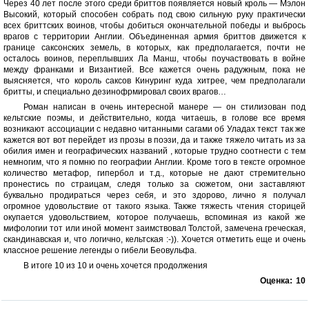
Через 40 лет после этого среди бриттов появляется новый кроль — Мэлон
Высокий, который способен собрать под свою сильную руку практически
всех бриттских воинов, чтобы добиться окончательной победы и выбрось
врагов с территории Англии. Объединенная армия бриттов движется к
границе саксонских земель, в которых, как предполагается, почти не
осталось воинов, переплывших Ла Манш, чтобы поучаствовать в войне
между франками и Византией. Все кажется очень радужным, пока не
выясняется, что король саксов Кинуринг куда хитрее, чем предполагали
бритты, и специально дезинофрмировал своих врагов…
Роман написан в очень интересной манере — он стилизован под
кельтские поэмы, и действительно, когда читаешь, в голове все время
возникают ассоциации с недавно читанными сагами об Уладах текст так же
кажется вот вот перейдет из прозы в поэзи, да и также тяжело читать из за
обилия имен и географических названий , которые трудно соотнести с тем
немногим, что я помню по географии Англии. Кроме того в тексте огромное
количество метафор, гипербол и т.д., которые не дают стремительно
пронестись по страицам, следя только за сюжетом, они заставляют
буквально продираться через себя, и это здорово, лично я получал
огромное удовольствие от такого языка. Также тяжесть чтения сторицей
окупается удовольствием, которое получаешь, вспоминая из какой же
мифологии тот или иной момент заимствовал Толстой, замечена греческая,
скандинавская и, что логично, кельтская :-)). Хочется отметить еще и очень
классное решение легенды о гибели Беовульфа.
В итоге 10 из 10 и очень хочется продолжения
Оценка:
10