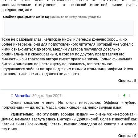
но сам сюжет меня к сожалению совсем не захватил. Все эти
многочисленные отступления от основной сюжетной линии очень
раздражали, да и
Спойлер (раскрытие сюжета)
(кликните по нему, чтобы увидеть)
ведьмы со смрадящими влагалищами и демоны с внушительными
гениталиями
тоже не радовали глаз. Кельтские мифы и легенды конечно хороши, но
более интересны они для подготовленного читателя, который уже успел с
ними ознакомиться до этого. Мерлин у автора получился довольно
оригинальным и своеобразным, я совсем по другому представлял его
личность, но и трактовка автора имеет право на жизнь. Только финальная
битва и римлянин по настоящему понравились, все остальное-
неудавшиеся забавы автора над своим коньком-кельтскими мифами. Имхо
эта книга-тяжелое чтиво далеко не для всех.
Оценка:
5
[
4
]
Veronika
,
30 декабря 2007 г.
Очень сложное чтение. Но очень интересное. Эффект «глубого
погружения» — да, есть. Масса новых сведений, непривычный язык.
Удивительно, что эту книгу вообще издали — очень уж «неформат».
Думаю, немалая заслуга здесь Екатерины Дрибинской, более известной как
Кэтрин Кинн (Эленхильд). Кстати, именно благодаря её совету я и купила
эту книгу.
Оценка:
9