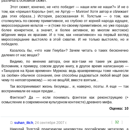
различать основной сюжет.
Этот сюжет, конечно, не «кто победит — наши или не наши?» И не о
том, как «пришел Король» (нет, не Артур — Мэлгон! Хотя автор и сближает
два этих образа...) История, рассказанная Н. Толстым — о том, как
столкнулись по-своему примитивное, но глубоко от корней народа идущее,
миросозерцание кельтов — и (тоже по-своему примитивное, но уже гораздо
более конкретное, а значит, и более активное, во многом жестокое)
вИдение мира их врагами. И о том, как «неактивное» на первый взгляд
миросозерцание выстояло в этой схватке. И не только выстояло, но и
победило.
Казалось бы, «что нам Гекуба»? Зачем читать о таких бесконечно
далеких от нас вещах?
Видимо, по мнению автора, они все-таки не такие уж далекие.
Вспомним, к примеру, совсем другую книгу, в другое время написанную —
«Танцоров на Краю времени» Муркока: ведь краевременцы тоже «вынесли
за скобки» обычное сознание, они способны радоваться любой вещИ (как
чему-то неповторимому) — но не вещАМ, вместе взятым...
Так воспринимают жизнь безумцы... и, наверно, поэты. А еще — так
воспринимали ее наши предки...
Фэнтези? Да — если понимать фэнтези как реконструкцию (+
осмысление в современном культурном контексте) древнего мифа.
Оценка:
10
[
32
]
suhan_ilich
,
24 сентября 2007 г.
Николай Толстой практически неизвестен российскому читателю, а