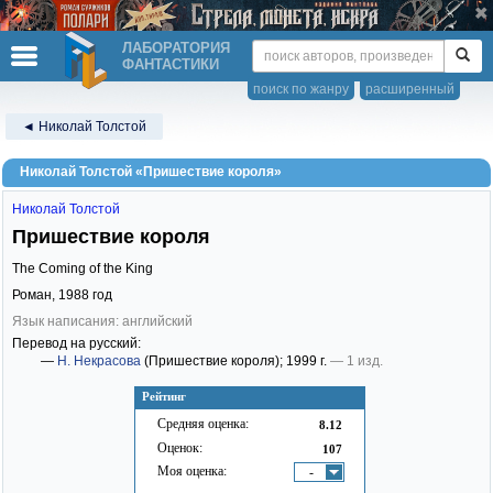
ЛАБОРАТОРИЯ
ФАНТАСТИКИ
поиск по жанру
расширенный
◄ Николай Толстой
Николай Толстой «Пришествие короля»
Николай Толстой
Пришествие короля
The Coming of the King
Роман,
1988
год
Язык написания: английский
Перевод на русский:
—
Н. Некрасова
(Пришествие короля)
; 1999 г.
— 1 изд.
Рейтинг
Средняя оценка:
8.12
Оценок:
107
Моя оценка:
-