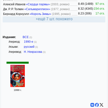
8.49 (1489)
97 отз.
Алексей Иванов
«Сердце пармы»
(2003, роман)
8.32 (4345)
154 отз.
Дж. Р. Р. Толкин
«Сильмариллион»
(1977, роман)
8.23 (306)
17 отз.
Бернард Корнуэлл
«Король Зимы»
(1995, роман)
+ещё 7 шт. похожего
Издания:
ВСЕ
(1)
/период:
1990-е
(1)
/языки:
русский
(1)
/перевод:
Н. Некрасова
(1)
1999 г.