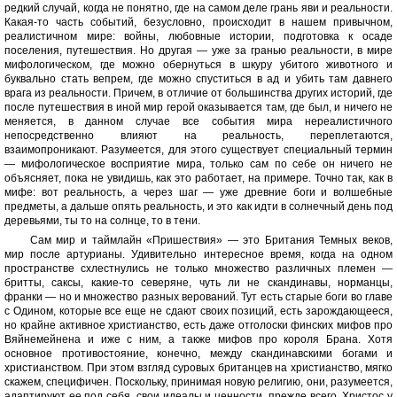
редкий случай, когда не понятно, где на самом деле грань яви и реальности.
Какая-то часть событий, безусловно, происходит в нашем привычном,
реалистичном мире: войны, любовные истории, подготовка к осаде
поселения, путешествия. Но другая — уже за гранью реальности, в мире
мифологическом, где можно обернуться в шкуру убитого животного и
буквально стать вепрем, где можно спуститься в ад и убить там давнего
врага из реальности. Причем, в отличие от большинства других историй, где
после путешествия в иной мир герой оказывается там, где был, и ничего не
меняется, в данном случае все события мира нереалистичного
непосредственно влияют на реальность, переплетаются,
взаимопроникают. Разумеется, для этого существует специальный термин
— мифологическое восприятие мира, только сам по себе он ничего не
объясняет, пока не увидишь, как это работает, на примере. Точно так, как в
мифе: вот реальность, а через шаг — уже древние боги и волшебные
предметы, а дальше опять реальность, и это как идти в солнечный день под
деревьями, ты то на солнце, то в тени.
Сам мир и таймлайн «Пришествия» — это Британия Темных веков,
мир после артурианы. Удивительно интересное время, когда на одном
пространстве схлестнулись не только множество различных племен —
бритты, саксы, какие-то северяне, чуть ли не скандинавы, норманцы,
франки — но и множество разных верований. Тут есть старые боги во главе
с Одином, которые все еще не сдают своих позиций, есть зарождающееся,
но крайне активное христианство, есть даже отголоски финских мифов про
Вяйнемейнена и иже с ним, а также мифов про короля Брана. Хотя
основное противостояние, конечно, между скандинавскими богами и
христианством. При этом взгляд суровых британцев на христианство, мягко
скажем, специфичен. Поскольку, принимая новую религию, они, разумеется,
адаптируют ее под себя, свои идеалы и ценности, прежде всего. Христос у