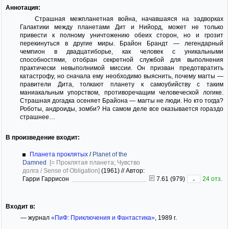
Аннотация:
Страшная межпланетная война, начавшаяся на задворках
Галактики между планетами Дит и Нийорд, может не только
привести к полному уничтожению обеих сторон, но и грозит
перекинуться в другие миры. Брайон Брандт — легендарный
чемпион в двадцатиборье, как человек с уникальными
способностями, отобран секретной службой для выполнения
практически невыполнимой миссии. Он призван предотвратить
катастрофу, но сначала ему необходимо выяснить, почему магты —
правители Дита, толкают планету к самоубийству с таким
маниакальным упорством, противоречащим человеческой логике.
Страшная догадка осеняет Брайона — магты не люди. Но кто тогда?
Роботы, андроиды, зомби? На самом деле все оказывается гораздо
страшнее…
В произведение входит:
Планета проклятых
/
Planet of the
Damned
[= Проклятая планета; Чувство
долга / Sense of Obligation]
(1961)
//
Автор:
Гарри Гаррисон
7.61 (979)
24 отз.
-
Входит в:
— журнал
«ПиФ: Приключения и Фантастика»
, 1989 г.