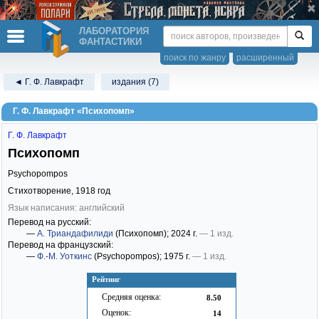
ЛАБОРАТОРИЯ
ФАНТАСТИКИ
поиск по жанру
расширенный
◄ Г. Ф. Лавкрафт
издания (7)
Г. Ф. Лавкрафт «Психопомп»
Г. Ф. Лавкрафт
Психопомп
Psychopompos
Стихотворение,
1918
год
Язык написания: английский
Перевод на русский:
—
А. Триандафилиди
(Психопомп)
; 2024 г.
— 1 изд.
Перевод на французский:
—
Ф.-М. Уоткинс
(Psychopompos)
; 1975 г.
— 1 изд.
Рейтинг
Средняя оценка:
8.50
Оценок:
14