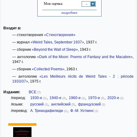
Моя оценка:
-
подробнее
Входит в:
— стихотворения
«Стихотворения»
— журнал
«Weird Tales, September 1937»
, 1937 г.
— сборник
«Beyond the Wall of Sleep»
, 1943 г.
— антологию
«Dark of the Moon: Poems of Fantasy and the Macabre»
,
1947 г.
— сборник
«Collected Poems»
, 1963 г.
— антологию
«Les Meilleurs récits de Weird Tales - 2 : période
1933/37»
, 1975 г.
Издания:
ВСЕ
(7)
/период:
1930-е
,
1940-е
,
1960-е
,
1970-е
,
2020-е
(1)
(2)
(1)
(2)
(1)
/языки:
русский
,
английский
,
французский
(1)
(5)
(1)
/перевод:
А. Триандафилиди
,
Ф.-М. Уоткинс
(1)
(1)