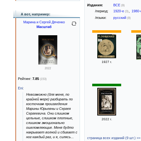
Издания:
ВСЕ
(9)
/период:
1920-е
,
1980
(3)
А вот, например:
/языки:
русский
(9)
Марина и Сергей Дяченко
Масштаб
1927 г.
2022
Рейтинг:
7.85
(153)
Eni
:
Невозможно (для меня, по
крайней мере) разбирать по
косточкам произведения
Марины Юрьевны и Сергея
Сергеевича. Они слишком
цельные, слишком плотные,
2022 г.
слишком эмоционально
ошеломляющие. Меня будто
накрывает волной и сбивает с
ног каждый раз, и я, силясь
...
страница всех изданий (9 шт.) >>