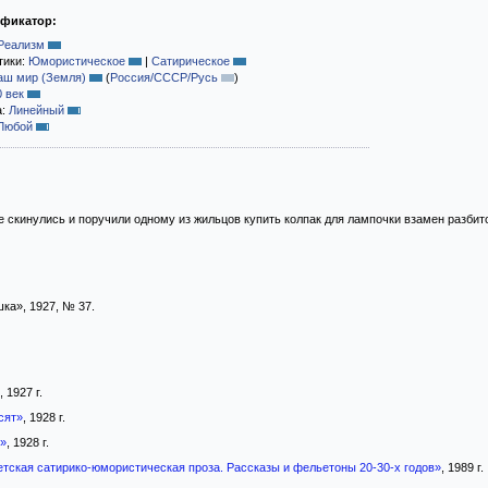
ификатор:
Реализм
тики:
Юмористическое
|
Сатирическое
аш мир (Земля)
(
Россия/СССР/Русь
)
0 век
а:
Линейный
Любой
 скинулись и поручили одному из жильцов купить колпак для лампочки взамен разбито
ка», 1927, № 37.
, 1927 г.
сят»
, 1928 г.
»
, 1928 г.
етская сатирико-юмористическая проза. Рассказы и фельетоны 20-30-х годов»
, 1989 г.