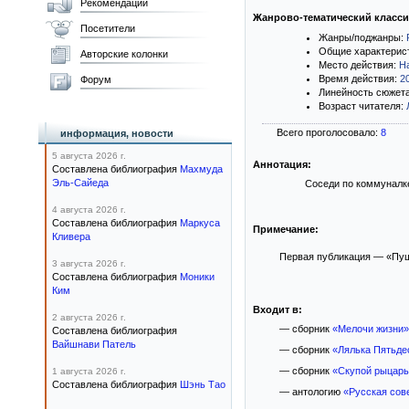
Рекомендации
Жанрово-тематический класс
Посетители
Жанры/поджанры:
Общие характерис
Авторские колонки
Место действия:
Н
Время действия:
2
Форум
Линейность сюжет
Возраст читателя:
Всего проголосовало:
8
информация, новости
5 августа 2026 г.
Аннотация:
Составлена библиография
Махмуда
Эль-Сайеда
Соседи по коммуналке
4 августа 2026 г.
Составлена библиография
Маркуса
Примечание:
Кливера
Первая публикация — «Пуш
3 августа 2026 г.
Составлена библиография
Моники
Ким
Входит в:
2 августа 2026 г.
— сборник
«Мелочи жизни»
Составлена библиография
Вайшнави Патель
— сборник
«Лялька Пятьде
— сборник
«Скупой рыцарь
1 августа 2026 г.
Составлена библиография
Шэнь Тао
— антологию
«Русская сов