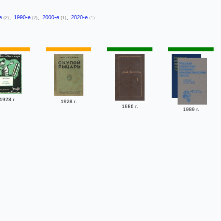
-е
,
1990-е
,
2000-е
,
2020-е
(2)
(2)
(1)
(1)
1928 г.
1928 г.
1986 г.
1989 г.