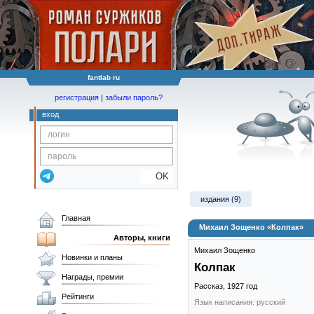
fantlab ru
регистрация
|
забыли пароль?
вход
OK
издания (9)
Главная
Михаил Зощенко «Колпак»
Авторы, книги
Михаил Зощенко
Новинки и планы
Колпак
Награды, премии
Рассказ,
1927
год
Рейтинги
Язык написания: русский