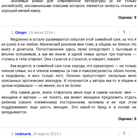
Значимый роман для современной литературы (и не только
английской), несомненными плюсами которого являются легкость чтения и
хороший мягкий юмор.
Оценка:
9
[
5
]
Ginger
,
19 июля 2014 г.
Медленно и устало развиваются события этой семейной саги, за что я
их (саги) и не люблю. Магический реализм мне тоже, в общем, не близок. Но
книгу я дочитала. Потустороннее здесь легко соседствует с бытовым и
вполне осязаемым, а как же иначе: в одной семье целых три портала —
стучись и тебе откроют. Они стучатся и стучатся, и говорят, говорят.
Как водится, в семейной саге туча народа, что характерно — не только
членов семьи, но и членов коммуны (а там и гомосексуалисты обоих полов,
и педофилы, и кого только нет). Логично присутствует несколько вяло
описанных эротических эпизодов. И получается у автора как-то в общем и
целом нормально — не менее, но и не более.
//На самом деле, книга отвратила меня еще в самом начале: мне —
женщине и матери — не понять, как может женщина предложить отдать
ребенка (своего племянника) постороннему человеку и ее при этом
поддерживают еще шесть женщин. Это какой-то бред и в голове не
укладывается.
Оценка:
6
[
5
]
redmarie
,
26 марта 2013 г.