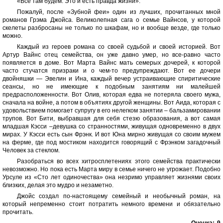
«Все там будем. Это и есть правда жизни».
Пожалуй, после «Зубной феи» один из лучших, прочитанных мной
романов Грэма Джойса. Великолепная сага о семье Вайнсов, у которой
скелеты разбросаны не только по шкафам, но и вообще везде, где только
можно.
Каждый из героев романа со своей судьбой и своей историей. Вот
Артур Вайнс отец семейства, он уже давно умер, но все-равно часто
появляется в доме. Вот Марта Вайнс мать семерых дочерей, к которой
часто стучатся призраки и о чем-то предупреждают. Вот ее дочери
двойняшки — Эвелин и Ина, каждый вечер устраивающие спиритические
сеансы, но не имеющие к подобным занятиям ни малейшей
предрасположенности. Вот Олив, которая едва не потеряла своего мужа,
сначала на войне, а потом в объятиях другой женщины. Вот Аида, которая с
удовольствием помогает супругу в его нелегком занятии – бальзамировании
трупов. Вот Бити, выбравшая для себя стезю образования, а вот самая
младшая Кэсси –девушка со странностями, живущая одновременно в двух
мирах. У Кэсси есть сын Фрэнк. И вот Юна мирно живущая со своим мужем
на ферме, где под мостиком находится говорящий с Фрэнком загадочный
Человек за стеклом.
Разобраться во всех хитросплетениях этого семейства практически
невозможно. Но пока есть Марта миру в семье ничего не угрожает. Подобно
Урсуле из «Сто лет одиночества» она незримо управляет жизнями своих
близких, делая это мудро и незаметно.
Джойс создал по-настоящему семейный и необычный роман, на
который непременно стоит потратить немного времени и обязательно
прочитать.