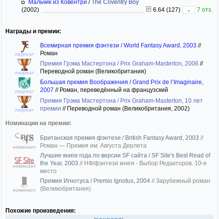
Мальчик из Ковентри
/
The Coventry Boy
(2002)
6.64 (127)
7 отз.
-
Награды и премии:
Всемирная премия фэнтези / World Fantasy Award, 2003
//
Роман
лауреат
Премия Грэма Мастертона / Prix Graham-Masterton, 2006
//
Переводной роман (Великобритания)
лауреат
Большая премия Воображения / Grand Prix de l’Imaginaire,
2007
//
Роман, переведённый на французский
лауреат
Премия Грэма Мастертона / Prix Graham-Masterton, 10 лет
премии
//
Переводной роман (Великобритания, 2002)
лауреат
Номинации на премии:
Британская премия фэнтези / British Fantasy Award, 2003
//
Роман — Премия им. Августа Дерлета
номинант
Лучшие книги года по версии SF сайта / SF Site's Best Read of
the Year, 2003
//
НФ/фэнтези книги - Выбор Редакторов. 10-е
номинант
место
Премия Игнотуса / Premio Ignotus, 2004
//
Зарубежный роман
(Великобритания)
номинант
Похожие произведения: