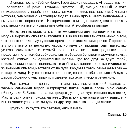
И снова, после «Зубной феи», Грэм Джойс поражает. «Правда жизни»
— великолепный роман, глубокий, чувственный, эмоциональный. И хотя
потустороннее и необычное присутствует, являясь неотъемлемой частью
истории, она живая о настоящих людях. Очень яркие, четко выверенные и
выписанные персонажи. Исторические эпизоды накладывают печать
реальности на все описываемые события. Атмосфера затягивает.
Не хотела выкладывать отзыв, уж слишком личным получился, но не
могу не выразить свои впечатления. Не знаю как писать отвлеченно о том,
что просто запало в душу после прочтения и засело там прочно. Я прожила
эту книгу всего за несколько часов, но кажется, прошли годы, настолько
успела сблизиться с семьей Вайн. Они не стали родными, они
представляются как бы собирательным образом большой и дружной семьи:
крепкой, сплоченной одинаковыми целями, где все друг за друга горой,
готовы всегда помочь, принимают в любом состоянии, делятся мудростью,
жизненным опытом, наставляют на пути. Каждый в такой семье уникален —
и стар, и млад. И у всех свои странности, вовсе не обязательно обладать
даром общения с мертвыми или заниматься экзотическим ремеслом.
Есть семьи, где женщина — глава, ось, вокруг которой вращается
тесный семейный мирок. Матриархат. Какое чуднОе слово. Мою семью
объединяла бабушка, наша «матриарх», ушедшая чуть меньше года назад.
Марта Вайн очень похожа на нее... Жаль, книга не нашла меня раньше, я
бы на многое успела взглянуть по-другому. Такая вот правда жизни.
Грустно. Но грусть эта светлая, как и память.
Оценка:
10