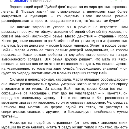
[
5
]
aldanare
,
9 июня 2010 г.
Взрослеющий герой “Зубной феи” вырастал из мира детских страхов и
легенд. В “Правде жизни” мы сталкиваемся с иномирьем куда более
конкретным и пугающим – со смертью. Само название романа
расшифровывается просто: правда жизни в том, что “все мы там будем”…
Но никаких загробных ужасов вы в романе не встретите. Нам
расскажут простую житейскую историю об одной обычной (ну хорошо, не
совсем обычной) английской семье. Место действия – старинный город
Ковентри, почти полностью разбомбленный во время одного из фашистских
налетов. Время действия – после Второй мировой. Живет в городе семья
Вайн – Марта и семь ее таких разных дочерей. Младшенькая, не совсем
нормальная Кэсси рожает ребенка от случайно встреченного на танцах
американского солдата. Вся семья дружно решает, что мать из Кэсси
никакая, а так как она ни за что не соглашается отдать маленького Фрэнка
на усыновление, то мальчика ждет судьба “переходящего знамени” – он
будет по очереди воспитываться в семьях старших сестер Вайн.
Сильная и непоколебимая, как скала, Марта обладает особым даром –
она может разговаривать с духами умерших, которые то и дело без спросу
вторгаются в ее жизнь. Из сестер Вайн никто, кроме Кэсси (ее имя –
сокращение от Кассандры), этот дар не унаследовал – и, кажется, он
передался маленькому Фрэнку… Но в его жизни и без разговоров с
мертвыми хватает интересного: то он откапывает загадочного Человека за
Стеклом под мостом на ферме одной из теток, то участвует в
спиритических сеансах с другими, то бальзамирует покойников с мужем
третьей…
Несмотря на подобные странности (от некоторых эпизодов книги
мурашки по коже бегают), читать “Правду жизни” тепло и приятно, как есть