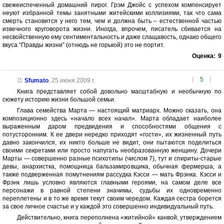
свежеиспеченный домашний пирог. Грэм Джойс с успехом компенсирует
неуют избранной темы занятными житейскими коллизиями, так что сама
смерть становится у него тем, чем и должна быть – естественной частью
извечного круговорота жизни. Иногда, впрочем, писатель сбивается на
несвойственную ему сентиментальность и даже слащавость, однако общего
вкуса “Правды жизни” (отнюдь не горькой) это не портит.
Оценка:
9
[
5
]
Sfumato
,
25 июня 2009 г.
Книга представляет собой довольно масштабную и необычную по
сюжету историю жизни большой семьи.
Глава семейства Марта — настоящий матриарх. Можно сказать, она
композиционно здесь «начало всех начал». Марта обладает наиболее
выраженным даром предвидения и способностями общения с
потусторонним. К ее двери нередко приходят «гости», их жизненный путь
давно закончился, их никто больше не видит, они пытаются поделиться
своими секретами или просто напугать необразованную женщину. Дочери
Марты — совершенно разные психотипы (числом 7), тут и спириты-старые
девы, анархистка, помощница бальзамировщика, обычная фермерша, а
также подверженная помутнениям рассудка Кэсси — мать Фрэнка. Кэсси и
Фрэнк лишь условно являются главными героями, на самом деле все
персонажи в равной степени значимы, судьбы их одновременно
переплетены и в то же время текут своим чередом. Каждая сестра борется
за свое личное счастье и у каждой это совершенно индивидуальный путь.
Действительно, книга переполнена «житийной» канвой, утверждением