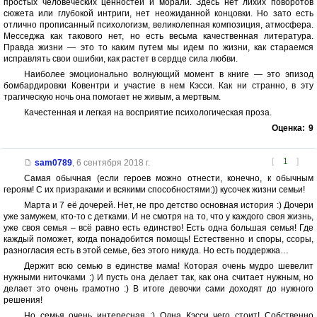
простых человеческих ценностей и морали. Здесь нет лихих поворотов
сюжета или глубокой интриги, нет неожиданной концовки. Но зато есть
отлично прописанный психологизм, великолепная композиция, атмосфера.
Месседжа как такового нет, но есть весьма качественная литература.
Правда жизни — это то каким путем мы идем по жизни, как стараемся
исправлять свои ошибки, как растет в сердце сила любви.
Наиболее эмоционально волнующий момент в книге — это эпизод
бомбардировки Ковентри и участие в нем Кэсси. Как ни странно, в эту
трагическую ночь она помогает не живым, а мертвым.
Качестенная и легкая на восприятие психологическая проза.
Оценка:
9
[
1
]
sam0789
,
6 сентября 2018 г.
Самая обычная (если героев можно отнести, конечно, к обычным
героям! С их призраками и всякими способностями:)) кусочек жизни семьи!
Марта и 7 её дочерей. Нет, не про детство основная история :) Дочери
уже замужем, кто-то с детками. И не смотря на то, что у каждого своя жизнь,
уже своя семья – всё равно есть единство! Есть одна большая семья! Где
каждый поможет, когда понадобится помощь! Естественно и споры, ссоры,
разногласия есть в этой семье, без этого никуда. Но есть поддержка…
Держит всю семью в единстве мама! Которая очень мудро шевелит
нужными ниточками :) И пусть она делает так, как она считает нужным, но
делает это очень грамотно :) В итоге девочки сами доходят до нужного
решения!
Но семья очень интересная :) Одна Кэсси чего стоит! Собственно