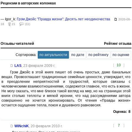
Рецензии в авторских колонках
— Igor_k:
Грэм Джойс "Правда жизни": Десять лет неодиночества
2020-08-
18
21
(11)
Отзывы читателей
Рейтинг отзыва
Сортировка:
по актуальности
по дате
по рейтингу
по оценке
[
10
]
LAS
,
23 февраля 2009 г.
Грэм Джойс в этой книге пишет об очень простых, даже банальных
вещах. Провозглашает традиционные семейные ценности, утверждает, что
в преодолении неприятностей и трудностей, которые связаны с
человеческими взаимоотношениями, содержится главное, что есть в жизни.
Не могу сказать, что мне близок такой взгляд на мир, но на страницах этой
книги столько теплоты и мягкой иронии, что над рассуждениями автора
совершенно не хочется иронизировать. От чтения «Правды жизни»
остается ощущение тепла, покоя и душевного равновесия.
Оценка:
8
[
7
]
WiNchiK
,
20 февраля 2010 г.