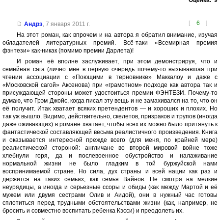
Оценка:
9
[
6
]
Андрэ
,
7 января 2011 г.
На этот роман, как впрочем и на автора я обратил внимание, изучая
обладателей литературных премий. Всё-таки «Всемирная премия
фэнтези» как-никак (помимо премии Дарлета)!
И роман её вполне заслуживает, при этом демонстрируя, что и
семейная сага (лично мне в первую очередь почему-то вызывавшая при
чтении ассоциации с «Поющими в терновнике» Маккалоу и даже с
«Московской сагой» Аксенова) при «грамотном» подходе как автора так и
присуждающей стороны может удостоиться премии ФЭНТЕЗИ. Почему-то
думаю, что Грэм Джойс, когда писал эту вещь и не замахивался на то, что он
её получит. Итак хватает всяких претендентов — и хороших и плохих. Но
так уж вышло. Видимо, действительно, скелетов, призраков и трупов (иногда
даже оживающих) в романе хватает, чтобы всех их можно было притянуть к
фантастической составляющей весьма реалистичного произведения. Книга
и оказывается интересной прежде всего (для меня, по крайней мере)
реалистической стороной: англичане во второй мировой войне тоже
хлебнули горя, да и послевоенное обустройство и налаживание
нормальной жизни не было гладким в той буржуйской нами
воспринимаемой стране. Но сила, дух страны и всей нации как раз и
держится на таких семьях, как семья Вайнов. Не смотря на мелкие
неурядицы, а иногда и серьезные ссоры и обиды (как между Мартой и её
мужем или двумя сестрами Олив и Аидой), они в нужный час готовы
сплотиться перед трудными обстоятельствами жизни (как, например, не
бросить и совместно воспитать ребенка Кэсси) и преодолеть их.