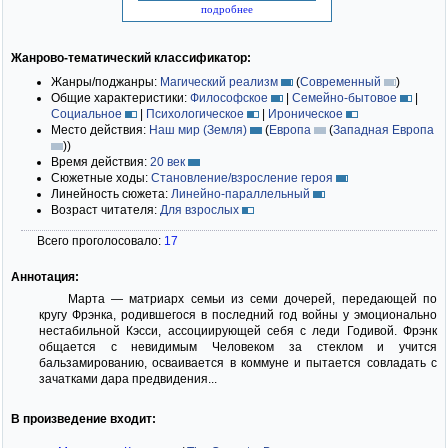
подробнее
Жанрово-тематический классификатор:
Жанры/поджанры:
Магический реализм
(
Современный
)
Общие характеристики:
Философское
|
Семейно-бытовое
|
Социальное
|
Психологическое
|
Ироническое
Место действия:
Наш мир (Земля)
(
Европа
(
Западная Европа
)
)
Время действия:
20 век
Сюжетные ходы:
Становление/взросление героя
Линейность сюжета:
Линейно-параллельный
Возраст читателя:
Для взрослых
Всего проголосовало:
17
Аннотация:
Марта — матриарх семьи из семи дочерей, передающей по
кругу Фрэнка, родившегося в последний год войны у эмоционально
нестабильной Кэсси, ассоциирующей себя с леди Годивой. Фрэнк
общается с невидимым Человеком за стеклом и учится
бальзамированию, осваивается в коммуне и пытается совладать с
зачатками дара предвидения...
В произведение входит: