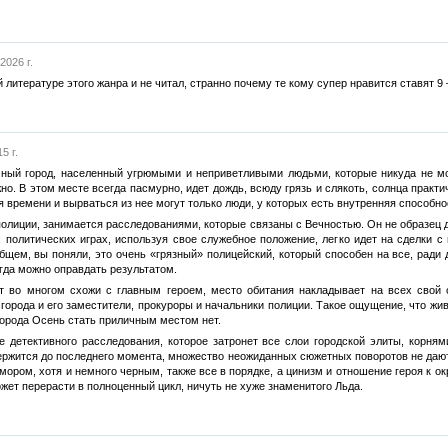
2026 г.
литературе этого жанра и не читал, странно почему те кому супер нравится ставят 9 
5 г.
ный город, населенный угрюмыми и неприветливыми людьми, которые никуда не мог
но. В этом месте всегда пасмурно, идет дождь, всюду грязь и слякоть, солнца практи
я времени и вырваться из нее могут только люди, у которых есть внутренняя способно
олиции, занимается расследованиями, которые связаны с Вечностью. Он не образец дл
 политических играх, используя свое служебное положение, легко идет на сделки с
бщем, вы поняли, это очень «грязный» полицейский, который способен на все, ради 
гда можно оправдать результатом.
 во многом схожи с главным героем, место обитания накладывает на всех свой 
 города и его заместители, прокуроры и начальники полиции. Такое ощущение, что жив
у города Осень стать приличным местом нет.
е детективного расследования, которое затронет все слои городской элиты, корням
ержится до последнего момента, множество неожиданных сюжетных поворотов не дают 
юмором, хотя и немного черным, также все в порядке, а цинизм и отношение героя к
жет перерасти в полноценный цикл, ничуть не хуже знаменитого Льда.