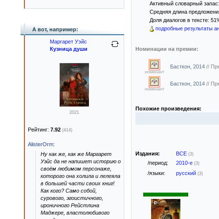
Активный словарный запас:
Средняя длина предложения
Доля диалогов в тексте: 51
подробные результаты ан
А вот, например:
Маргарет Уэйс
Кузница души
Номинации на премии:
Басткон, 2014
//
Пр
номинант
Басткон, 2014
//
Пр
номинант
Похожие произведения:
2021
Рейтинг:
7.92
(414)
AlisterOrm
:
Издания:
ВСЕ
Ну как же, как же Маргарет
(3)
Уэйс да не напишет историю о
/период:
2010-е
(3)
своём любимом персонаже,
/языки:
русский
(3)
которого она холила и лелеяла
в большей части своих книг!
Как кого? Само собой,
сурового, эгоистичного,
ироничного Рейстлина
Маджере, властолюбивого