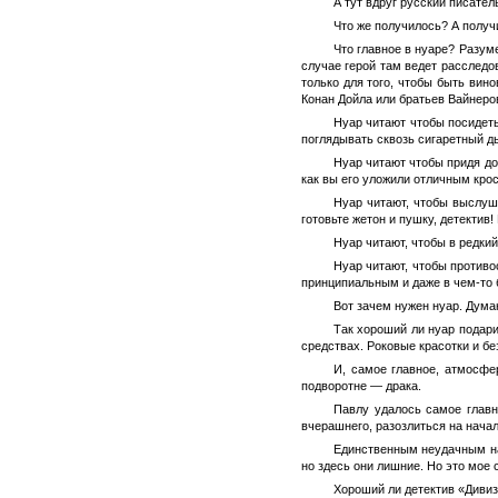
А тут вдруг русский писател
Что же получилось? А получ
Что главное в нуаре? Разум
случае герой там ведет расследов
только для того, чтобы быть вин
Конан Дойла или братьев Вайнеро
Нуар читают чтобы посидеть
поглядывать сквозь сигаретный 
Нуар читают чтобы придя до
как вы его уложили отличным кросс
Нуар читают, чтобы выслуши
готовьте жетон и пушку, детектив
Нуар читают, чтобы в редкий
Нуар читают, чтобы противо
принципиальным и даже в чем-то
Вот зачем нужен нуар. Думаю
Так хороший ли нуар подари
средствах. Роковые красотки и б
И, самое главное, атмосфе
подворотне — драка.
Павлу удалось самое главн
вчерашнего, разозлиться на начал
Единственным неудачным на
но здесь они лишние. Но это мое 
Хороший ли детектив «Дивиз