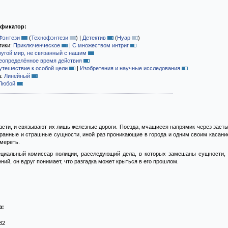
ификатор:
Фэнтези
(
Технофэнтези
)
|
Детектив
(
Нуар
)
тики:
Приключенческое
|
С множеством интриг
ругой мир, не связанный с нашим
еопределённое время действия
утешествие к особой цели
|
Изобретения и научные исследования
а:
Линейный
Любой
части, и связывают их лишь железные дороги. Поезда, мчащиеся напрямик через за
транные и страшные сущности, иной раз проникающие в города и одним своим касан
умереть.
циальный комиссар полиции, расследующий дела, в которых замешаны сущности, 
ний, он вдруг понимает, что разгадка может крыться в его прошлом.
а:
82