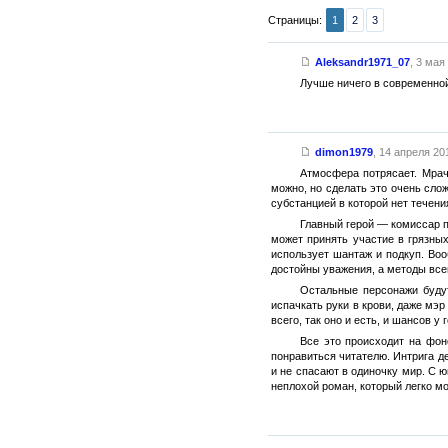
Страницы:
1
2
3
Aleksandr1971_07
,
3 мая 
Лучше ничего в современной 
dimon1979
,
14 апреля 201
Атмосфера потрясает. Мрач
можно, но сделать это очень слож
субстанцией в которой нет течени
Главный герой — комиссар п
может принять участие в грязных
использует шантаж и подкуп. Воо
достойны уважения, а методы все
Остальные персонажи будут
испачкать руки в крови, даже мэр
всего, так оно и есть, и шансов 
Все это происходит на фон
понравиться читателю. Интрига д
и не спасают в одиночку мир. С 
неплохой роман, который легко мо