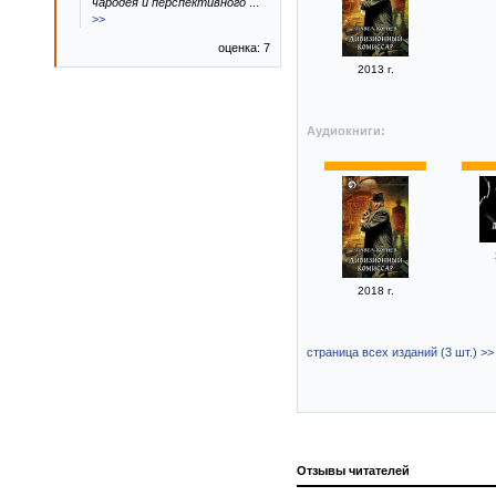
чародея и перспективного
...
>>
оценка: 7
2013 г.
Аудиокниги:
2018 г.
страница всех изданий (3 шт.) >>
Отзывы читателей