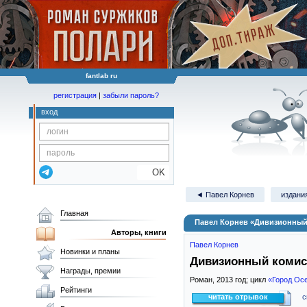
fantlab ru
регистрация
|
забыли пароль?
вход
OK
◄ Павел Корнев
издания
Главная
Павел Корнев «Дивизионный
Авторы, книги
Павел Корнев
Новинки и планы
Дивизионный комис
Награды, премии
Роман,
2013
год; цикл
«Город Ос
Рейтинги
читать отрывок
с