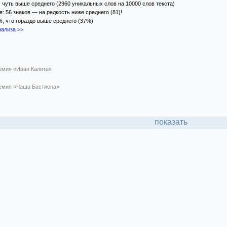
 чуть выше среднего (2960 уникальных слов на 10000 слов текста)
: 56 знаков — на редкость ниже среднего (81)!
%, что гораздо выше среднего (37%)
ализа >>
емия «Иван Калита»
емия «Чаша Бастиона»
показать