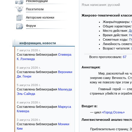
Рекомендации
Язык написания: русский
Посетители
Жанрово-тематический класс
Авторские колонки
Жанры/поджанры:
Форум
Общие характерис
Место действия:
Д
Время действия:
Н
Сюжетные ходы:
П
информация, новости
Линейность сюжет
Возраст читателя:
7 августа 2026 г.
Составлена библиография
Оливера
Всего проголосовало:
67
К. Лэнгмида
Аннотация:
6 августа 2026 г.
Составлена библиография
Вероники
Мир, расколотый на 
Дж. Генри
энергию саму Вечность. С
кому не повезло при этом 
5 августа 2026 г.
Главный герой — спе
Составлена библиография
Махмуда
странных убийств и ограбле
Эль-Сайеда
4 августа 2026 г.
Входит в:
Составлена библиография
Маркуса
Кливера
— цикл
«Город Осень»
Лингвистический анализ текст
3 августа 2026 г.
Составлена библиография
Моники
Ким
Приблизительно страниц: 2