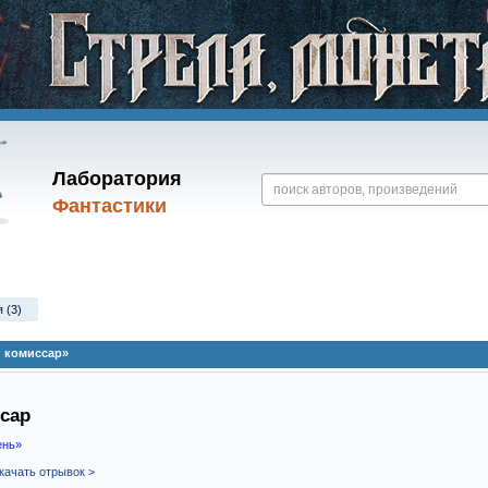
Лаборатория
Фантастики
 (3)
 комиссар»
сар
ень»
качать отрывок >