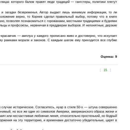
улицах которого балом правят люди традиций — гангстеры, политики плетут
 и загадки безвременья. Автор выдает лишь минимум информации, то ли
оложение верно, то Корнев сделал правильный выбор, потому что в книге
но, позволяя познакомиться с горожанами, местными традициями и буднями
дельцы и профсоюзы, нервничая в преддверии выборов. И непонятные, дерзкие
-красавчик — амплуа у каждого прописано живо и достоверно, что искупает
ному рамками морали и законов. С каждым шагом ему приходится все глубже
Оценка:
9
[
15
]
м случае историческое. Согласитесь, нуар в стиле 50-х — штука совершенно
чимый, но все же один из символов Америки, американского образа жизни и
ая» или несчастливая любовная линия, относительно простенький, но бодрый
ржения на эту территорию, и временами достаточно убедительные, царят в