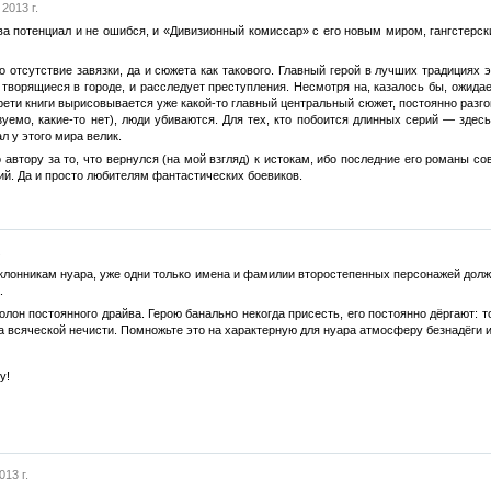
2013 г.
ева потенциал и не ошибся, и «Дивизионный комиссар» с его новым миром, гангстер
 отсутствие завязки, да и сюжета как такового. Главный герой в лучших традициях 
 творящиеся в городе, и расследует преступления. Несмотря на, казалось бы, ожида
трети книги вырисовывается уже какой-то главный центральный сюжет, постоянно разго
уемо, какие-то нет), люди убиваются. Для тех, кто побоится длинных серий — здесь 
л у этого мира велик.
 автору за то, что вернулся (на мой взгляд) к истокам, ибо последние его романы с
ий. Да и просто любителям фантастических боевиков.
.
лонникам нуара, уже одни только имена и фамилии второстепенных персонажей должны
.
он постоянного драйва. Герою банально некогда присесть, его постоянно дёргают: то 
 всяческой нечисти. Помножьте это на характерную для нуара атмосферу безнадёги 
у!
013 г.