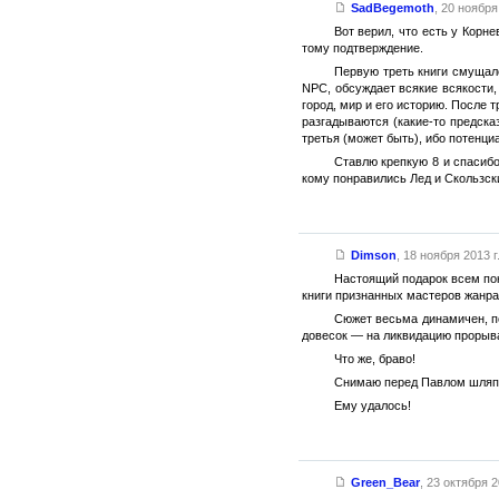
SadBegemoth
,
20 ноября 
Вот верил, что есть у Корн
тому подтверждение.
Первую треть книги смущало
NPC, обсуждает всякие всякости,
город, мир и его историю. После 
разгадываются (какие-то предсказ
третья (может быть), ибо потенциа
Ставлю крепкую 8 и спасибо
кому понравились Лед и Скользск
Dimson
,
18 ноября 2013 г
Настоящий подарок всем пок
книги признанных мастеров жанра
Сюжет весьма динамичен, пол
довесок — на ликвидацию прорыва
Что же, браво!
Снимаю перед Павлом шляп
Ему удалось!
Green_Bear
,
23 октября 2