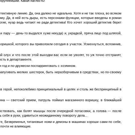
 крупнейший. Какая наглость!
ективную линию. Да, она далеко не идеальна. Хотя и не так плоха, во всяком
угому. Да, в ней есть дыры, есть персонажи-функции, которые введены в роман
гие, нуар ведь читают не ради детектива! Кто хочет хороший детектив берет
 и пару — день-то выдался хуже некуда) и, украдкой, пряча лицо под шляпой,
ришкой, которого вы приволокли сегодня в участок. Усмехнуться, вспомнив,
 олух и что после этой выходки вас если не уволят, то уж точно отстранят,
ость в департаменте.
и год и по-дружески поспарринговать с хозяином.
запугивать мелких шестерок, быть неразборчивым в средствах, но по-своему
ыв герой, непоколебимо принципиальный в целях и столь же беспринципный в
дина — светский прием, патруль поймал магазинного воришку, в ближайшей
вствовать, как болят мышцы после очередной потасовки, а голова — после
ь себя в руки, удивиться неожиданному повороту дела...
те, Безвременья, титановые ножи и демоны в машинах хороши сами по себе,
 почти не влияющие.