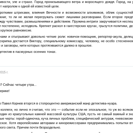
ивости, зле и страхе. Город пронизывающего ветра и моросящего дождя. Город, на 
ет напролом к одной ей известной цели.
роткими штрихами, влияния Вечности и возможности алхимиков, облик сущностей
ниг, то ли не желая перегружать сюжет лишними разговорами. Если второе предп
жду чувствами, размышлениями и действием. Пружина интриги закручивается неспеш
 постепенно, исподволь. Крепнет раскол в гангстерских кругах, грызутся политики, 
 хрупкое равновесие.
нажи и отыгрывают довольно четкие роли: новичок-помощник, репортер-акула, делец
 скрипка достается Виктору, специальному комиссару, человеку, не особо стеснен
 и заговоры, нити которых протягиваются далеко в прошлое.
етектив в пасмурных осенних тонах.
015 г.
!
? Сейчас четыре утра...
ерике!
р Павел Корнев вторгся в стопроцентно американский жанр детектива-нуара.
коллеги, но лично я считаю, что это — событие если не эпохальное, то уж во всяко
 один из краеугольных камней массовой культуры США, пусть не самый важный и зна
ые черты: герой-одиночка, куча личных проблем, специфический антураж, «невозможн
ское. Хотя европейскими авторами и кинорежиссерами предпринимались попытки вто
вого света. Причем почти безраздельно.