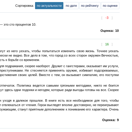
Сортировка:
по актуальности
по дате
по рейтингу
по оценке
[
-3
]
— это сто процентов 10.
Оценка:
10
[
16
]
ут из него уехать, чтобы попытаться изменить свою жизнь. Точнее уехать
чески не видно. Все дело в том, что город со всех сторон окружен Вечностью,
сть к борьбе со временем.
я подражания, скорее наоборот. Дружит с гангстерами, оказывает им услуги,
 преступниками. Не стесняется применять оружие, избивает подозреваемых,
достижения своих целей. Вместе с тем, он вызывает симпатию, его поступки
отпечаток. Политика ведется самыми грязными методами, никто не боится
ут здесь одни подонки и негодяи, которые ради выгоды готовы на все. Скорее
и уходя в далекое прошлое. В книге есть все необходимое для того, чтобы
отвлекаться от чтения. Герои выглядят вполне достоверно, не переигрывают
 окружающим, станут приятным дополнением к пониманию его характера. Очень
Оценка:
9