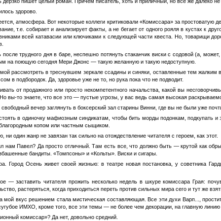
ь дерзко пишет целый роман. Причем писатель, хоть и приличный, но все же далеко не
илось здорово.
еется, атмосфера. Вот некоторые коллеги критиковали «Комиссара» за простоватую дет
ание, т.е. собирает и анализирует факты, а не бегает от одного рояля в кустах к др
овниками всей катавасии или ключиками к следующей части квеста. Но, товарищи доро
в.
 после трудного дня в баре, неспешно потянуть стаканчик виски с содовой (а, может,
дым на поющую сегодня Мери Джонс — такую желанную и такую недоступную.
мой рассмотреть в треснувшем зеркале ссадины и синяки, оставленные тем жалким во
ом в подбородок. Да, здоровье уже не то, но рука пока что не подводит.
вать от продажного или просто некомпетентного начальства, какой вы несговорчивый
! Но вы-то знаете, что все это — пустые угрозы, у вас ведь самая высокая раскрываем
 свободный вечер заглянуть в боксерский зал старины Винни, где вы не были уже почт
стоять в одиночку мафиозным синдикатам, чтобы бить морды подонкам, подкупать и 
 благородным копом или частным сыщиком.
, ни один жанр не завязан так сильно на отождествление читателя с героем, как этот.
л нам Павел? Да просто отличный. Там есть все, что должно быть — крутой как обр
езбашенные бандиты. «Томпсоны» и «Кольты». Виски и сигары.
ра. Город Осень живет своей жизнью: в театре новая постановка, у советника Гар
ое — заставить читателя прожить несколько недель в шкуре комиссара Грая: почу
ьство, растеряться, когда приходиться переть против сильных мира сего и тут же взят
 мой вкус решением стала мистическая составляющая. Все эти духи Варп..., прости
сугубое ИМХО, кроме того, все эти темы — не более чем декорации, на главную линию
ионный комиссар»? Да нет, довольно средний.