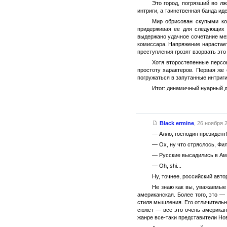
Это город, погрязший во лж
интриги, а таинственная банда ид
Мир обрисован скупыми ко
придерживая ее для следующих к
выдержано удачное сочетание ме
комиссара. Напряжение нарастает
преступления грозят взорвать это
Хотя второстепенные персо
простоту характеров. Первая же
погружаться в запутанные интриги
Итог: динамичный нуарный д
Black ermine
,
26 ноября 2
— Алло, господин президент
— Ох, ну что стряслось, Фил
— Русские высадились в Ам
— Oh, shi...
Ну, точнее, российский авто
Не знаю как вы, уважаемые 
американская. Более того, это —
стиля мышления. Его отличительн
сюжет — все это очень американ
жанре все-таки представители Но