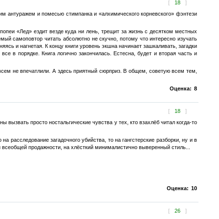
[
18
]
ским антуражем и помесью стимпанка и «алхимического корневского» фэнтези
эпопеи «Лед» ездит везде куда ни лень, трещит за жизнь с десятком местных
емый самоповтор читать абсолютно не скучно, потому что интересно изучать
няясь и нагнетая. К концу книги уровень экшна начинает зашкаливать, загадки
все в порядке. Книга логично закончилась. Естесна, будет и вторая часть и
овсем не впечатлили. А здесь приятный сюрприз. В общем, советую всем тем,
Оценка:
8
[
18
]
 вызвать просто ностальгические чувства у тех, кто взахлёб читал когда-то
на расследование загадочного убийства, то на гангстерские разборки, ну и в
и всеобщей продажности, на хлёсткий минималистично выверенный стиль...
Оценка:
10
[
26
]