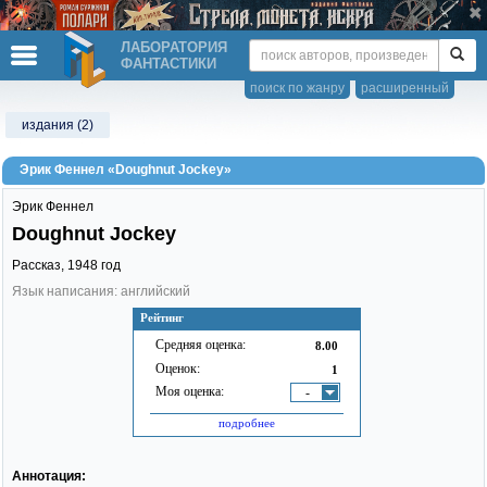
ЛАБОРАТОРИЯ
ФАНТАСТИКИ
поиск по жанру
расширенный
издания (2)
Эрик Феннел «Doughnut Jockey»
Эрик Феннел
Doughnut Jockey
Рассказ,
1948
год
Язык написания: английский
Рейтинг
Средняя оценка:
8.00
Оценок:
1
Моя оценка:
-
подробнее
Аннотация: