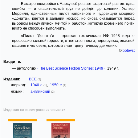
В экстренном рейсе к Марсу всё решает стартовый разгон: одна
ошибка — и спасительный груз не дойдёт до колонии. Уолтер
Меррилл, единственный пилот капризного и чудовищно мощного
«Доната», рвётся в дальний космос, но снова оказывается перед
выбором между личной мечтой и работой, которую кроме него почти
никто не способен выполнить.
«Пилот “Доната”» — крепкая техническая НФ 1948 года о
профессиональной гордости, ответственности, перегрузках, опасной
машине и человеке, который знает цену точному движению.
©
botevst
Входит в:
— антологию
«The Best Science Fiction Stories: 1949»
, 1949 г.
Издания:
ВСЕ
(2)
/период:
1940-е
,
1950-е
(1)
(1)
/языки:
английский
(2)
Издания на иностранных языках: