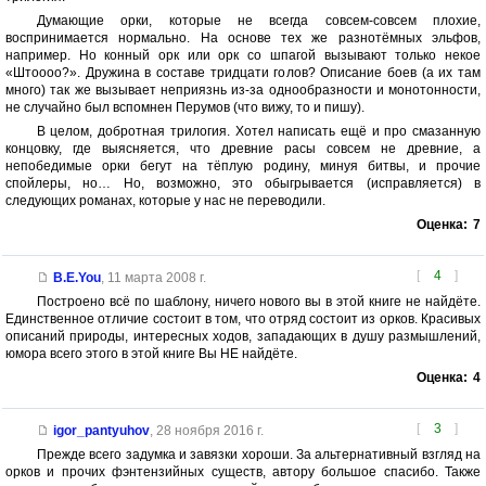
Думающие орки, которые не всегда совсем-совсем плохие,
воспринимается нормально. На основе тех же разнотёмных эльфов,
например. Но конный орк или орк со шпагой вызывают только некое
«Штоооо?». Дружина в составе тридцати голов? Описание боев (а их там
много) так же вызывает неприязнь из-за однообразности и монотонности,
не случайно был вспомнен Перумов (что вижу, то и пишу).
В целом, добротная трилогия. Хотел написать ещё и про смазанную
концовку, где выясняется, что древние расы совсем не древние, а
непобедимые орки бегут на тёплую родину, минуя битвы, и прочие
спойлеры, но… Но, возможно, это обыгрывается (исправляется) в
следующих романах, которые у нас не переводили.
Оценка:
7
[
4
]
B.E.You
,
11 марта 2008 г.
Построено всё по шаблону, ничего нового вы в этой книге не найдёте.
Единственное отличие состоит в том, что отряд состоит из орков. Красивых
описаний природы, интересных ходов, западающих в душу размышлений,
юмора всего этого в этой книге Вы НЕ найдёте.
Оценка:
4
[
3
]
igor_pantyuhov
,
28 ноября 2016 г.
Прежде всего задумка и завязки хороши. За альтернативный взгляд на
орков и прочих фэнтензийных существ, автору большое спасибо. Также