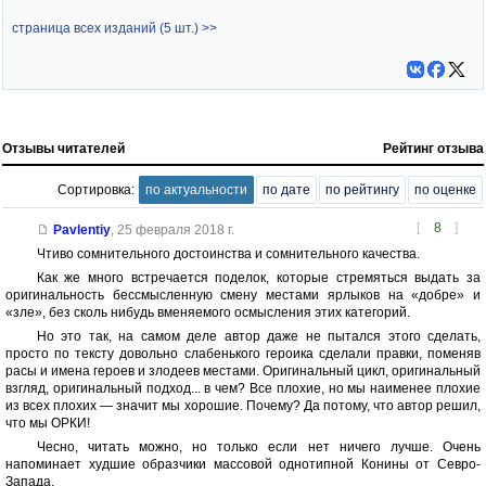
страница всех изданий (5 шт.) >>
Отзывы читателей
Рейтинг отзыва
Сортировка:
по актуальности
по дате
по рейтингу
по оценке
[
8
]
Pavlentiy
,
25 февраля 2018 г.
Чтиво сомнительного достоинства и сомнительного качества.
Как же много встречается поделок, которые стремяться выдать за
оригинальность бессмысленную смену местами ярлыков на «добре» и
«зле», без сколь нибудь вменяемого осмысления этих категорий.
Но это так, на самом деле автор даже не пытался этого сделать,
просто по тексту довольно слабенького героика сделали правки, поменяв
расы и имена героев и злодеев местами. Оригинальный цикл, оригинальный
взгляд, оригинальный подход... в чем? Все плохие, но мы наименее плохие
из всех плохих — значит мы хорошие. Почему? Да потому, что автор решил,
что мы ОРКИ!
Чесно, читать можно, но только если нет ничего лучше. Очень
напоминает худшие образчики массовой однотипной Конины от Севро-
Запада.