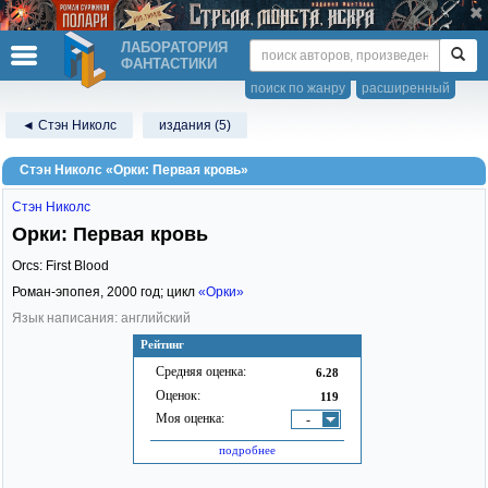
ЛАБОРАТОРИЯ
ФАНТАСТИКИ
поиск по жанру
расширенный
◄ Стэн Николс
издания (5)
Стэн Николс «Орки: Первая кровь»
Стэн Николс
Орки: Первая кровь
Orcs: First Blood
Роман-эпопея,
2000
год; цикл
«Орки»
Язык написания: английский
Рейтинг
Средняя оценка:
6.28
Оценок:
119
Моя оценка:
-
подробнее