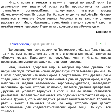
Николс попал в тему,как в вену-- с первой попытки.И если Вы
думаете,что уже знаете об орках все,Вы промахнулись на целую
трамвайную остановку!Таких колоритных,с чувством юмора
(!),человеколюбивых(!!!) орков Вы больше нигде не найдёте.Вы быстро
втянетесь в нелегкие будни отряда Россомах и не захотите с ними
расставаться! Много батальных сцен,лёгкий стиль,интересный квест и
незабываемые персонажи.Перечитал с удовольствием.Рекомендую.
Оценка:
9
[
4
]
Siver-Snom
,
8 декабря 2014 г.
Так совпало, что после перечитки Перумовского «Кольца Тьмы» (да-да,
так и не смог понять, чем же оно мне в юности глянулась), взялся за
«Первую кровь». Параллели не случайны, хотя у Николса огрехи
повествования можно списать и на трудности перевода.
Итак, имеется здоровый мир, в котором идиллию древних рас
нарушили люди. Сюжет не новый, люди-разрушители бывали и раньше. Но
Николс преподносит нам новых орков. Представители этой древней расы
традиционно выступают в роли наёмников. Одна из дружин орков, в ходе
выполнения задания человеческой королевы-узурпатора, завладевает
непонятной фигнёй, которая, возможно, является древним артефактом.
Дружина не успевает вернуться в срок, и все её члены становятся
ренегатами. Параллельно вызнается, что подобных артефактов не один, а
больше. Дружина, чтобы оправдаться, решает заиметь несколько. Королева
рвёт и мечет. Начинается замес, по ходу которого орки делают
непостижимые для среднестатистических орков вещи. По сути, вся
трилогия.