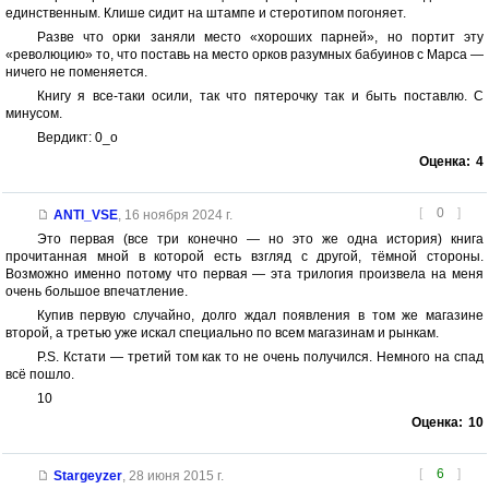
единственным. Клише сидит на штампе и стеротипом погоняет.
Разве что орки заняли место «хороших парней», но портит эту
«революцию» то, что поставь на место орков разумных бабуинов с Марса —
ничего не поменяется.
Книгу я все-таки осили, так что пятерочку так и быть поставлю. С
минусом.
Вердикт: 0_о
Оценка:
4
[
0
]
ANTI_VSE
,
16 ноября 2024 г.
Это первая (все три конечно — но это же одна история) книга
прочитанная мной в которой есть взгляд с другой, тёмной стороны.
Возможно именно потому что первая — эта трилогия произвела на меня
очень большое впечатление.
Купив первую случайно, долго ждал появления в том же магазине
второй, а третью уже искал специально по всем магазинам и рынкам.
P.S. Кстати — третий том как то не очень получился. Немного на спад
всё пошло.
10
Оценка:
10
[
6
]
Stargeyzer
,
28 июня 2015 г.