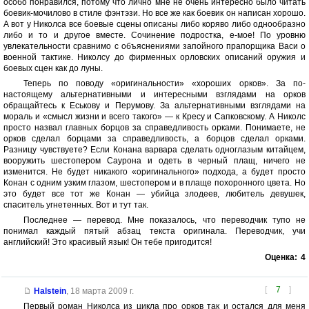
особо понравился, потому что лично мне не очень интересно было читать
боевик-мочилово в стиле фэнтэзи. Но все же как боевик он написан хорошо.
А вот у Николса все боевые сцены описаны либо коряво либо однообразно
либо и то и другое вместе. Сочинение подростка, е-мое! По уровню
увлекательности сравнимо с объяснениями запойного прапорщика Васи о
военной тактике. Николсу до фирменных орловских описаний оружия и
боевых сцен как до луны.
Теперь по поводу «оригинальности» «хороших орков». За по-
настоящему альтернативными и интересными взглядами на орков
обращайтесь к Еськову и Перумову. За альтернативными взглядами на
мораль и «смысл жизни и всего такого» — к Кресу и Сапковскому. А Николс
просто назвал главных борцов за справедливость орками. Понимаете, не
орков сделал борцами за справедливость, а борцов сделал орками.
Разницу чувствуете? Если Конана варвара сделать одноглазым китайцем,
вооружить шестопером Саурона и одеть в черный плащ, ничего не
изменится. Не будет никакого «оригинального» подхода, а будет просто
Конан с одним узким глазом, шестопером и в плаще похоронного цвета. Но
это будет все тот же Конан — убийца злодеев, любитель девушек,
спаситель угнетенных. Вот и тут так.
Последнее — перевод. Мне показалось, что переводчик тупо не
понимал каждый пятый абзац текста оригинала. Переводчик, учи
английский! Это красивый язык! Он тебе пригодится!
Оценка:
4
[
7
]
Halstein
,
18 марта 2009 г.
Первый роман Николса из цикла про орков так и остался для меня