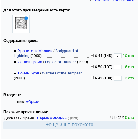
Для этого произведения есть карта:
Содержание цикла:
Хранители Молнии
/
Bodyguard of
Lightning
(1999)
6.44 (145)
10 отз.
-
Легион Грома
/
Legion of Thunder
(1999)
6.50 (107)
6 отз.
-
Воины бури
/
Warriors of the Tempest
(2000)
6.49 (100)
3 отз.
-
Входит в:
— цикл
«Орки»
Похожие произведения:
7.59 (27)
0 отз.
Джонатан Френч
«Серые ублюдки»
(цикл)
+ещё 3 шт. похожего