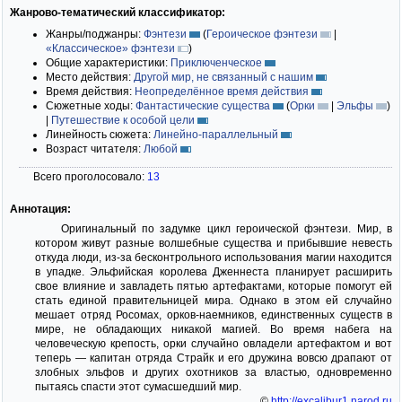
Жанрово-тематический классификатор:
Жанры/поджанры:
Фэнтези
(
Героическое фэнтези
|
«Классическое» фэнтези
)
Общие характеристики:
Приключенческое
Место действия:
Другой мир, не связанный с нашим
Время действия:
Неопределённое время действия
Сюжетные ходы:
Фантастические существа
(
Орки
|
Эльфы
)
|
Путешествие к особой цели
Линейность сюжета:
Линейно-параллельный
Возраст читателя:
Любой
Всего проголосовало:
13
Аннотация:
Оригинальный по задумке цикл героической фэнтези. Мир, в
котором живут разные волшебные существа и прибывшие невесть
откуда люди, из-за бесконтрольного использования магии находится
в упадке. Эльфийская королева Дженнеста планирует расширить
свое влияние и завладеть пятью артефактами, которые помогут ей
стать единой правительницей мира. Однако в этом ей случайно
мешает отряд Росомах, орков-наемников, единственных существ в
мире, не обладающих никакой магией. Во время набега на
человеческую крепость, орки случайно овладели артефактом и вот
теперь — капитан отряда Страйк и его дружина вовсю драпают от
злобных эльфов и других охотников за властью, одновременно
пытаясь спасти этот сумасшедший мир.
©
http://excalibur1.narod.ru