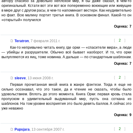
автору спасибо за довольно неплохой мир, я бы даже сказал, в чем-то
оригинальный. Кстати вот эти вот все попеременно воюющие или живущие
в мире друг с другом расы, в чем-то напоминает вестерн. Как неудивительно
но факт. Всю малину портит третья книга. В основном финал. Какой-то он
«открытый» получился
Оценка:
7
[
2
]
Teratron
,
7 февраля 2011 г.
Как-то непривычно читать книгу, где орки — «спасители мира», а люди
— убийцы и разрушители. Обычно всё бывает наоборот. И то, что орки
вылупляются из яиц, тоже новинка. А дальше — по стандартным шаблонам.
Оценка:
7
[
2
]
sleeve
,
13 июня 2008 г.
Первая прочитанная мной книга в жанре фэнтези. Тогда я еще не
сильно осознавал, что это такое, да и чтение не сказать, чтобы было
удовольствием. Вплоть до этого момента. Книга Орки: первая кровь стала
пропуском в удивительный выдуманный мир, пусть она соткана из
шаблонов. На том уровне восприятия это было девять баллов. А сейчас это
уже неважно
Оценка:
9
[
2
]
Pupsjara
,
13 сентября 2007 г.