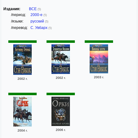
Издания:
ВСЕ
(5)
/период:
2000-е
(5)
/языки:
русский
(5)
/перевод:
С. Увбарх
(5)
2003 г.
2002 г.
2002 г.
2006 г.
2004 г.