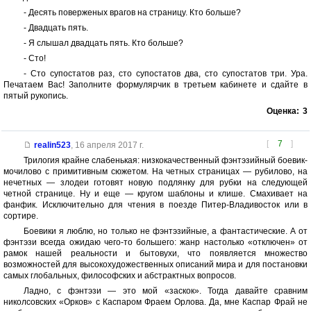
- Десять поверженых врагов на страницу. Кто больше?
- Двадцать пять.
- Я слышал двадцать пять. Кто больше?
- Сто!
- Сто супостатов раз, сто супостатов два, сто супостатов три. Ура.
Печатаем Вас! Заполните формулярчик в третьем кабинете и сдайте в
пятый рукопись.
Оценка:
3
[
7
]
realin523
,
16 апреля 2017 г.
Трилогия крайне слабенькая: низкокачественный фэнтэзийный боевик-
мочилово с примитивным сюжетом. На четных страницах — рубилово, на
нечетных — злодеи готовят новую подлянку для рубки на следующей
четной странице. Ну и еще — кругом шаблоны и клише. Смахивает на
фанфик. Исключительно для чтения в поезде Питер-Владивосток или в
сортире.
Боевики я люблю, но только не фэнтэзийные, а фантастические. А от
фэнтэзи всегда ожидаю чего-то большего: жанр настолько «отключен» от
рамок нашей реальности и бытовухи, что появляется множество
возможностей для высокохудожественных описаний мира и для постановки
самых глобальных, философских и абстрактных вопросов.
Ладно, с фэнтэзи — это мой «заскок». Тогда давайте сравним
николсовских «Орков» с Каспаром Фраем Орлова. Да, мне Каспар Фрай не