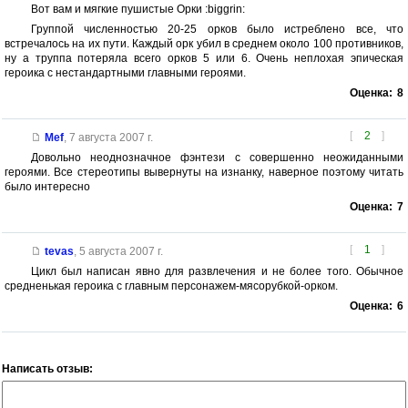
Вот вам и мягкие пушистые Орки :biggrin:
Группой численностью 20-25 орков было истреблено все, что
встречалось на их пути. Каждый орк убил в среднем около 100 противников,
ну а труппа потеряла всего орков 5 или 6. Очень неплохая эпическая
героика с нестандартными главными героями.
Оценка:
8
[
2
]
Mef
,
7 августа 2007 г.
Довольно неоднозначное фэнтези с совершенно неожиданными
героями. Все стереотипы вывернуты на изнанку, наверное поэтому читать
было интересно
Оценка:
7
[
1
]
tevas
,
5 августа 2007 г.
Цикл был написан явно для развлечения и не более того. Обычное
средненькая героика с главным персонажем-мясорубкой-орком.
Оценка:
6
Написать отзыв: