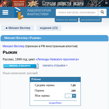
ЛАБОРАТОРИЯ
ФАНТАСТИКИ
поиск по жанру
расширенный
◄ Михаил Веллер
издания (23)
Михаил Веллер «Рыжик»
Михаил Веллер
(признан в РФ иностранным агентом)
Рыжик
Рассказ,
1999
год; цикл
«Легенды Невского проспекта»
скачать отрывок >
читать отрывок
Язык написания: русский
Рейтинг
Средняя оценка:
7.89
Оценок:
209
Моя оценка:
-
подробнее