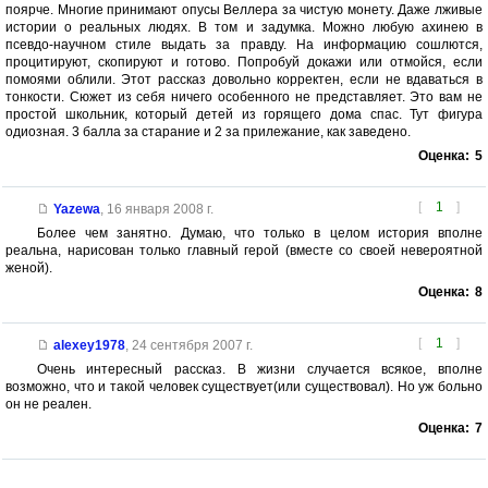
поярче. Многие принимают опусы Веллера за чистую монету. Даже лживые
истории о реальных людях. В том и задумка. Можно любую ахинею в
псевдо-научном стиле выдать за правду. На информацию сошлются,
процитируют, скопируют и готово. Попробуй докажи или отмойся, если
помоями облили. Этот рассказ довольно корректен, если не вдаваться в
тонкости. Сюжет из себя ничего особенного не представляет. Это вам не
простой школьник, который детей из горящего дома спас. Тут фигура
одиозная. 3 балла за старание и 2 за прилежание, как заведено.
Оценка:
5
[
1
]
Yazewa
,
16 января 2008 г.
Более чем занятно. Думаю, что только в целом история вполне
реальна, нарисован только главный герой (вместе со своей невероятной
женой).
Оценка:
8
[
1
]
alexey1978
,
24 сентября 2007 г.
Очень интересный рассказ. В жизни случается всякое, вполне
возможно, что и такой человек существует(или существовал). Но уж больно
он не реален.
Оценка:
7