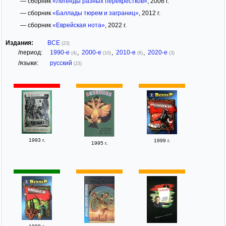
— сборник
«Легенды разных перекрестков»
, 2006 г.
— сборник
«Баллады тюрем и заграниц»
, 2012 г.
— сборник
«Еврейская нота»
, 2022 г.
Издания:
ВСЕ
(23)
/период:
1990-е
,
2000-е
,
2010-е
,
2020-е
(4)
(10)
(6)
(3)
/языки:
русский
(23)
1993 г.
1999 г.
1995 г.