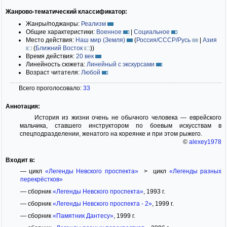
Жанрово-тематический классификатор:
Жанры/поджанры:
Реализм
Общие характеристики:
Военное
|
Социальное
Место действия:
Наш мир (Земля)
(
Россия/СССР/Русь
|
Азия
(
Ближний Восток
)
)
Время действия:
20 век
Линейность сюжета:
Линейный с экскурсами
Возраст читателя:
Любой
Всего проголосовало:
33
Аннотация:
История из жизни очень не обычного человека — еврейского
мальчика, ставшего инструктором по боевым искусствам в
спецподразделении, женатого на кореянке и при этом рыжего.
©
alexey1978
Входит в:
— цикл
«Легенды Невского проспекта»
> цикл
«Легенды разных
перекрёстков»
— сборник
«Легенды Невского проспекта»
, 1993 г.
— сборник
«Легенды Невского проспекта - 2»
, 1999 г.
— сборник
«Памятник Дантесу»
, 1999 г.