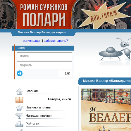
Михаил Веллер Баллады тюрем ...
регистрация
|
забыли пароль?
вход
OK
Михаил Веллер «Баллады тюр
Главная
Авторы, книги
Новинки и планы
Награды, премии
Рейтинги