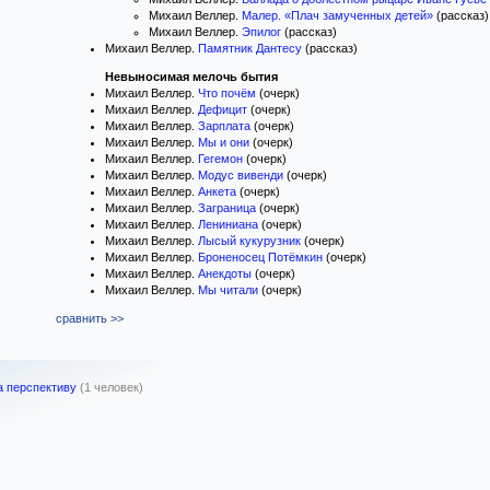
Михаил Веллер.
Малер. «Плач замученных детей»
(рассказ)
Михаил Веллер.
Эпилог
(рассказ)
Михаил Веллер.
Памятник Дантесу
(рассказ)
Невыносимая мелочь бытия
Михаил Веллер.
Что почём
(очерк)
Михаил Веллер.
Дефицит
(очерк)
Михаил Веллер.
Зарплата
(очерк)
Михаил Веллер.
Мы и они
(очерк)
Михаил Веллер.
Гегемон
(очерк)
Михаил Веллер.
Модус вивенди
(очерк)
Михаил Веллер.
Анкета
(очерк)
Михаил Веллер.
Заграница
(очерк)
Михаил Веллер.
Лениниана
(очерк)
Михаил Веллер.
Лысый кукурузник
(очерк)
Михаил Веллер.
Броненосец Потёмкин
(очерк)
Михаил Веллер.
Анекдоты
(очерк)
Михаил Веллер.
Мы читали
(очерк)
сравнить >>
а перспективу
(1 человек)