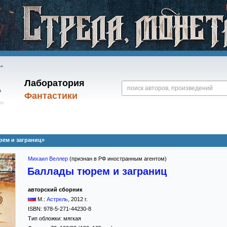
Лаборатория
Фантастики
ем и заграниц»
Михаил Веллер
(признан в РФ иностранным агентом)
Баллады тюрем и заграниц
авторский сборник
М.:
Астрель
,
2012
г.
ISBN:
978-5-271-44230-8
Тип обложки:
мягкая