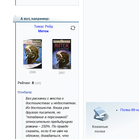
А вот, например:
Томас Рейд
Мятеж
2009
2007
Рейтинг:
8
(110)
Нэнбала
:
Без раскачки с места о
достоинствах и недостатках.
Из достоинств. Книга уже
Полка-88-н
другого писателя, но
"попадание в персонажей"
относительно предыдущего
романа – 150%. По правде
Книжные
сказать, если б не имя на
полки
обложке, догадаться, что