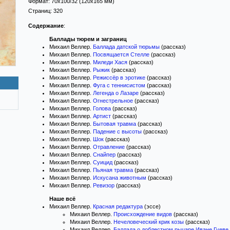
Формат:
70x100/32
(120x165 мм)
Страниц:
320
Содержание
:
Баллады тюрем и заграниц
Михаил Веллер.
Баллада датской тюрьмы
(рассказ)
Михаил Веллер.
Посвящается Стелле
(рассказ)
Михаил Веллер.
Миледи Хася
(рассказ)
Михаил Веллер.
Рыжик
(рассказ)
Михаил Веллер.
Режиссёр в эротике
(рассказ)
Михаил Веллер.
Фуга с теннисистом
(рассказ)
Михаил Веллер.
Легенда о Лазаре
(рассказ)
Михаил Веллер.
Огнестрельное
(рассказ)
Михаил Веллер.
Голова
(рассказ)
Михаил Веллер.
Артист
(рассказ)
Михаил Веллер.
Бытовая травма
(рассказ)
Михаил Веллер.
Падение с высоты
(рассказ)
Михаил Веллер.
Шок
(рассказ)
Михаил Веллер.
Отравление
(рассказ)
Михаил Веллер.
Снайпер
(рассказ)
Михаил Веллер.
Суицид
(рассказ)
Михаил Веллер.
Пьяная травма
(рассказ)
Михаил Веллер.
Искусана животным
(рассказ)
Михаил Веллер.
Ревизор
(рассказ)
Наше всё
Михаил Веллер.
Красная редактура
(эссе)
Михаил Веллер.
Происхождение видов
(рассказ)
Михаил Веллер.
Нечеловеческий крик козы
(рассказ)
Михаил Веллер.
Баллада о доблестном рыцаре Иване Гуеве