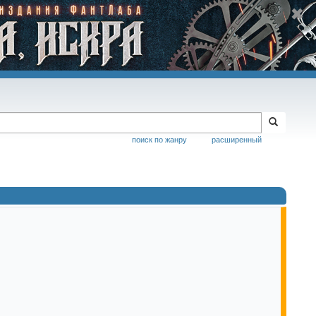
поиск по жанру
расширенный