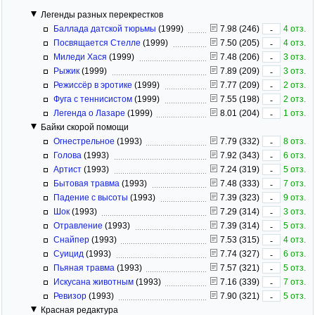
Легенды разных перекрестков
Баллада датской тюрьмы
(1999)
7.98 (246)
4 отз.
-
Посвящается Стелле
(1999)
7.50 (205)
4 отз.
-
Миледи Хася
(1999)
7.48 (206)
3 отз.
-
Рыжик
(1999)
7.89 (209)
3 отз.
-
Режиссёр в эротике
(1999)
7.77 (209)
2 отз.
-
Фуга с теннисистом
(1999)
7.55 (198)
2 отз.
-
Легенда о Лазаре
(1999)
8.01 (204)
1 отз.
-
Байки скорой помощи
Огнестрельное
(1993)
7.79 (332)
8 отз.
-
Голова
(1993)
7.92 (343)
6 отз.
-
Артист
(1993)
7.24 (319)
5 отз.
-
Бытовая травма
(1993)
7.48 (333)
7 отз.
-
Падение с высоты
(1993)
7.39 (323)
9 отз.
-
Шок
(1993)
7.29 (314)
3 отз.
-
Отравление
(1993)
7.39 (314)
5 отз.
-
Снайпер
(1993)
7.53 (315)
4 отз.
-
Суицид
(1993)
7.74 (327)
6 отз.
-
Пьяная травма
(1993)
7.57 (321)
5 отз.
-
Искусана животным
(1993)
7.16 (339)
7 отз.
-
Ревизор
(1993)
7.90 (321)
5 отз.
-
Красная редактура