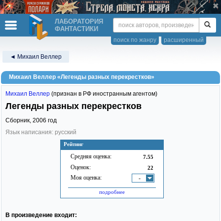
ЛАБОРАТОРИЯ
ФАНТАСТИКИ
поиск по жанру
расширенный
◄ Михаил Веллер
Михаил Веллер «Легенды разных перекрестков»
Михаил Веллер
(признан в РФ иностранным агентом)
Легенды разных перекрестков
Сборник,
2006
год
Язык написания: русский
Рейтинг
Средняя оценка:
7.55
Оценок:
22
Моя оценка:
-
подробнее
В произведение входит: