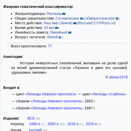
Жанрово-тематический классификатор:
Жанры/поджанры:
Реализм
Общие характеристики:
Сатирическое
|
Юмористическое
Место действия:
Наш мир (Земля)
(
Россия/СССР/Русь
)
Время действия:
20 век
Линейность сюжета:
Линейный
Возраст читателя:
Любой
Всего проголосовало:
77
Аннотация:
История невероятных злоключений, выпавших на долю одной
из копий древнегреческой статуи «Лаокоон и двое его сыновей,
удушаемые змеями».
©
alexey1978
Входит в:
— цикл
«Легенды Невского проспекта»
> цикл
«Легенды «Сайгона»
— сборник
«Легенды Невского проспекта»
, 1993 г.
— сборник
«Легенды Невского проспекта»
, 1997 г.
Издания:
ВСЕ
(30)
/период:
1990-е
,
2000-е
,
2010-е
,
2020-е
(7)
(15)
(7)
(1)
/языки:
русский
(30)