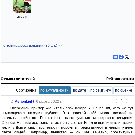
2009 г.
страница всех изданий (30 шт.) >>
Отзывы читателей
Рейтинг отзыва
Сортировка:
по актуальности
по дате
по рейтингу
по оценке
[
8
]
AshenLight
,
6 марта 2022 г.
Очередной пример «генитального» юмора. Я не понял, чего же тут
выдающегося находит публика. Это простой стёб, мало похожий на
реальные события. Впечатляет только умение мастерского владения
Словом. На этом достоинства исчерпываются. Вполне приличные истории,
как и у Довлатова, «воспевают» пороки и представляют в неприглядном
свете людей. Например, пьянство — ой, как забавно, проституция,