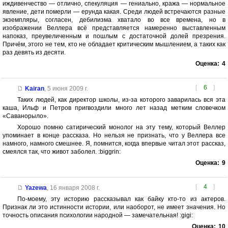
иждивенчество — отлично, спекуляция — гениально, кража — нормальное
явление, дети померли — ерунда какая. Среди людей встречаются разные
экземпляры, согласен, дебилизма хватало во все времена, но в
изображении Веллера всё представляется намеренно выставленным
напоказ, преувеличенным и пошлым с достаточной долей презрения.
Причём, этого не тем, кто не обладает критическим мышлением, а таких как
раз девять из десяти.
Оценка:
4
[
6
]
Kairan
,
5 июня 2009 г.
Таких людей, как директор школы, из-за которого заварилась вся эта
каша, Ильф и Петров пригвоздили много лет назад метким словечком
«Саванорыло».
Хорошо помню сатирический монолог на эту тему, который Веллер
упоминает в конце рассказа. Но нельзя не признать, что у Веллера все
намного, намного смешнее. Я, помнится, когда впервые читал этот рассказ,
смеялся так, что живот заболел. :biggrin:
Оценка:
9
[
4
]
Yazewa
,
16 января 2008 г.
По-моему, эту историю рассказывал как байку кто-то из актеров.
Признак ли это истинности истории, или наоборот, не имеет значения. Но
точность описания психологии народной — замечательная! :gigi:
Оценка:
10