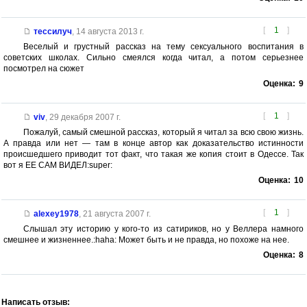
[
1
]
тессилуч
,
14 августа 2013 г.
Веселый и грустный рассказ на тему сексуального воспитания в
советских школах. Сильно смеялся когда читал, а потом серьезнее
посмотрел на сюжет
Оценка:
9
[
1
]
viv
,
29 декабря 2007 г.
Пожалуй, самый смешной рассказ, который я читал за всю свою жизнь.
А правда или нет — там в конце автор как доказательство истинности
происшедшего приводит тот факт, что такая же копия стоит в Одессе. Так
вот я ЕЕ САМ ВИДЕЛ:super:
Оценка:
10
[
1
]
alexey1978
,
21 августа 2007 г.
Слышал эту историю у кого-то из сатириков, но у Веллера намного
смешнее и жизненнее.:haha: Может быть и не правда, но похоже на нее.
Оценка:
8
Написать отзыв: