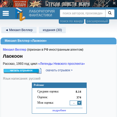
ЛАБОРАТОРИЯ
ФАНТАСТИКИ
поиск по жанру
расширенный
◄ Михаил Веллер
издания (30)
Михаил Веллер «Лаокоон»
Михаил Веллер
(признан в РФ иностранным агентом)
Лаокоон
Рассказ,
1993
год; цикл
«Легенды Невского проспекта»
скачать отрывок >
читать отрывок
Язык написания: русский
Рейтинг
Средняя оценка:
8.14
Оценок:
374
Моя оценка:
-
подробнее