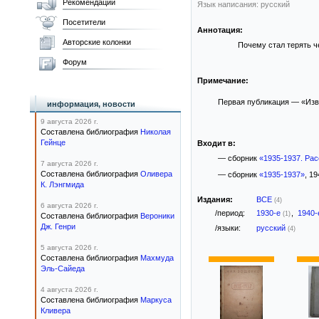
Рекомендации
Язык написания: русский
Посетители
Аннотация:
Авторские колонки
Почему стал терять ч
Форум
Примечание:
Первая публикация — «Изве
информация, новости
9 августа 2026 г.
Составлена библиография
Николая
Гейнце
Входит в:
— сборник
«1935-1937. Рас
7 августа 2026 г.
Составлена библиография
Оливера
— сборник
«1935-1937»
, 19
К. Лэнгмида
Издания:
ВСЕ
(4)
6 августа 2026 г.
/период:
1930-е
,
1940
(1)
Составлена библиография
Вероники
Дж. Генри
/языки:
русский
(4)
5 августа 2026 г.
Составлена библиография
Махмуда
Эль-Сайеда
4 августа 2026 г.
Составлена библиография
Маркуса
Кливера