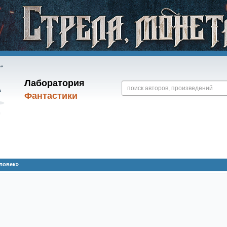
Лаборатория
Фантастики
ловек»