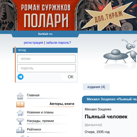
fantlab ru
регистрация
|
забыли пароль?
вход
OK
издания (4)
Главная
Михаил Зощенко «Пьяный че
Авторы, книги
Михаил Зощенко
Новинки и планы
Пьяный человек
Награды, премии
[фельетон]
Рейтинги
Очерк,
1935
год