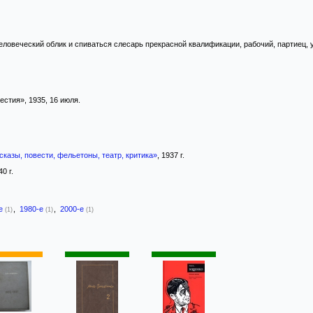
еловеческий облик и спиваться слесарь прекрасной квалификации, рабочий, партиец, у
стия», 1935, 16 июля.
сказы, повести, фельетоны, театр, критика»
, 1937 г.
40 г.
-е
,
1980-е
,
2000-е
(1)
(1)
(1)