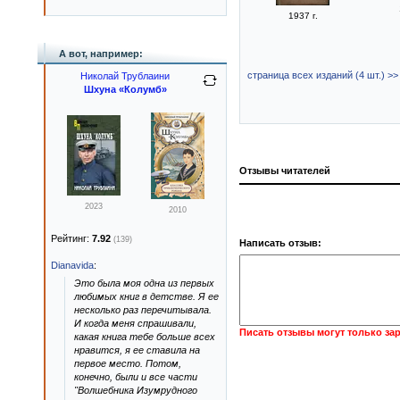
1937 г.
А вот, например:
страница всех изданий (4 шт.) >>
Николай Трублаини
Шхуна «Колумб»
Отзывы читателей
2023
2010
Рейтинг:
7.92
(139)
Написать отзыв:
Dianavida
:
Это была моя одна из первых
любимых книг в детстве. Я ее
несколько раз перечитывала.
И когда меня спрашивали,
Писать отзывы могут только за
какая книга тебе больше всех
нравится, я ее ставила на
первое место. Потом,
конечно, были и все части
"Волшебника Изумрудного