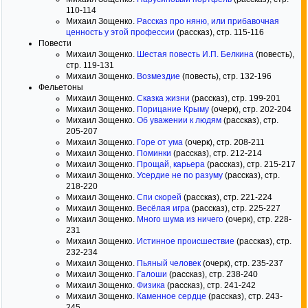
110-114
Михаил Зощенко.
Рассказ про няню, или прибавочная
ценность у этой профессии
(рассказ), стр. 115-116
Повести
Михаил Зощенко.
Шестая повесть И.П. Белкина
(повесть),
стр. 119-131
Михаил Зощенко.
Возмездие
(повесть), стр. 132-196
Фельетоны
Михаил Зощенко.
Сказка жизни
(рассказ), стр. 199-201
Михаил Зощенко.
Порицание Крыму
(очерк), стр. 202-204
Михаил Зощенко.
Об уважении к людям
(рассказ), стр.
205-207
Михаил Зощенко.
Горе от ума
(очерк), стр. 208-211
Михаил Зощенко.
Поминки
(рассказ), стр. 212-214
Михаил Зощенко.
Прощай, карьера
(рассказ), стр. 215-217
Михаил Зощенко.
Усердие не по разуму
(рассказ), стр.
218-220
Михаил Зощенко.
Спи скорей
(рассказ), стр. 221-224
Михаил Зощенко.
Весёлая игра
(рассказ), стр. 225-227
Михаил Зощенко.
Много шума из ничего
(очерк), стр. 228-
231
Михаил Зощенко.
Истинное происшествие
(рассказ), стр.
232-234
Михаил Зощенко.
Пьяный человек
(очерк), стр. 235-237
Михаил Зощенко.
Галоши
(рассказ), стр. 238-240
Михаил Зощенко.
Физика
(рассказ), стр. 241-242
Михаил Зощенко.
Каменное сердце
(рассказ), стр. 243-
245