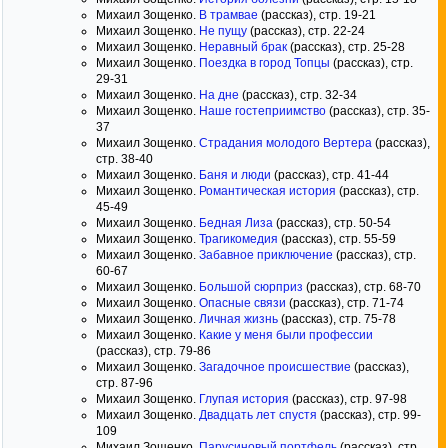
Михаил Зощенко.
В трамвае
(рассказ), стр. 19-21
Михаил Зощенко.
Не пущу
(рассказ), стр. 22-24
Михаил Зощенко.
Неравный брак
(рассказ), стр. 25-28
Михаил Зощенко.
Поездка в город Топцы
(рассказ), стр.
29-31
Михаил Зощенко.
На дне
(рассказ), стр. 32-34
Михаил Зощенко.
Наше гостеприимство
(рассказ), стр. 35-
37
Михаил Зощенко.
Страдания молодого Вертера
(рассказ),
стр. 38-40
Михаил Зощенко.
Баня и люди
(рассказ), стр. 41-44
Михаил Зощенко.
Романтическая история
(рассказ), стр.
45-49
Михаил Зощенко.
Бедная Лиза
(рассказ), стр. 50-54
Михаил Зощенко.
Трагикомедия
(рассказ), стр. 55-59
Михаил Зощенко.
Забавное приключение
(рассказ), стр.
60-67
Михаил Зощенко.
Большой сюрприз
(рассказ), стр. 68-70
Михаил Зощенко.
Опасные связи
(рассказ), стр. 71-74
Михаил Зощенко.
Личная жизнь
(рассказ), стр. 75-78
Михаил Зощенко.
Какие у меня были профессии
(рассказ), стр. 79-86
Михаил Зощенко.
Загадочное происшествие
(рассказ),
стр. 87-96
Михаил Зощенко.
Глупая история
(рассказ), стр. 97-98
Михаил Зощенко.
Двадцать лет спустя
(рассказ), стр. 99-
109
Михаил Зощенко.
Парусиновый портфель
(рассказ), стр.