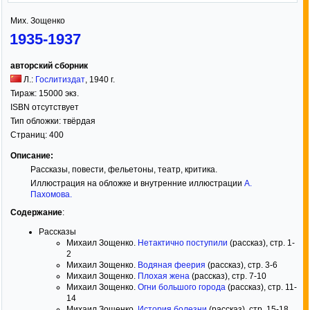
Мих. Зощенко
1935-1937
авторский сборник
Л.:
Гослитиздат
,
1940
г.
Тираж:
15000 экз.
ISBN отсутствует
Тип обложки:
твёрдая
Страниц:
400
Описание:
Рассказы, повести, фельетоны, театр, критика.
Иллюстрация на обложке и внутренние иллюстрации
А.
Пахомова
.
Содержание
:
Рассказы
Михаил Зощенко.
Нетактично поступили
(рассказ), стр. 1-
2
Михаил Зощенко.
Водяная феерия
(рассказ), стр. 3-6
Михаил Зощенко.
Плохая жена
(рассказ), стр. 7-10
Михаил Зощенко.
Огни большого города
(рассказ), стр. 11-
14
Михаил Зощенко.
История болезни
(рассказ), стр. 15-18