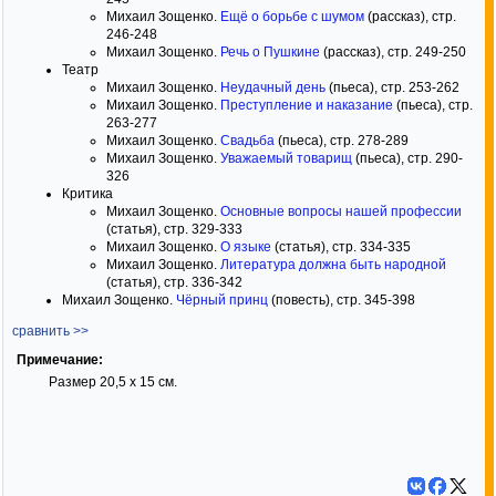
Михаил Зощенко.
Ещё о борьбе с шумом
(рассказ), стр.
246-248
Михаил Зощенко.
Речь о Пушкине
(рассказ), стр. 249-250
Театр
Михаил Зощенко.
Неудачный день
(пьеса), стр. 253-262
Михаил Зощенко.
Преступление и наказание
(пьеса), стр.
263-277
Михаил Зощенко.
Свадьба
(пьеса), стр. 278-289
Михаил Зощенко.
Уважаемый товарищ
(пьеса), стр. 290-
326
Критика
Михаил Зощенко.
Основные вопросы нашей профессии
(статья), стр. 329-333
Михаил Зощенко.
О языке
(статья), стр. 334-335
Михаил Зощенко.
Литература должна быть народной
(статья), стр. 336-342
Михаил Зощенко.
Чёрный принц
(повесть), стр. 345-398
сравнить >>
Примечание:
Размер 20,5 х 15 см.