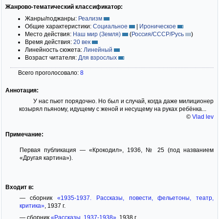
Жанрово-тематический классификатор:
Жанры/поджанры:
Реализм
Общие характеристики:
Социальное
|
Ироническое
Место действия:
Наш мир (Земля)
(
Россия/СССР/Русь
)
Время действия:
20 век
Линейность сюжета:
Линейный
Возраст читателя:
Для взрослых
Всего проголосовало:
8
Аннотация:
У нас пьют порядочно. Но был и случай, когда даже милиционер
козырял пьяному, идущему с женой и несущему на руках ребёнка...
©
Vlad lev
Примечание:
Первая публикация — «Крокодил», 1936, № 25 (под названием
«Другая картина»).
Входит в:
— сборник
«1935-1937. Рассказы, повести, фельетоны, театр,
критика»
, 1937 г.
— сборник
«Рассказы. 1937-1938»
, 1938 г.