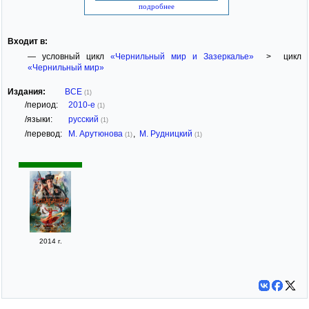
подробнее
Входит в:
— условный цикл
«Чернильный мир и Зазеркалье»
> цикл
«Чернильный мир»
Издания:
ВСЕ
(1)
/период:
2010-е
(1)
/языки:
русский
(1)
/перевод:
М. Арутюнова
,
М. Рудницкий
(1)
(1)
2014 г.