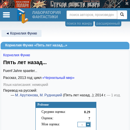
ЛАБОРАТОРИЯ
ФАНТАСТИКИ
поиск по жанру
расширенный
◄ Корнелия Функе
Корнелия Функе «Пять лет назад...»
Корнелия Функе
Пять лет назад...
Fuenf Jahre spaeter...
Рассказ,
2013
год; цикл
«Чернильный мир»
Язык написания: немецкий
Перевод на русский:
—
М. Арутюнова
,
М. Рудницкий
(Пять лет назад...)
; 2014 г.
— 1 изд.
Рейтинг
Средняя оценка:
8.29
Оценок:
7
Моя оценка:
-