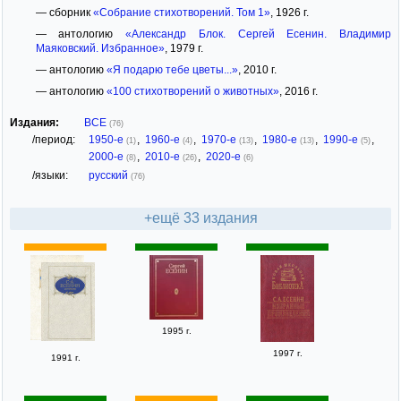
— сборник
«Собрание стихотворений. Том 1»
, 1926 г.
— антологию
«Александр Блок. Сергей Есенин. Владимир
Маяковский. Избранное»
, 1979 г.
— антологию
«Я подарю тебе цветы...»
, 2010 г.
— антологию
«100 стихотворений о животных»
, 2016 г.
Издания:
ВСЕ
(76)
/период:
1950-е
,
1960-е
,
1970-е
,
1980-е
,
1990-е
,
(1)
(4)
(13)
(13)
(5)
2000-е
,
2010-е
,
2020-е
(8)
(26)
(6)
/языки:
русский
(76)
+ещё 33 издания
1995 г.
1997 г.
1991 г.