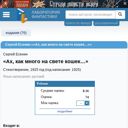
ЛАБОРАТОРИЯ
ФАНТАСТИКИ
поиск по жанру
расширенный
издания (76)
Сергей Есенин ««Ах, как много на свете кошек…»»
Сергей Есенин
«Ах, как много на свете кошек…»
Стихотворение,
1925
год (год написания: 1925)
Язык написания: русский
Рейтинг
Средняя оценка:
8.16
Оценок:
74
Моя оценка:
-
подробнее
Входит в: