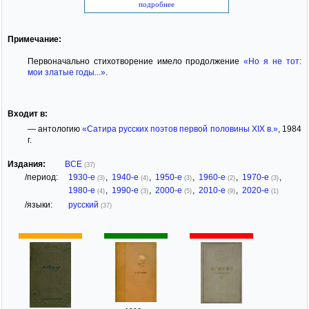
подробнее
Примечание:
Первоначально стихотворение имело продолжение
«Но я не тот:
мои златые годы...»
.
Входит в:
— антологию
«Сатира русских поэтов первой половины ХIХ в.»
, 1984
г.
Издания:
ВСЕ
(37)
/период:
1930-е
,
1940-е
,
1950-е
,
1960-е
,
1970-е
,
(3)
(4)
(3)
(2)
(3)
1980-е
,
1990-е
,
2000-е
,
2010-е
,
2020-е
(4)
(3)
(5)
(9)
(1)
/языки:
русский
(37)