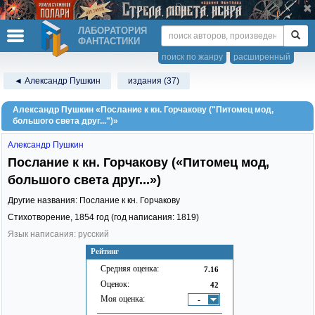
ЛАБОРАТОРИЯ
ФАНТАСТИКИ
поиск по жанру
расширенный
◄ Александр Пушкин
издания (37)
Александр Пушкин «Послание к кн. Горчакову ("Питомец мод,
большого света друг...")»
Александр Пушкин
Послание к кн. Горчакову («Питомец мод,
большого света друг...»)
Другие названия: Послание к кн. Горчакову
Стихотворение,
1854
год (год написания: 1819)
Язык написания: русский
Рейтинг
Средняя оценка:
7.16
Оценок:
42
Моя оценка:
-