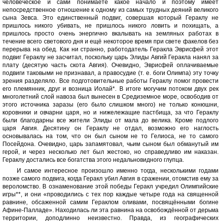
человеческое и сами понимаете какое начало и поэтому имеет
непосредственное отношение к одному из самых трудных деяний великого
сына Зевса. Это единственный подвиг, совершая который Гераклу не
пришлось никого убивать, не пришлось никого ловить и похищать, а
пришлось просто очень энергично вкалывать на земляных работах в
течение всего светового дня и ещё некоторое время при свете факелов без
перерыва на обед. Как ни странно, работодатель Геракла Эврисфей этот
подвиг Гераклу не засчитал, поскольку царь Элиды Авгий Геракла нанял за
плату (десятую часть скота Авгия). Очевидно, Эврисфей оплачиваемые
подвиги таковыми не признавал, а правосудие (т. е. боги Олимпа) эту точку
зрения разделяло. Все подготовительные работы Гераклу помог провести
его племянник, друг и возница Иолай*. В итоге могучим потоком двух рек
многолетний слой навоза был вынесен в Средиземное море, освободив от
этого источника заразы (его было слишком много) не только конюшни,
коровники и овчарни царя, но и нижележащие пастбища, за что Гераклу
были благодарны все жители Элиды от мала до велика. Кроме подлого
царя Авгия. Десятину он Гераклу не отдал, возможно его наглость
основывалась на том, что он был сыном не то Гелиоса, не то самого
Посейдона. Очевидно, царь запамятовал, чьим сыном был обманутый им
герой, и через несколько лет был жестоко, но справедливо им наказан.
Гераклу достались все богатства этого недальновидного глупца.
И самое интересное произошло именно тогда, несколькими годами
позже самого подвига, когда Геракл убил Авгия в сражении, отомстив ему за
вероломство. В ознаменование этой победы Геракл учредил Олимпийские
игры**, и они «проводились с тех пор каждые четыре года на священной
равнине, обсаженной самим Гераклом оливами, посвящёнными богине
Афине-Палладе». Находилась ли эта равнина на освобождённой от дерьма
территории, доподлинно неизвестно. Правда, из географических