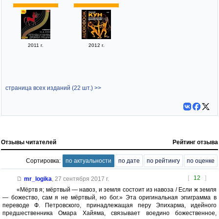
2011 г.
2012 г.
страница всех изданий (22 шт.) >>
Отзывы читателей
Рейтинг отзыва
Сортировка:
по актуальности
по дате
по рейтингу
по оценке
[
12
]
mr_logika
,
27 сентября 2017 г.
«Мёртв я; мёртвый — навоз, и земля состоит из навоза / Если ж земля
— божество, сам я не мёртвый, но бог.» Эта оригинальная эпиграмма в
переводе Ф. Петровского, принадлежащая перу Эпихарма, идейного
предшественника Омара Хайяма, связывает воедино божественное,