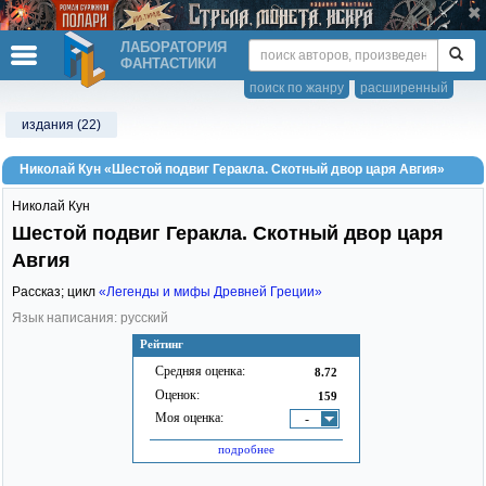
ЛАБОРАТОРИЯ
ФАНТАСТИКИ
поиск по жанру
расширенный
издания (22)
Николай Кун «Шестой подвиг Геракла. Скотный двор царя Авгия»
Николай Кун
Шестой подвиг Геракла. Скотный двор царя
Авгия
Рассказ; цикл
«Легенды и мифы Древней Греции»
Язык написания: русский
Рейтинг
Средняя оценка:
8.72
Оценок:
159
Моя оценка:
-
подробнее