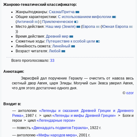
Жанрово-тематический классификатор:
Жанры/поджанры:
Сказка/Притча
Общие характеристики:
С использованием мифологии
(
Античной
)
|
Приключенческое
Место действия:
Наш мир (Земля)
(
Европа
(
Южная Европа
)
)
Время действия:
Древний мир
Сюжетные ходы:
Путешествие к особой цели
Линейность сюжета:
Линейный
Возраст читателя:
Любой
Всего проголосовало:
33
Аннотация:
Эврисфей дал поручение Гераклу — очистить от навоза весь
скотный двор Авгия, царя Элиды. Могучий сын Зевса уверил Авгия,
что для этого достаточно одного дня.
©
ozor
Входит в:
— антологию
«Легенды и сказания Древней Греции и Древнего
Рима»
, 1987 г. > цикл
«Легенды и мифы Древней Греции»
> Боги и
герои > цикл
«Легендарные герои»
— повесть
«Двенадцать подвигов Геракла»
, 1922 г.
— антологию
«Мифы народов мира»
, 2001 г.