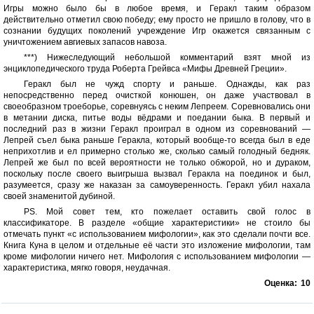
Игры можно было бы в любое время, и Геракл таким образом
действительно отметил свою победу; ему просто не пришло в голову, что в
сознании будущих поколений учреждение Игр окажется связанным с
уничтожением авгиевых запасов навоза.
***) Нижеследующий небольшой комментарий взят мной из
энциклопедического труда Роберта Грейвса «Мифы Древней Греции».
Геракл был не чужд спорту и раньше. Однажды, как раз
непосредственно перед очисткой конюшен, он даже участвовал в
своеобразном троеборье, соревнуясь с неким Лепреем. Соревновались они
в метании диска, питье воды вёдрами и поедании быка. В первый и
последний раз в жизни Геракл проиграл в одном из соревнований —
Лепрей съел быка раньше Геракла, который вообще-то всегда был в еде
неприхотлив и ел примерно столько же, сколько самый голодный бедняк.
Лепрей же был по всей вероятности не только обжорой, но и дураком,
поскольку после своего выигрыша вызвал Геракла на поединок и был,
разумеется, сразу же наказан за самоуверенность. Геракл убил нахала
своей знаменитой дубиной.
PS. Мой совет тем, кто пожелает оставить свой голос в
классификаторе. В разделе «общие характеристики» не стоило бы
отмечать пункт «с использованием мифологии», как это сделали почти все.
Книга Куна в целом и отдельные её части это изложение мифологии, там
кроме мифологии ничего нет. Мифология с использованием мифологии —
характеристика, мягко говоря, неудачная.
Оценка:
10