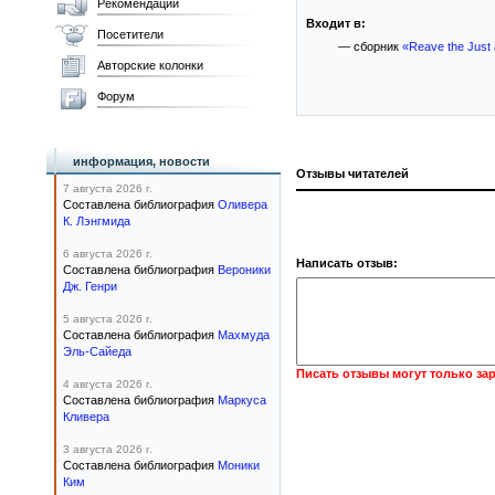
Рекомендации
Входит в:
Посетители
— сборник
«Reave the Just 
Авторские колонки
Форум
информация, новости
Отзывы читателей
7 августа 2026 г.
Составлена библиография
Оливера
К. Лэнгмида
6 августа 2026 г.
Написать отзыв:
Составлена библиография
Вероники
Дж. Генри
5 августа 2026 г.
Составлена библиография
Махмуда
Эль-Сайеда
Писать отзывы могут только за
4 августа 2026 г.
Составлена библиография
Маркуса
Кливера
3 августа 2026 г.
Составлена библиография
Моники
Ким