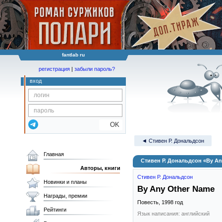
fantlab ru
регистрация
|
забыли пароль?
вход
OK
◄ Стивен Р. Дональдсон
Главная
Стивен Р. Дональдсон «By An
Авторы, книги
Стивен Р. Дональдсон
Новинки и планы
By Any Other Name
Награды, премии
Повесть,
1998
год
Рейтинги
Язык написания: английский