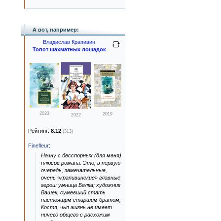
А вот, например:
Владислав Крапивин
Топот шахматных лошадок
2023
2019
2022
Рейтинг:
8.12
(313)
Finefleur
:
Начну с бесспорных (для меня)
плюсов романа. Это, в первую
очередь, замечательные,
очень «крапивинские» главные
герои: умница Белка; художник
Вашек, сумевший стать
настоящим старшим братом;
Костя, чья жизнь не имеет
ничего общего с расхожим