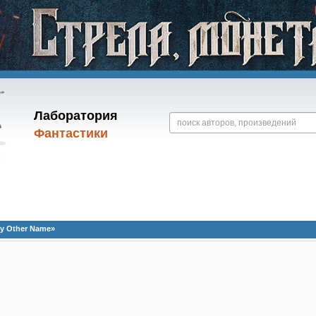
Лаборатория
Фантастики
y Other Name»