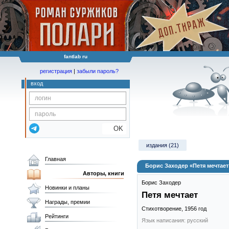
fantlab ru
регистрация
|
забыли пароль?
вход
OK
издания (21)
Главная
Борис Заходер «Петя мечтает
Авторы, книги
Борис Заходер
Новинки и планы
Петя мечтает
Награды, премии
Стихотворение,
1956
год
Рейтинги
Язык написания: русский