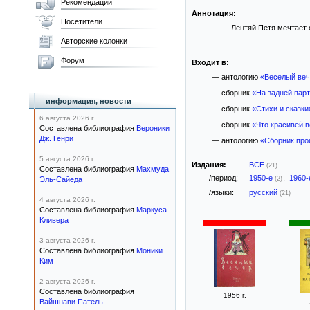
Рекомендации
Аннотация:
Посетители
Лентяй Петя мечтает 
Авторские колонки
Форум
Входит в:
— антологию
«Веселый веч
— сборник
«На задней пар
информация, новости
— сборник
«Стихи и сказки
6 августа 2026 г.
— сборник
«Что красивей в
Составлена библиография
Вероники
Дж. Генри
— антологию
«Сборник про
5 августа 2026 г.
Издания:
ВСЕ
(21)
Составлена библиография
Махмуда
/период:
1950-е
,
1960
Эль-Сайеда
(2)
/языки:
русский
(21)
4 августа 2026 г.
Составлена библиография
Маркуса
Кливера
3 августа 2026 г.
Составлена библиография
Моники
Ким
2 августа 2026 г.
Составлена библиография
1956 г.
Вайшнави Патель