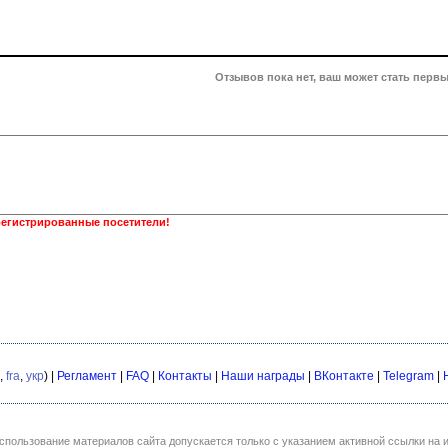
Отзывов пока нет, ваш может стать первы
регистрированные посетители!
,
fra
,
укр
) |
Регламент
|
FAQ
|
Контакты
|
Наши награды
|
ВКонтакте
|
Telegram
|
спользование материалов сайта допускается только с указанием активной ссылки на и