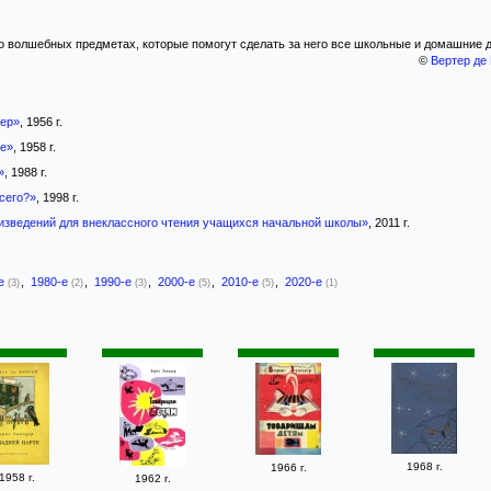
о волшебных предметах, которые помогут сделать за него все школьные и домашние д
©
Вертер де 
ер»
, 1956 г.
те»
, 1958 г.
»
, 1988 г.
сего?»
, 1998 г.
изведений для внеклассного чтения учащихся начальной школы»
, 2011 г.
-е
,
1980-е
,
1990-е
,
2000-е
,
2010-е
,
2020-е
(3)
(2)
(3)
(5)
(5)
(1)
1968 г.
1966 г.
1958 г.
1962 г.