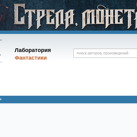
Лаборатория
Фантастики
»