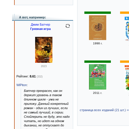
А вот, например:
Джим Батчер
Грязная игра
1998 г.
2023
Рейтинг:
8.61
(332)
WiPiton
:
Батчер прекрасен, как он
2011 г.
держит уровень в таком
длинном цикле - ума не
приложу. Данный конкретный
роман - один из лучших, если
страница всех изданий (21 шт.) >
не самый лучший, в серии.
Спойлерить не буду, это надо
читать, но идет на одном
дыхании, не отпускает до