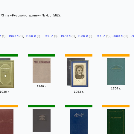
3 г. в «Русской старине» (№ 4, с. 562).
-е
,
1940-е
,
1950-е
,
1960-е
,
1970-е
,
1980-е
,
1990-е
,
2000-е
,
2
(1)
(1)
(3)
(3)
(1)
(3)
(1)
(10)
1946 г.
1954 г.
1936 г.
1953 г.