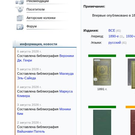
Рекомендации
Примечание:
Посетители
Впервые опубликовано в 187
Авторские колонки
Форум
Издания:
ВСЕ
(41)
/период:
1890-е
,
1930
(1)
/языки:
русский
(41)
информация, новости
6 августа 2026 г.
Составлена библиография
Вероники
Дж. Генри
5 августа 2026 г.
Составлена библиография
Махмуда
Эль-Сайеда
4 августа 2026 г.
1891 г.
Составлена библиография
Маркуса
Кливера
3 августа 2026 г.
Составлена библиография
Моники
Ким
2 августа 2026 г.
Составлена библиография
Вайшнави Патель