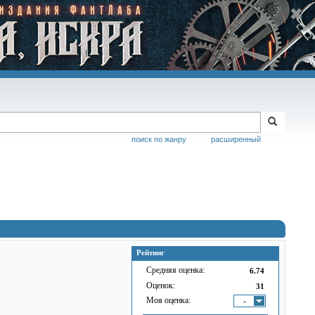
поиск по жанру
расширенный
Рейтинг
Средняя оценка:
6.74
Оценок:
31
Моя оценка:
-