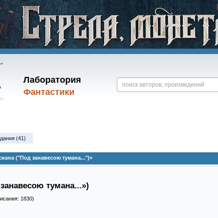
Лаборатория
Фантастики
дания (41)
ана ("Под занавесою тумана...")»
занавесою тумана...»)
писания: 1830)