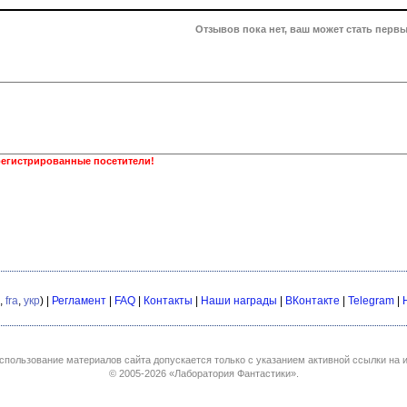
Отзывов пока нет, ваш может стать первы
регистрированные посетители!
,
fra
,
укр
) |
Регламент
|
FAQ
|
Контакты
|
Наши награды
|
ВКонтакте
|
Telegram
|
спользование материалов сайта допускается только с указанием активной ссылки на и
© 2005-2026
«Лаборатория Фантастики»
.