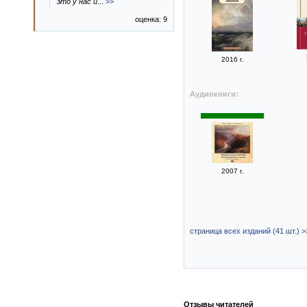
это у нас и
...
>>
оценка: 9
2016 г.
Аудиокниги:
2007 г.
страница всех изданий (41 шт.) >
Отзывы читателей