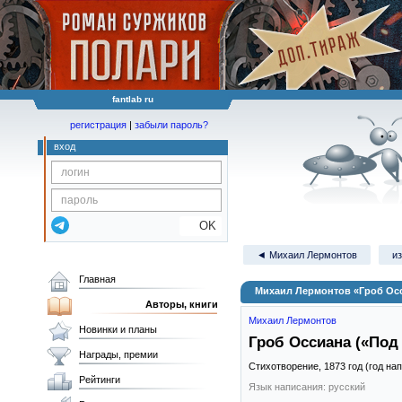
fantlab ru
регистрация
|
забыли пароль?
вход
OK
◄ Михаил Лермонтов
из
Главная
Михаил Лермонтов «Гроб Осси
Авторы, книги
Михаил Лермонтов
Новинки и планы
Гроб Оссиана («Под 
Награды, премии
Стихотворение,
1873
год (год на
Рейтинги
Язык написания: русский