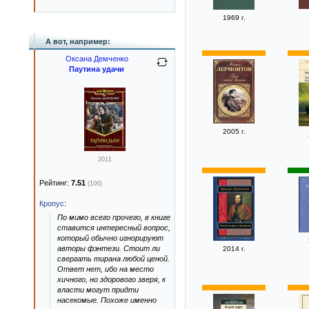
1969 г.
А вот, например:
Оксана Демченко
Паутина удачи
2005 г.
2011
Рейтинг:
7.51
(106)
Кропус
:
По мимо всего прочего, в книге
ставится интересный вопрос,
который обычно игнорируют
авторы фэнтези. Стоит ли
2014 г.
свергать тирана любой ценой.
Ответ нет, ибо на место
хичного, но здорового зверя, к
власти могут придти
насекомые. Похоже именно