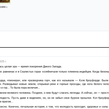
1989 г.
025 г.
лась целая эра — время покорения Дикого Запада.
их равнинах и в Скалистых горах хозяйничали только племена индейцев. Когда бизон
дца, «пионера», или «разведчика гор», как его называли — Кэле Кроуфорде. Были в
и. Разведывал новые земли, открывал реки и горные проходы, где нога белого чело
 гор... То была пора величия...
 жизни великого человека. Позднее, о нем будут слагать легенды. А сейчас, он — про
лодость. Пусть даже в видениях, но, он не забыл свое бурное прошлое. Кэл Кроуфо
м врагом...
ресно. Конечно, печальная история, о том, что молодость проходит, здоровье и силы