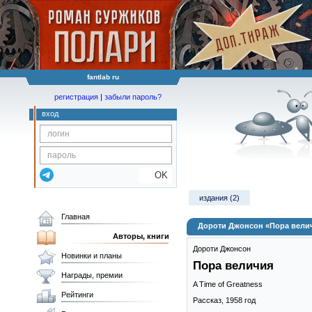
fantlab ru
регистрация
|
забыли пароль?
вход
OK
издания (2)
Главная
Дороти Джонсон «Пора вели
Авторы, книги
Дороти Джонсон
Новинки и планы
Пора величия
Награды, премии
A Time of Greatness
Рейтинги
Рассказ,
1958
год