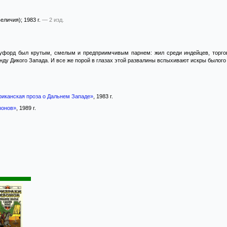
еличия)
; 1983 г.
— 2 изд.
уфорд был крутым, смелым и предприимчивым парнем: жил среди индейцев, торгов
нду Дикого Запада. И все же порой в глазах этой развалины вспыхивают искры былого 
риканская проза о Дальнем Западе»
, 1983 г.
зонов»
, 1989 г.