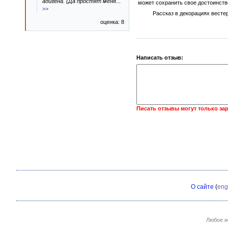
адигена. (Да простят меня
...
может сохранить свое достоинств
>>
Рассказ в декорациях вестерн
оценка: 8
Написать отзыв:
Писать отзывы могут только за
О сайте
(
eng
Любое и