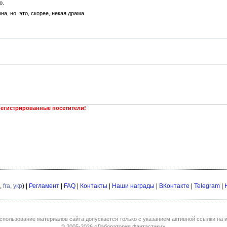
о.
а, но, это, скорее, некая драма.
регистрированные посетители!
,
fra
,
укр
) |
Регламент
|
FAQ
|
Контакты
|
Наши награды
|
ВКонтакте
|
Telegram
|
спользование материалов сайта допускается только с указанием активной ссылки на и
© 2005-2026
«Лаборатория Фантастики»
.