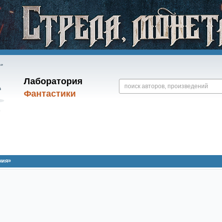
Лаборатория
Фантастики
чия»