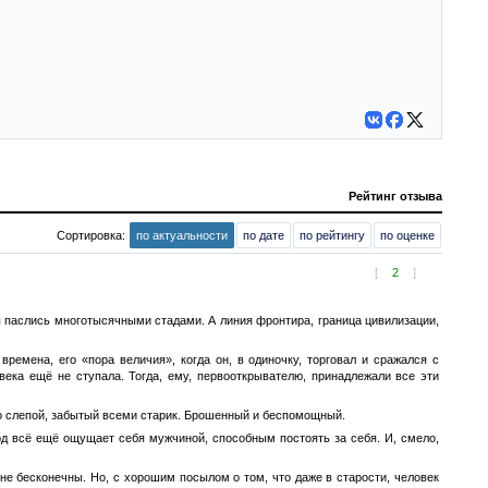
Рейтинг отзыва
Сортировка:
по актуальности
по дате
по рейтингу
по оценке
[
2
]
ы паслись многотысячными стадами. А линия фронтира, граница цивилизации,
ремена, его «пора величия», когда он, в одиночку, торговал и сражался с
века ещё не ступала. Тогда, ему, первооткрывателю, принадлежали все эти
сто слепой, забытый всеми старик. Брошенный и беспомощный.
рд всё ещё ощущает себя мужчиной, способным постоять за себя. И, смело,
 не бесконечны. Но, с хорошим посылом о том, что даже в старости, человек