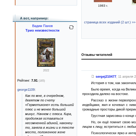
1983 г.
А вот, например:
страница всех изданий (2 шт.) >>
Вадим Панов
Трио неизвестности
Отзывы читателей
2022
sergej210477
,
11 апреля 2
Рейтинг:
7.91
(165)
История о том, как закончи
Было время, когда на Велик
george1109
:
проходила далеко на востоке.
Как по мне, в очередном,
девятом по счету
Рассказ о жизни первопрохо
«Герметиконе» есть большой
индейцами, жил и кочевал с ним
плюс и не менее большой
громадные просторы дикой прерии и
минус. Начнем с плюса. Кира,
Грустная зарисовка о конце
продолжая оставаться
Но, он ещё помнит свою мо
несомненной адиной, наконец-
лицом к лицу, встретиться с любы
то, заняла в жизни и в тексте
место, положенное жене
Психологически ярко и инте