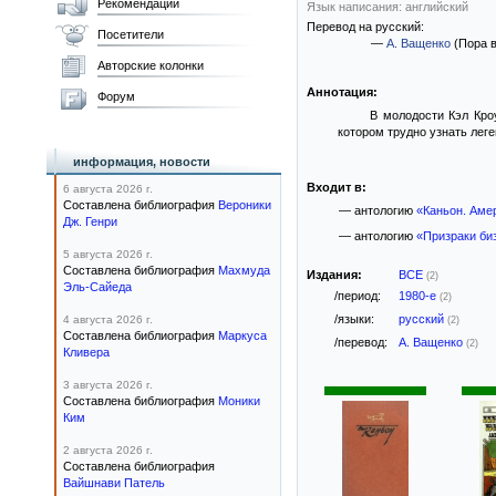
Рекомендации
Язык написания: английский
Перевод на русский:
Посетители
—
А. Ващенко
(Пора в
Авторские колонки
Аннотация:
Форум
В молодости Кэл Кро
котором трудно узнать леге
информация, новости
Входит в:
6 августа 2026 г.
Составлена библиография
Вероники
— антологию
«Каньон. Аме
Дж. Генри
— антологию
«Призраки би
5 августа 2026 г.
Составлена библиография
Махмуда
Издания:
ВСЕ
(2)
Эль-Сайеда
/период:
1980-е
(2)
/языки:
русский
4 августа 2026 г.
(2)
Составлена библиография
Маркуса
/перевод:
А. Ващенко
(2)
Кливера
3 августа 2026 г.
Составлена библиография
Моники
Ким
2 августа 2026 г.
Составлена библиография
Вайшнави Патель