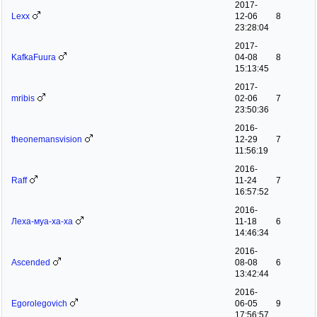
2017-
Lехх
12-06
8
23:28:04
2017-
KafkaFuura
04-08
8
15:13:45
2017-
mribis
02-06
7
23:50:36
2016-
theonemansvision
12-29
7
11:56:19
2016-
Raff
11-24
7
16:57:52
2016-
Леха-муа-ха-ха
11-18
6
14:46:34
2016-
Ascended
08-08
6
13:42:44
2016-
Egorolegovich
06-05
9
17:56:57