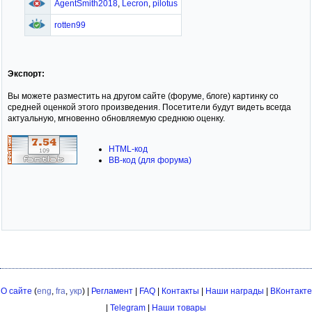
AgentSmith2018
,
Lecron
,
pilotus
rotten99
Экспорт:
Вы можете разместить на другом сайте (форуме, блоге) картинку со
средней оценкой этого произведения. Посетители будут видеть всегда
актуальную, мгновенно обновляемую среднюю оценку.
HTML-код
BB-код (для форума)
О сайте
(
eng
,
fra
,
укр
) |
Регламент
|
FAQ
|
Контакты
|
Наши награды
|
ВКонтакте
|
Telegram
|
Наши товары