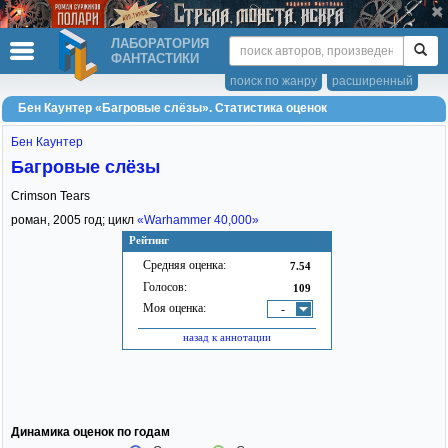
ЛАБОРАТОРИЯ
ФАНТАСТИКИ
поиск по жанру
расширенный
Бен Каунтер «Багровые слёзы». Статистика оценок
Бен Каунтер
Багровые слёзы
Crimson Tears
роман,
2005
год; цикл
«Warhammer 40,000»
Рейтинг
Средняя оценка:
7.54
Голосов:
109
Моя оценка:
-
назад к аннотации
Динамика оценок по годам