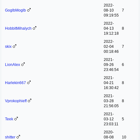
2022-
GoglbMoglb
08-10
7
09:19:55
2022-
HobbitMihalych
04-13
8
19:12:18
2022-
skix
02-04
7
00:18:46
2021-
LionAlex
09-26
6
23:46:54
2021-
Harlekin667
04-21
8
16:30:42
2021-
Vprokophieff
03-28
8
21:56:05
2021-
Teek
03-12
5
23:03:11
2020-
shitter
08-08
10