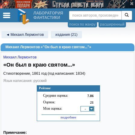
ЛАБОРАТОРИЯ
ФАНТАСТИКИ
поиск по жанру
расширенный
◄ Михаил Лермонтов
издания (21)
Михаил Лермонтов «"Он был в краю святом..."»
Михаил Лермонтов
«Он был в краю святом...»
Стихотворение,
1861
год (год написания: 1834)
Язык написания: русский
Рейтинг
Средняя оценка:
7.86
Оценок:
21
Моя оценка:
-
подробнее
Примечание: