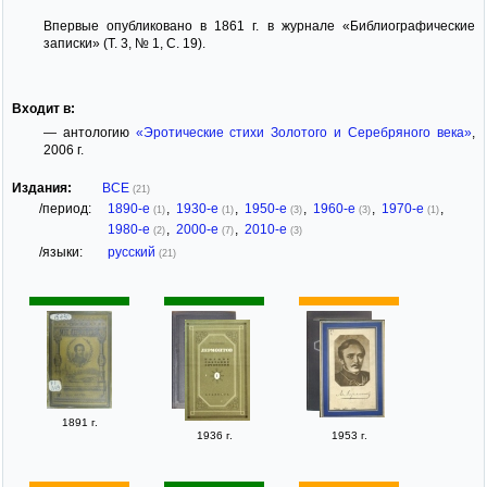
Впервые опубликовано в 1861 г. в журнале «Библиографические
записки» (Т. 3, № 1, С. 19).
Входит в:
— антологию
«Эротические стихи Золотого и Серебряного века»
,
2006 г.
Издания:
ВСЕ
(21)
/период:
1890-е
,
1930-е
,
1950-е
,
1960-е
,
1970-е
,
(1)
(1)
(3)
(3)
(1)
1980-е
,
2000-е
,
2010-е
(2)
(7)
(3)
/языки:
русский
(21)
1891 г.
1936 г.
1953 г.