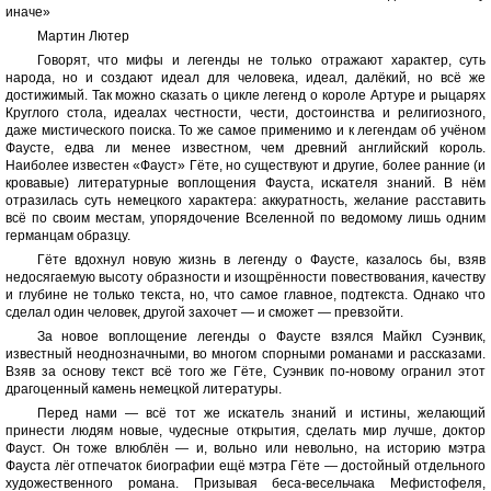
иначе»
Мартин Лютер
Говорят, что мифы и легенды не только отражают характер, суть
народа, но и создают идеал для человека, идеал, далёкий, но всё же
достижимый. Так можно сказать о цикле легенд о короле Артуре и рыцарях
Круглого стола, идеалах честности, чести, достоинства и религиозного,
даже мистического поиска. То же самое применимо и к легендам об учёном
Фаусте, едва ли менее известном, чем древний английский король.
Наиболее известен «Фауст» Гёте, но существуют и другие, более ранние (и
кровавые) литературные воплощения Фауста, искателя знаний. В нём
отразилась суть немецкого характера: аккуратность, желание расставить
всё по своим местам, упорядочение Вселенной по ведомому лишь одним
германцам образцу.
Гёте вдохнул новую жизнь в легенду о Фаусте, казалось бы, взяв
недосягаемую высоту образности и изощрённости повествования, качеству
и глубине не только текста, но, что самое главное, подтекста. Однако что
сделал один человек, другой захочет — и сможет — превзойти.
За новое воплощение легенды о Фаусте взялся Майкл Суэнвик,
известный неоднозначными, во многом спорными романами и рассказами.
Взяв за основу текст всё того же Гёте, Суэнвик по-новому огранил этот
драгоценный камень немецкой литературы.
Перед нами — всё тот же искатель знаний и истины, желающий
принести людям новые, чудесные открытия, сделать мир лучше, доктор
Фауст. Он тоже влюблён — и, вольно или невольно, на историю мэтра
Фауста лёг отпечаток биографии ещё мэтра Гёте — достойный отдельного
художественного романа. Призывая беса-весельчака Мефистофеля,