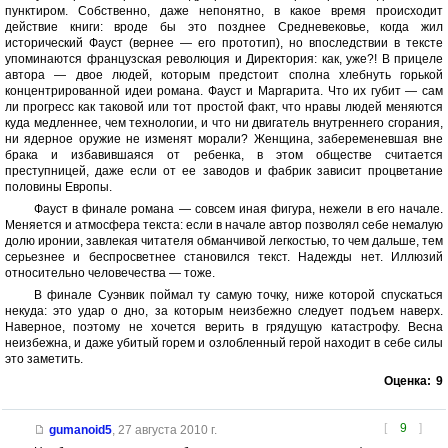
пунктиром. Собственно, даже непонятно, в какое время происходит
действие книги: вроде бы это позднее Средневековье, когда жил
исторический Фауст (вернее — его прототип), но впоследствии в тексте
упоминаются французская революция и Директория: как, уже?! В прицеле
автора — двое людей, которым предстоит сполна хлебнуть горькой
концентрированной идеи романа. Фауст и Маргарита. Что их губит — сам
ли прогресс как таковой или тот простой факт, что нравы людей меняются
куда медленнее, чем технологии, и что ни двигатель внутреннего сгорания,
ни ядерное оружие не изменят морали? Женщина, забеременевшая вне
брака и избавившаяся от ребенка, в этом обществе считается
преступницей, даже если от ее заводов и фабрик зависит процветание
половины Европы.
Фауст в финале романа — совсем иная фигура, нежели в его начале.
Меняется и атмосфера текста: если в начале автор позволял себе немалую
долю иронии, завлекая читателя обманчивой легкостью, то чем дальше, тем
серьезнее и беспросветнее становился текст. Надежды нет. Иллюзий
относительно человечества — тоже.
В финале Суэнвик поймал ту самую точку, ниже которой спускаться
некуда: это удар о дно, за которым неизбежно следует подъем наверх.
Наверное, поэтому не хочется верить в грядущую катастрофу. Весна
неизбежна, и даже убитый горем и озлобленный герой находит в себе силы
это заметить.
Оценка:
9
[
9
]
gumanoid5
,
27 августа 2010 г.