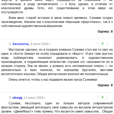
Фауста. В финале книги Фауст обращается за спасением — не
собственным, а рода человеческого — к Богу, однако, в отличие от
классической драмы Гете, его существование в этом мире не
постулируется.
Влив вино старой истории в меха нового времени, Суэнвик создал
произведение, близкое как к классическим образцам «фаустианы», так и к
собственным художественным вершинам.
Оценка:
8
[
6
]
Аксолотль
,
9 июля 2008 г.
Мастерски сделано, но в поздних романах Суэнвик стал как то скуп на
идеи, и «Кости Земли» не особо порадовали и «Фауст». И все таки грустно
когда публицистика начинает доминировать в художественном
произведении, в подавляющем количестве случаев это сказывается не в
лучшую сторону. Тем не менее, у романа есть несомненные плюсы — он
увлекательно и ярко написан, по хорошему брутален, местами
восхитительно изыскан. Общие впечатления конечно же положительные.
Очень хочется, чтобы у нас издавали малую прозу Суэнвика!
Оценка:
8
[
6
]
olvegg
,
13 июня 2008 г.
Суэнвик, бесспорно, один из лучших авторов современной
фантастики, умеющий воплощать свои замыслы на высоком литературном
уровне. «Джек/Фауст» тому пример. Что касается самих замыслов… Общую