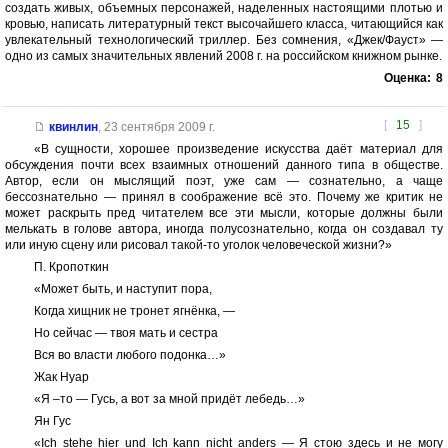
создать живых, объемных персонажей, наделенных настоящими плотью и
кровью, написать литературный текст высочайшего класса, читающийся как
увлекательный технологический триллер. Без сомнения, «Джек/Фауст» —
одно из самых значительных явлений 2008 г. на российском книжном рынке.
Оценка:
8
[
15
]
квинлин
,
23 сентября 2009 г.
«В сущности, хорошее произведение искусства даёт материал для
обсуждения почти всех взаимных отношений данного типа в обществе.
Автор, если он мыслящий поэт, уже сам — сознательно, а чаще
бессознательно — принял в соображение всё это. Почему же критик не
может раскрыть пред читателем все эти мысли, которые должны были
мелькать в голове автора, иногда полусознательно, когда он создавал ту
или иную сцену или рисовал такой-то уголок человеческой жизни?»
П. Кропоткин
«Может быть, и наступит пора,
Когда хищник не тронет ягнёнка, —
Но сейчас — твоя мать и сестра
Вся во власти любого подонка…»
Жак Нуар
«Я –то — Гусь, а вот за мной придёт лебедь…»
Ян Гус
«Ich stehe hier und Ich kann nicht anders — Я стою здесь и не могу