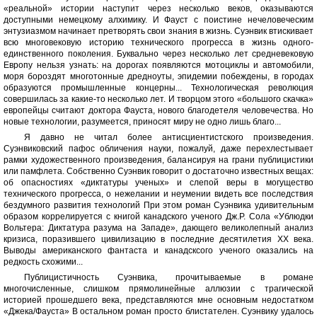
«реальной» истории наступит через несколько веков, оказываются
доступными немецкому алхимику. И Фауст с поистине нечеловеческим
энтузиазмом начинает претворять свои знания в жизнь. Суэнвик втискивает
всю многовековую историю технического прогресса в жизнь одного-
единственного поколения. Буквально через несколько лет средневековую
Европу нельзя узнать: на дорогах появляются мотоциклы и автомобили,
моря бороздят многотонные дредноуты, эпидемии побеждены, в городах
образуются промышленные концерны... Технологическая революция
совершилась за какие-то несколько лет. И творцом этого «большого скачка»
европейцы считают доктора Фауста, нового благодетеля человечества. Но
новые технологии, разумеется, приносят миру не одно лишь благо...
Я давно не читал более антисциентистского произведения.
Суэнвиковский пафос обличения науки, пожалуй, даже перехлестывает
рамки художественного произведения, балансируя на грани публицистики
или памфлета. Собственно Суэнвик говорит о достаточно известных вещах:
об опасностиях «диктатуры ученых» и слепой веры в могущество
технического прогресса, о нежелании и неумении видеть все последствия
бездумного развития технологий При этом роман Суэнвика удивительным
образом коррелируется с книгой канадского ученого Дж.Р. Сола «Ублюдки
Вольтера: Диктатура разума на Западе», дающего великолепный анализ
кризиса, поразившего цивилизацию в последние десятилетия ХХ века.
Выводы американского фантаста и канадсксого ученого оказались на
редкость схожими...
Публицистичность Суэнвика, прочитываемые в романе
многочисленные, слишком прямолинейные аллюзии с трагической
историей прошедшего века, представляются мне основным недостатком
«Джека/Фауста» В остальном роман просто блистателен. Суэнвику удалось