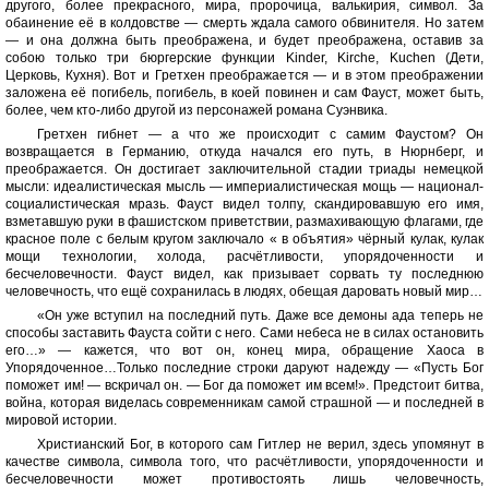
другого, более прекрасного, мира, пророчица, валькирия, символ. За
обаинение её в колдовстве — смерть ждала самого обвинителя. Но затем
— и она должна быть преображена, и будет преображена, оставив за
собою только три бюргерские функции Kinder, Kirche, Kuchen (Дети,
Церковь, Кухня). Вот и Гретхен преображается — и в этом преображении
заложена её погибель, погибель, в коей повинен и сам Фауст, может быть,
более, чем кто-либо другой из персонажей романа Суэнвика.
Гретхен гибнет — а что же происходит с самим Фаустом? Он
возвращается в Германию, откуда начался его путь, в Нюрнберг, и
преображается. Он достигает заключительной стадии триады немецкой
мысли: идеалистическая мысль — империалистическая мощь — национал-
социалистическая мразь. Фауст видел толпу, скандировавшую его имя,
взметавшую руки в фашистском приветствии, размахивающую флагами, где
красное поле с белым кругом заключало « в объятия» чёрный кулак, кулак
мощи технологии, холода, расчётливости, упорядоченности и
бесчеловечности. Фауст видел, как призывает сорвать ту последнюю
человечность, что ещё сохранилась в людях, обещая даровать новый мир…
«Он уже вступил на последний путь. Даже все демоны ада теперь не
способы заставить Фауста сойти с него. Сами небеса не в силах остановить
его…» — кажется, что вот он, конец мира, обращение Хаоса в
Упорядоченное…Только последние строки даруют надежду — «Пусть Бог
поможет им! — вскричал он. — Бог да поможет им всем!». Предстоит битва,
война, которая виделась современникам самой страшной — и последней в
мировой истории.
Христианский Бог, в которого сам Гитлер не верил, здесь упомянут в
качестве символа, символа того, что расчётливости, упорядоченности и
бесчеловечности может противостоять лишь человечность,