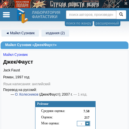
ЛАБОРАТОРИЯ
ФАНТАСТИКИ
поиск по жанру
расширенный
◄ Майкл Суэнвик
издания (2)
Майкл Суэнвик «Джек/Фауст»
Майкл Суэнвик
Джек/Фауст
Jack Faust
Роман,
1997
год
Язык написания: английский
Перевод на русский:
—
О. Колесников
(Джек/Фауст)
; 2007 г.
— 1 изд.
Рейтинг
Средняя оценка:
7.58
Оценок:
217
Моя оценка:
-