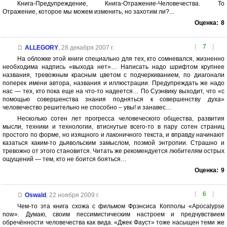
Книга-Предупреждение, Книга-Отражение-Человечества. То
Отражение, которое мы можем изменить, но захотим ли?...
Оценка:
8
[
7
]
ALLEGORY
,
28 декабря 2007 г.
На обложке этой книги специально для тех, кто сомневался, жизненно
необходима надпись «выхода нет»… Написать надо шрифтом крупнее
названия, тревожным красным цветом с подчеркиванием, по диагонали
поперек имени автора, названия и иллюстрации. Предупреждать же надо
нас — тех, кто пока еще на что-то надеется… По Суэнвику выходит, что «с
помощью совершенства знания подняться к совершенству духа»
человечество решительно не способно – увы! и занавес…
Несколько сотен лет прогресса человеческого общества, развития
мысли, техники и технологии, втиснутые всего-то в пару сотен страниц
простого по форме, но изящного и лаконичного текста, и вправду начинают
казаться каким-то дьявольским замыслом, поэмой энтропии. Страшно и
тревожно от этого становится. Читать же рекомендуется любителям острых
ощущений — тем, кто не боится бояться…
Оценка:
9
[
6
]
Oswald
,
22 ноября 2009 г.
Чем-то эта книга схожа с фильмом Фрэнсиса Копполы «Apocalypse
now». Думаю, своим пессимистическим настроем и предчувствием
обречённости человечества как вида. «Джек Фауст» тоже насыщен теми же