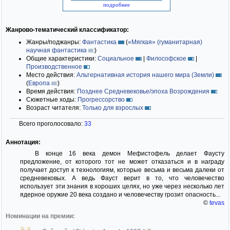
подробнее
Жанрово-тематический классификатор:
Жанры/поджанры:
Фантастика
(
«Мягкая» (гуманитарная)
научная фантастика
)
Общие характеристики:
Социальное
|
Философское
|
Производственное
Место действия:
Альтернативная история нашего мира (Земли)
(
Европа
)
Время действия:
Позднее Средневековье/эпоха Возрождения
Сюжетные ходы:
Прогрессорство
Возраст читателя:
Только для взрослых
Всего проголосовало:
33
Аннотация:
В конце 16 века демон Мефистофель делает Фаусту
предложение, от которого тот не может отказаться и в награду
получает доступ к технологиям, которые весьма и весьма далеки от
средневековых. А ведь Фауст верит в то, что человечество
использует эти знания в хороших целях, но уже через несколько лет
ядерное оружие 20 века создано и человечеству грозит опасность...
©
tevas
Номинации на премии: