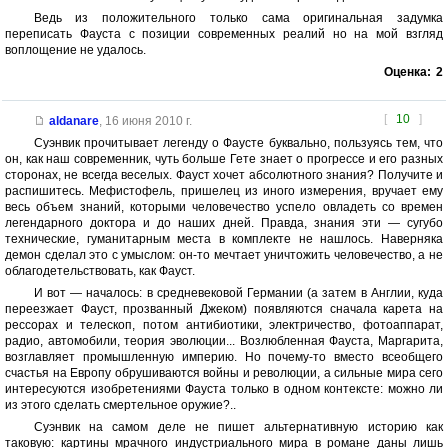
Ведь из положительного только сама оригинальная задумка
переписать Фауста с позиции современных реалий но на мой взгляд
воплощение не удалось.
Оценка:
2
[
10
]
aldanare
,
16 июня 2010 г.
Суэнвик прочитывает легенду о Фаусте буквально, пользуясь тем, что
он, как наш современник, чуть больше Гете знает о прогрессе и его разных
сторонах, не всегда веселых. Фауст хочет абсолютного знания? Получите и
распишитесь. Мефистофель, пришелец из иного измерения, вручает ему
весь объем знаний, которыми человечество успело овладеть со времен
легендарного доктора и до наших дней. Правда, знания эти — сугубо
технические, гуманитарным места в комплекте не нашлось. Наверняка
демон сделал это с умыслом: он-то мечтает уничтожить человечество, а не
облагодетельствовать, как Фауст.
И вот — началось: в средневековой Германии (а затем в Англии, куда
переезжает Фауст, прозванный Джеком) появляются сначала карета на
рессорах и телескоп, потом антибиотики, электричество, фотоаппарат,
радио, автомобили, теория эволюции... Возлюбленная Фауста, Маргарита,
возглавляет промышленную империю. Но почему-то вместо всеобщего
счастья на Европу обрушиваются войны и революции, а сильные мира сего
интересуются изобретениями Фауста только в одном контексте: можно ли
из этого сделать смертельное оружие?..
Суэнвик на самом деле не пишет альтернативную историю как
таковую: картины мрачного индустриального мира в романе даны лишь