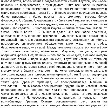
и обозляются, возлюбленная подталкивается самим Фаустом, всё более
похожим на Мефистофеля, в руки другого. Книга всё более из романа
превращается в фантасмагорию — и тем самым повторяет структуру и
стиль своего прообраза, поэмы Гёте. В произведении последнего первая,
более известная и более простая часть сменяется второю, более
философской, образной, хранящей в глубине своей множество символов и
аллюзий. Вторую часть понять трудней, чем первую, трудней — но оттого
нужней это сделать. В биографии Фауста — жизнь германской мысли, от
Якоба Бёме и Канта — к Ницше и далее. Она всё более практична,
бесчеловечна и выхолощена, всё более — универсальна, но в рамках лишь
германской нации, для остальных эта универсальность обратится гибелью,
презрением, уничтожением, обращением даже хуже, чем в рабов,
бессловесные вещи, — в сырьё. Между тем, может показаться, что всё это
только из-за технологий, принесённых Фаустом, того дара, который
обернулся кровью. Нет, машины — это воплощение духа, в основе каждого
механизма лежат и идея, и дух. По сути, Фауст как истинный германец
ощущает хаос и тьму в изначальном, чувствует иррациональное в мировой
данности, он не потерпит хаоса и этой иррациональности, он не относится
к этому миру с братским чувством — но хочет упорядочения мира, а для
этого хаос нуждается в прикосновении германской руки. Этот взгляд присущ
до определённой степени большинству европейских этносов, в которых
течёт кровь древних германцев, но преобразившаяся. Машины и
технологии — лишь способ преображения, орудия, но не источник этого
преображения и не цель его. Мир должен быть преображён — потому и
Фауст преображается. Это можно увидеть не только на изменяющихся
взглядах его на Человечество, но и во взглядах на человека — его
возлюбленную, Гретхен. Суэнвик довольно-таки точно указал на
преображение женщины в глазах немцев. Изначально она — существо из