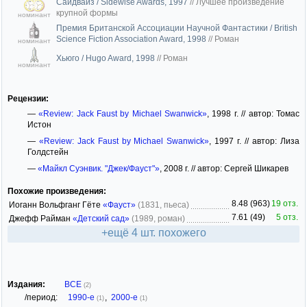
Сайдвайз / Sidewise Awards, 1997
//
Лучшее произведение
крупной формы
номинант
Премия Британской Ассоциации Научной Фантастики / British
Science Fiction Association Award, 1998
//
Роман
номинант
Хьюго / Hugo Award, 1998
//
Роман
номинант
Рецензии:
—
«Review: Jack Faust by Michael Swanwick»
, 1998 г. // автор: Томас
Истон
—
«Review: Jack Faust by Michael Swanwick»
, 1997 г. // автор: Лиза
Голдстейн
—
«Майкл Суэнвик. "Джек/Фауст"»
, 2008 г. // автор: Сергей Шикарев
Похожие произведения:
8.48 (963)
19 отз.
Иоганн Вольфганг Гёте
«Фауст»
(1831, пьеса)
7.61 (49)
5 отз.
Джефф Райман
«Детский сад»
(1989, роман)
+ещё 4 шт. похожего
Издания:
ВСЕ
(2)
/период:
1990-е
,
2000-е
(1)
(1)