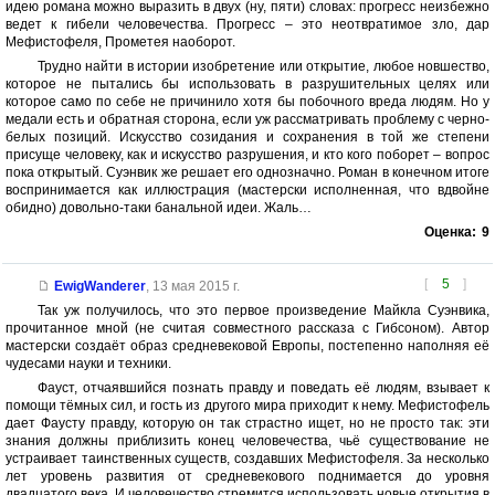
идею романа можно выразить в двух (ну, пяти) словах: прогресс неизбежно
ведет к гибели человечества. Прогресс – это неотвратимое зло, дар
Мефистофеля, Прометея наоборот.
Трудно найти в истории изобретение или открытие, любое новшество,
которое не пытались бы использовать в разрушительных целях или
которое само по себе не причинило хотя бы побочного вреда людям. Но у
медали есть и обратная сторона, если уж рассматривать проблему с черно-
белых позиций. Искусство созидания и сохранения в той же степени
присуще человеку, как и искусство разрушения, и кто кого поборет – вопрос
пока открытый. Суэнвик же решает его однозначно. Роман в конечном итоге
воспринимается как иллюстрация (мастерски исполненная, что вдвойне
обидно) довольно-таки банальной идеи. Жаль…
Оценка:
9
[
5
]
EwigWanderer
,
13 мая 2015 г.
Так уж получилось, что это первое произведение Майкла Суэнвика,
прочитанное мной (не считая совместного рассказа с Гибсоном). Автор
мастерски создаёт образ средневековой Европы, постепенно наполняя её
чудесами науки и техники.
Фауст, отчаявшийся познать правду и поведать её людям, взывает к
помощи тёмных сил, и гость из другого мира приходит к нему. Мефистофель
дает Фаусту правду, которую он так страстно ищет, но не просто так: эти
знания должны приблизить конец человечества, чьё существование не
устраивает таинственных существ, создавших Мефистофеля. За несколько
лет уровень развития от средневекового поднимается до уровня
двадцатого века. И человечество стремится использовать новые открытия в