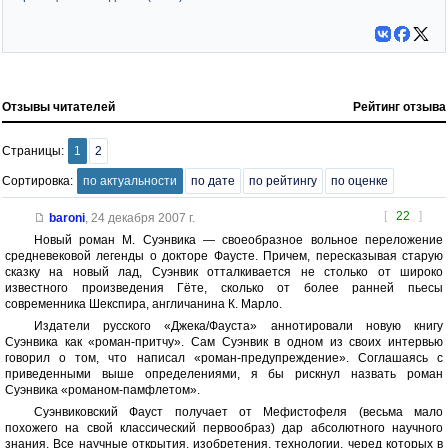
Отзывы читателей
Рейтинг отзыва
Страницы:
1
2
Сортировка:
по актуальности
по дате
по рейтингу
по оценке
[
22
]
baroni
,
24 декабря 2007 г.
Новый роман М. Суэнвика — своеобразное вольное переложение
средневековой легенды о докторе Фаусте. Причем, пересказывая старую
сказку на новый лад, Суэнвик отталкивается не столько от широко
известного произведения Гёте, сколько от более ранней пьесы
современника Шекспира, англичанина К. Марло.
Издатели русского «Джека/Фауста» аннотировали новую книгу
Суэнвика как «роман-притчу». Сам Суэнвик в одном из своих интервью
говорил о том, что написал «роман-предупреждение». Соглашаясь с
приведенными выше определениями, я бы рискнул назвать роман
Суэнвика «романом-памфлетом».
Суэнвиковский Фауст получает от Мефистофеля (весьма мало
похожего на свой классический первообраз) дар абсолютного научного
знания. Все научные открытия, изобретения, технологии, черед которых в