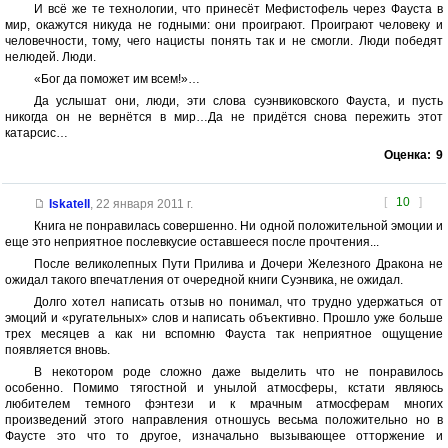
И всё же те технологии, что принесёт Мефистофель через Фауста в
мир, окажутся никуда не годными: они проиграют. Проиграют человеку и
человечности, тому, чего нацисты понять так и не смогли. Люди победят
нелюдей. Люди.
«Бог да поможет им всем!»…
Да услышат они, люди, эти слова суэнвиковского Фауста, и пусть
никогда он не вернётся в мир…Да не придётся снова пережить этот
катарсис…
Оценка:
9
[
10
]
Iskatell
,
22 января 2011 г.
Книга не понравилась совершенно. Ни одной положительной эмоции и
еще это неприятное послевкусие оставшееся после прочтения...
После великолепных Пути Прилива и Дочери Железного Дракона не
ожидал такого впечатления от очередной книги Суэнвика, не ожидал.
Долго хотел написать отзыв но понимал, что трудно удержаться от
эмоций и «ругательных» слов и написать объективно. Прошло уже больше
трех месяцев а как ни вспомню Фауста так неприятное ощущение
появляется вновь.
В некотором роде сложно даже выделить что не понравилось
особенно. Помимо тягостной и унылой атмосферы, кстати являюсь
любителем темного фэнтези и к мрачным атмосферам многих
произведений этого направления отношусь весьма положительно но в
Фаусте это что то другое, изначально вызывающее отторжение и