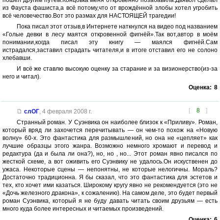
пошёл другим путём.Концовка меня откровенно позабавила.Дьявол сделал
из Фауста фашиста,а всё потому,что от врождённой злобы хотел угробить
всё человечество.Вот это размах для НАСТОЯЩЕЙ трагедии!
Пока писал этот отзыв,в Интернете наткнулся на видео под названием
«Голые девки в лесу маятся откровенной фигнёй».Так вот,автор в моём
понимании,когда писал эту книгу — маялся фигнёй.Сам
истрадался,заставил страдать читателя,и в итоге отставил его не солоно
хлебавши.
И всё же ставлю высокую оценку за старание и за визионерство(из-за
него и читал).
Оценка:
8
[
8
]
слОГ
,
4 февраля 2008 г.
Странный роман. У Суэнвика он наиболее близок к «Приливу». Роман,
который вряд ли захочется перечитывать — он чем-то похож на «Новую
волну» 60-х. Это фантастика для размышлений, но она не «цепляет» как
лучшие образцы этого жанра. Возможно немного хромают и перевод и
редактура (да и была ли она?), но, но , но... Этот роман явно писался по
жесткой схеме, а вот оживить его Суэнвику не удалось.Он искуственен до
ужаса. Некоторые сцены — непонятны, не которые нелогичны. Мораль?
Достаточно традиционна. Я бы сказал, что это фантастика для эстетов и
тех, кто хочет ими казаться. Широкому кругу явно не рекомендуется (это не
«Дочь железного дракона», к сожалению). На самом деле, это будет первый
роман Суэнвика, который я не буду давать читать своим друзьям — есть
много куда более интересных и читаемых произведений.
Оценка:
6