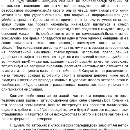
Не буду хвалить книгу,ибо она мне не понравилась(в отличии от
остального наследия автора).А всё потому,что остаётся от неё
безобразное послевкусие.Из своего опыта чтеца могу сказать,что книги
читают или для удовольствия,или для получения информации,или для
убийства времени.Удовольствия от прочтения я не получил,умнее не стал,а
время лучше бы провёл как-нибудь иначе.Если вдуматься в смысл
произведения(а он тут на поверхности),то всё сводится к тому,что: люди в
основной массе — быдло(так никто же и не сомневался!),Дьявол умнее
всех,мужики всё время попадаются на одну и туже удочку,а женщины из-за
своих заморочек плохо заканчивают(в последнем автор меня не
убедил).Под конец книги автор начинает выкручивать эмоции из героини,как
из пропитанной бензином тряпки,причём используя препошлейшие
дешёвые трюки(вот она мечтает о детях и счастливой жизни на чужбине,и
вот — хоп!(трюк!) — уже накладывает на себя руки.Ни за что не поверю,что
тот,кто сидит на верхушке пирамиды раскаится настолько,что откажется от
власти,и из-за чувства вины вгонит себя в гроб.Хищник же не раскаивается
из-за того,что сожрал кого-то,кто стоит в пищевой цепочке ниже его.А
люди,как известно,от природы жадные и уделают любого четвероногого.И
вообще,кто-нибудь слышал о раскаявшихся нацистских преступниках или
олигархах?Я не слышал.
Критики любят,когда автор задаёт читателям вопросы,на которые
те,почёсывая вшивый затылок,должны сами себе отвечать.Вот только на
эти вопросы всем начхать.Кого-то интересует как провести линию,чтобы
отделить добро от зла?Где проведёте,там и будет.А маяться выдуманными
страданиями и тащиться от безысходности,так этого и в реале,как говна на
лопате фермера, — немерено.
Я думал,что автор,как в классической трагедии,всех замочит.Ан нет,он