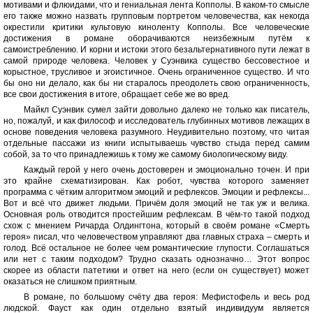
мотивами и флюидами, что и гениальная лента Копполы. В каком-то смысле
его также можно назвать групповым портретом человечества, как некогда
окрестили критики культовую киноленту Копполы. Все человеческие
достижения в романе оборачиваются неизбежным путём к
самоистреблению. И корни и истоки этого безальтернативного пути лежат в
самой природе человека. Человек у Суэнвика существо бессовестное и
корыстное, трусливое и эгоистичное. Очень ограниченное существо. И что
бы оно ни делало, как бы ни старалось преодолеть свою ограниченность,
все свои достижения в итоге, обращает себе же во вред.
Майкл Суэнвик сумел зайти довольно далеко не только как писатель,
но, пожалуй, и как философ и исследователь глубинных мотивов лежащих в
основе поведения человека разумного. Неудивительно поэтому, что читая
отдельные пассажи из книги испытываешь чувство стыда перед самим
собой, за то что принадлежишь к тому же самому биологическому виду.
Каждый герой у него очень достоверен и эмоционально точен. И при
это крайне схематизирован. Как робот, чувства которого заменяет
программа с чётким алгоритмом эмоций и рефлексов. Эмоции и рефлексы...
Вот и всё что движет людьми. Причём доля эмоций не так уж и велика.
Основная роль отводится простейшим рефлексам. В чём-то такой подход
схож с мнением Ричарда Олдингтона, который в своём романе «Смерть
героя» писал, что человечеством управляют два главных страха – смерть и
голод. Всё остальное не более чем романтические глупости. Соглашаться
или нет с таким подходом? Трудно сказать однозначно… Этот вопрос
скорее из области патетики и ответ на него (если он существует) может
оказаться не слишком приятным.
В романе, по большому счёту два героя: Мефистофель и весь род
людской. Фауст как один отдельно взятый индивидуум является