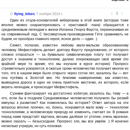
[
1
]
flying_kitten
,
7 ноября 2024 г.
Один из отцов-основателей киберпанка в этой книге (которую тоже
вполне можно охарактеризовать с приставкой -панк) обращается к
средневековым легендам о жизни Иоганна Георга Фауста, переиначивая их
на современный лад. С бессмертным произведением Гёте сравнивать не
будем, но прообраз главного героя, ясное дело — один. :)
Сюжет, полагаю, известен любому мало-мальски образованному
человеку. Мефистофель делает доктору Фаусту предложение, от которого
сложно отказаться — за буквально символическую плату тот получает
доступ к знаниям и технологиям, далеко опережающих своё время (по
крайней мере то время, что мы изучали в курсе истории). Прогресс
стремительно ускоряется, в сжатые сроки человечество получает многое из
того, что в нашем мире было открыто через сотни лет, казалось бы — вот
она путёвка в Золотой век. Но благими намерениями, как известно,
вымощена дорога в одно не очень приятное местечко, из которого, если
верить легендам, и происходит Мефистофель.
Суэнвик фантазирует на достаточно избитую, казалось бы, тему — а
что, если бы в позднем Средневековье человечество получило бы резкий
импульс к развитию? Как поменялась бы история? Ответ автора на эти
вопросы вполне логичен, но, боюсь, понравится мало кому — технологии
технологиями, а человеческую природу не изменить, считает он. В романе
перед нами предстаёт картина, весьма далёкая от утопии, очень мрачная,
можно сказать — безысходная. Прогресс зло, мы все умрём. :) Я конечно
несколько утрирую, но суть похожая.