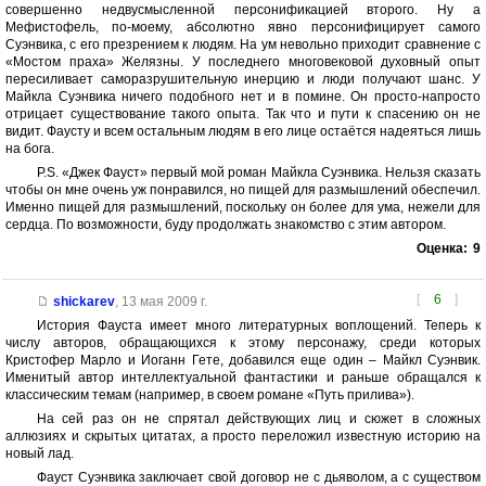
совершенно недвусмысленной персонификацией второго. Ну а
Мефистофель, по-моему, абсолютно явно персонифицирует самого
Суэнвика, с его презрением к людям. На ум невольно приходит сравнение с
«Мостом праха» Желязны. У последнего многовековой духовный опыт
пересиливает саморазрушительную инерцию и люди получают шанс. У
Майкла Суэнвика ничего подобного нет и в помине. Он просто-напросто
отрицает существование такого опыта. Так что и пути к спасению он не
видит. Фаусту и всем остальным людям в его лице остаётся надеяться лишь
на бога.
P.S. «Джек Фауст» первый мой роман Майкла Суэнвика. Нельзя сказать
чтобы он мне очень уж понравился, но пищей для размышлений обеспечил.
Именно пищей для размышлений, поскольку он более для ума, нежели для
сердца. По возможности, буду продолжать знакомство с этим автором.
Оценка:
9
[
6
]
shickarev
,
13 мая 2009 г.
История Фауста имеет много литературных воплощений. Теперь к
числу авторов, обращающихся к этому персонажу, среди которых
Кристофер Марло и Иоганн Гете, добавился еще один – Майкл Суэнвик.
Именитый автор интеллектуальной фантастики и раньше обращался к
классическим темам (например, в своем романе «Путь прилива»).
На сей раз он не спрятал действующих лиц и сюжет в сложных
аллюзиях и скрытых цитатах, а просто переложил известную историю на
новый лад.
Фауст Суэнвика заключает свой договор не с дьяволом, а с существом