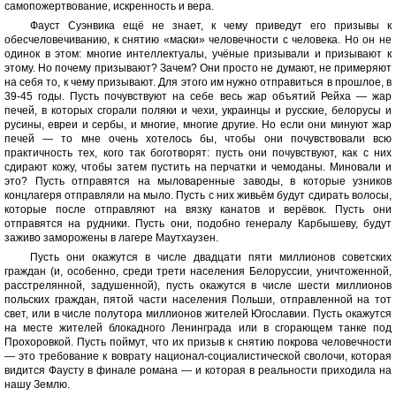
самопожертвование, искренность и вера.
Фауст Суэнвика ещё не знает, к чему приведут его призывы к
обесчеловечиванию, к снятию «маски» человечности с человека. Но он не
одинок в этом: многие интеллектуалы, учёные призывали и призывают к
этому. Но почему призывают? Зачем? Они просто не думают, не примеряют
на себя то, к чему призывают. Для этого им нужно отправиться в прошлое, в
39-45 годы. Пусть почувствуют на себе весь жар объятий Рейха — жар
печей, в которых сгорали поляки и чехи, украинцы и русские, белорусы и
русины, евреи и сербы, и многие, многие другие. Но если они минуют жар
печей — то мне очень хотелось бы, чтобы они почувствовали всю
практичность тех, кого так боготворят: пусть они почувствуют, как с них
сдирают кожу, чтобы затем пустить на перчатки и чемоданы. Миновали и
это? Пусть отправятся на мыловаренные заводы, в которые узников
концлагеря отправляли на мыло. Пусть с них живьём будут сдирать волосы,
которые после отправляют на вязку канатов и верёвок. Пусть они
отправятся на рудники. Пусть они, подобно генералу Карбышеву, будут
заживо заморожены в лагере Маутхаузен.
Пусть они окажутся в числе двадцати пяти миллионов советских
граждан (и, особенно, среди трети населения Белоруссии, уничтоженной,
расстрелянной, задушенной), пусть окажутся в числе шести миллионов
польских граждан, пятой части населения Польши, отправленной на тот
свет, или в числе полутора миллионов жителей Югославии. Пусть окажутся
на месте жителей блокадного Ленинграда или в сгорающем танке под
Прохоровкой. Пусть поймут, что их призыв к снятию покрова человечности
— это требование к воврату национал-социалистической сволочи, которая
видится Фаусту в финале романа — и которая в реальности приходила на
нашу Землю.