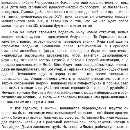
желающего гибели Человечеству, Фауст пока ещё идеалистичен, он пока
ещё дитя века германской идеалистической философии. Но постепенно,
исподволь, Суэнвик добавляет красок в полотно древней легенды — и она
из гимна немцев-идеалистов XVIII века становится знаменем немцев-
милитаристов века XIX, а затем...Но о том, что же нас ждёт после
милитаризма века XIX, сказано будет несколько позже.
Пока же Фауст стремится подарить миру новые открытия, новые
знания, новые чудеса — практически безуспешно. Та Германия только
кажется страной, готовой принять передовые знания. Куда там! Ещё не
отгремели поединки «кулачного права, только-только в Нюрнберге
отменили двоежёнство (да-да, после очередного бедствия практичные
нюрнбергцы разрешили двоежёнство, чтоб, значится, демографию-то
улучшить), отпылали костры Первой, а затем и Второй инквизиции, ещё
нескоро последователи Якоба Бёме будут гореть на далёком Кукуе, и никто
даже не предполагает, что Бог умер, а Германия вновь когда-нибудь станет
единой. Технологии идут в народ тяжко — все, кроме военных и
промышленных. Людям некогда думать о теории относительности или
законе сохранения энергии, невдомёк им о супер-струнах и прочем, зато
они любят выходить на убийство своих сородичей с хорошей ружбайкой.
Неудачи толкают Фауста в Англию, набирающую мощь и вбирающую в себя
технические новинки. И вновь — в основном военные или промышленные,
остальное им не так уж и важно…
И вот здесь-то, в Англии, начинается перерождение Фауста: он
перестал быть тем самым искателем знаний, он ныне — всё более практик,
циник, богач и символ английского могущества. Потоплена Великая Армада,
для которой испанцам в реальной истории пришлось закупать гвозди в
Голландии. Дымят заводские трубы Ньюкасла и Лидса, рабочие угнетаются