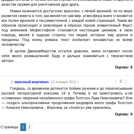
качестве оружия для уничтожения друг друга.
Роман начинается достаточно красочно, с лёгкой иронией, но по мере
развития сюжета и того, как меняется сам мир, атмосфера книги становится
все более мрачной и пессимистичной с каждой новой страницей. Таким же
образом происходит и революция в образах героев: романтичный Фауст
под влиянием Мефистофеля становится настоящим циником, в свою
очередь, меняя в худшую сторону тех людей, которые ему дороги и
преданны. Под конец романа текст изобилует ненавистью ко всему
человечеству.
В целом Джеком/Фаустом остался доволен, книга оставляет после
себя много размышлений. Буду и дальше знакомиться с творчеством
автора.
Оценка:
8
[
5
]
мрачный маргинал
,
13 января 2011 г.
Глядишь, со временем дотянутся бойкие ручонки и до переписывания
русской литературной классики 19 в. Почему б не оркестровать а-ля
«стимпанк» творения незабвенного графа Толстого Льва Николаевича? Или
— создать альтернативные продолжения шедевров иного графа Толстого
— Алексея Николаевича... Впрочем, за «Аэлиту» уже принялись.
Оценка:
9
Страницы:
1
2