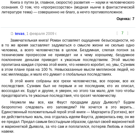
Книга о путях (и, главное, скорости) развития — науки и человеческого
сознания. О том, что «прогрессорство» (модная нынче в фантастической
литературе тема) — совершенно не благо, а нечто противоположное.
Оценка:
7
[
7
]
tevas
,
1 февраля 2009 г.
Замечательная книга! Роман оставляет ощущение безысходности, но
в то же время заставляет задуматься о смысле жизни не сколько одно
человека, а всего человечества в целом. Бездумная, слепая погоня за
техническим прогрессом не приведет ни к чему хорошему, бездумное
поклонение деньгам приведет к ужасным последствиям. Этой мыслю
пропитана каждая строчка этой книги, что немного коробит, но, увы, Суэнвик
в этом плане прав на 100 %. Невысказанные мысли миллионов людей, но
нас миллиарды, и мало кто думает о глобальных последствиях.
В этой книге собраны все грехи человечества, все пороки, все их
последствия. Суэнвик был не первым и не последним, кто их описал,
воссоздал их. Будут и другие, я уверен, но этого так мало, для того чтобы
предотвратить те ужасные последствия, что грозят человечеству.
Неужели мы все, как Фауст продадим душу Дьяволу? Будем
безропотно следовать его заповедям? Не хочется в это верить...
Единственный положительный герой этой книги — Маргарита (Грэтхен), вот
ее действительно жаль, она отдалась идеям Фауста, доверилась ему, он же
ее предал. Предал самым бесстыдным образом, сделал своей марионеткой
и марионеткой Дьявола, за что сам и поплатился, потеряв Любовь и покой
навеки.