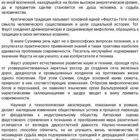
из иной вселенной, находящейся на более высоком энергетическом уровне,
да и предметом сделки становится не душа человека, а судьба
человечества.
Критическая традиция называет основной идеей «Фауста» Гете поиск
смысла человеческого существования и цели социальной истории. Тот
Фауст соединял древнегреческую и средневековую мифологии, обращаясь к
традиции в своих мятежных исканиях.
В книге Суэнвика речь идет не о философских вопросах познания, а о
результатах практического применения знаний и такая трактовка наиболее
адекватна проблемам современности. Писатель неслучайно подчеркивает
значение Фауста не как ученого, а как изобретателя и техника.
Фауст ускоряет естественное развитие науки и техники, проходя путь
от усовершенствованных каретных рессор до создания сети железных
дорог, дредноутов и промышленных холдингов на протяжении жизни
одного поколения. При этом Суэнвик, следуя основной канве сюжета,
привносит в нее соответствующие изменения. Отбросив мифологических
богов и персонажей, он заменяет языческие оргии Вальпургиевой ночи
наркотическими галлюцинациями и щедро вводит в книгу приметы
современности.
Научная и технологическая акселерация, показанная в романе,
делает наглядным изменение общественных устоев в процессе перехода
от феодализма к индустриальному обществу. Авторская оценка
фаустовского стремления к познанию и преображению мира разительно
отличается от взглядов двухсотлетней давности. Научно-технический
прогресс способен облегчить, но не улучшить жизнь человечества. И
незавидная судьба мира подчеркивается трагедией и деградацией самого