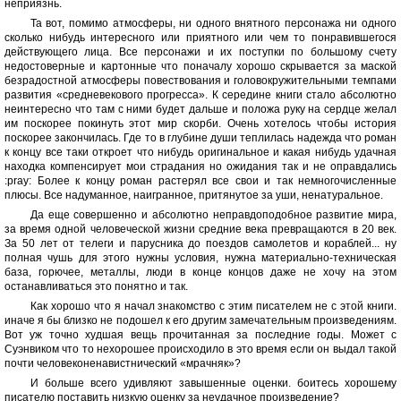
неприязнь.
Та вот, помимо атмосферы, ни одного внятного персонажа ни одного
сколько нибудь интересного или приятного или чем то понравившегося
действующего лица. Все персонажи и их поступки по большому счету
недостоверные и картонные что поначалу хорошо скрывается за маской
безрадостной атмосферы повествования и головокружительными темпами
развития «средневекового прогресса». К середине книги стало абсолютно
неинтересно что там с ними будет дальше и положа руку на сердце желал
им поскорее покинуть этот мир скорби. Очень хотелось чтобы история
поскорее закончилась. Где то в глубине души теплилась надежда что роман
к концу все таки откроет что нибудь оригинальное и какая нибудь удачная
находка компенсирует мои страдания но ожидания так и не оправдались
:pray: Более к концу роман растерял все свои и так немногочисленные
плюсы. Все надуманное, наигранное, притянутое за уши, ненатуральное.
Да еще совершенно и абсолютно неправдоподобное развитие мира,
за время одной человеческой жизни средние века превращаются в 20 век.
За 50 лет от телеги и парусника до поездов самолетов и кораблей... ну
полная чушь для этого нужны условия, нужна материально-техническая
база, горючее, металлы, люди в конце концов даже не хочу на этом
останавливаться это понятно и так.
Как хорошо что я начал знакомство с этим писателем не с этой книги.
иначе я бы близко не подошел к его другим замечательным произведениям.
Вот уж точно худшая вещь прочитанная за последние годы. Может с
Суэнвиком что то нехорошее происходило в это время если он выдал такой
почти человеконенавистнический «мрачняк»?
И больше всего удивляют завышенные оценки. боитесь хорошему
писателю поставить низкую оценку за неудачное произведение?