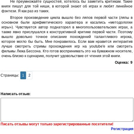
Не преумножайте сущностей, хотелось бы заметить критикам. Такие
книги пишут для той ниши, в которой знают об играх и любят линейное
фэнтези. Я как раз из таких.
Второе произведение цикла вышло без ляпов первой части (ляпы в
основном были арифметического характера и касались «методологии
игры»). Чувствуется автор поднаторел в многопользовательских играх, а
также явно прислушался к конструктивной критике первой части. Поэтому
вышло довольно точное описание похождений талантливого игрока,
которое могло бы быть. Мне понравилось. Если вам нравится интерактив
лучше смотреть стримы прохождения игр на youtube'е или смотреть
фильмы Люка Бессона. Кто готов воспринимать это на бумажном носителе,
очень близко к сценарию, получит удовольствие от чтения этой книги.
Оценка:
9
Страницы:
1
2
Написать отзыв:
Писать отзывы могут только зарегистрированные посетители!
Регистрация