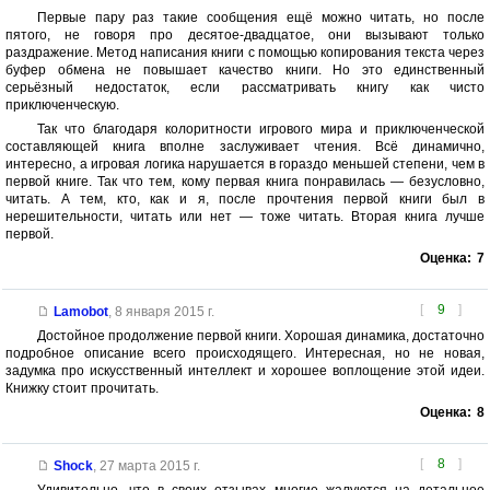
Первые пару раз такие сообщения ещё можно читать, но после
пятого, не говоря про десятое-двадцатое, они вызывают только
раздражение. Метод написания книги с помощью копирования текста через
буфер обмена не повышает качество книги. Но это единственный
серьёзный недостаток, если рассматривать книгу как чисто
приключенческую.
Так что благодаря колоритности игрового мира и приключенческой
составляющей книга вполне заслуживает чтения. Всё динамично,
интересно, а игровая логика нарушается в гораздо меньшей степени, чем в
первой книге. Так что тем, кому первая книга понравилась — безусловно,
читать. А тем, кто, как и я, после прочтения первой книги был в
нерешительности, читать или нет — тоже читать. Вторая книга лучше
первой.
Оценка:
7
[
9
]
Lamobot
,
8 января 2015 г.
Достойное продолжение первой книги. Хорошая динамика, достаточно
подробное описание всего происходящего. Интересная, но не новая,
задумка про искусственный интеллект и хорошее воплощение этой идеи.
Книжку стоит прочитать.
Оценка:
8
[
8
]
Shock
,
27 марта 2015 г.