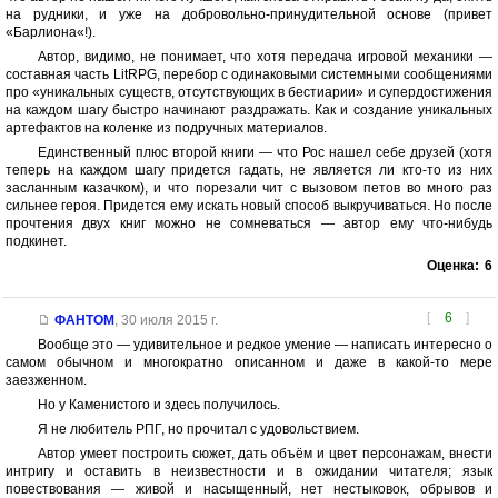
на рудники, и уже на добровольно-принудительной основе (привет
«Барлиона«!).
Автор, видимо, не понимает, что хотя передача игровой механики —
составная часть LitRPG, перебор с одинаковыми системными сообщениями
про «уникальных существ, отсутствующих в бестиарии» и супердостижения
на каждом шагу быстро начинают раздражать. Как и создание уникальных
артефактов на коленке из подручных материалов.
Единственный плюс второй книги — что Рос нашел себе друзей (хотя
теперь на каждом шагу придется гадать, не является ли кто-то из них
засланным казачком), и что порезали чит с вызовом петов во много раз
сильнее героя. Придется ему искать новый способ выкручиваться. Но после
прочтения двух книг можно не сомневаться — автор ему что-нибудь
подкинет.
Оценка:
6
[
6
]
ФАНТОМ
,
30 июля 2015 г.
Вообще это — удивительное и редкое умение — написать интересно о
самом обычном и многократно описанном и даже в какой-то мере
заезженном.
Но у Каменистого и здесь получилось.
Я не любитель РПГ, но прочитал с удовольствием.
Автор умеет построить сюжет, дать объём и цвет персонажам, внести
интригу и оставить в неизвестности и в ожидании читателя; язык
повествования — живой и насыщенный, нет нестыковок, обрывов и