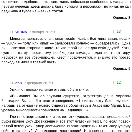
вот ничего подобного – это всего лишь небольшая особенность жанра, а в
первую очередь здесь должна быть история и персонажи, но никак не кач
ради кача и тупое набивание статов.
Оценка:
3
[
13
]
SHONN
,
3 января 2015 г.
Монстры, монстры, опыт, опыт, крафт, крафт. Вся книга такая, пошли
— убили — получили опыт — зачаровали колечко — обрадовались. Одна
лишь светлая сторона в книге, то что герой нашел для себя друзей. Хотя,
судя по всему, просто ему необходима команда, один не тянет игру,
несмотря на все убер-плюшки. Квест продолжается, и видимо это просто
проходная книга к третьей части.
Оценка:
5
[
12
]
Ionik
,
3 февраля 2015 г.
Умиляют положительные отзывы об это книге.
«Внимание! Вы обнаружили существо, отсутствующее в мировом
бестиарии! Вы зарабатываете поощрение: +1 к интеллекту. Для получения
награды за открытие нового существа обратитесь в Академию Магии. Ваш
уровень выносливости повысился на 1 единицу. ...»
Где то четверть всей книги это вот эти чудесные фразы: почесал левой
рукой правое ухо? Достижение и вот этот чудесный текст, почесал правой
пяткой левое ухо? Супер достижение! И опять чудесный текст. Засунул руку
себе в задницу? Легендарное достижение! И конечно опять же эти