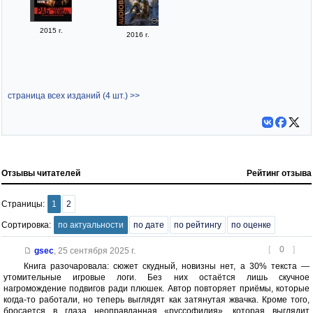
2015 г.
2016 г.
страница всех изданий (4 шт.) >>
Отзывы читателей
Рейтинг отзыва
Страницы:
1
2
Сортировка:
по актуальности
по дате
по рейтингу
по оценке
[
0
]
gsec
,
25 сентября 2025 г.
Книга разочаровала: сюжет скудный, новизны нет, а 30% текста —
утомительные игровые логи. Без них остаётся лишь скучное
нагромождение подвигов ради плюшек. Автор повторяет приёмы, которые
когда-то работали, но теперь выглядят как затянутая жвачка. Кроме того,
бросается в глаза неоправданная «руссофилия», которая выглядит