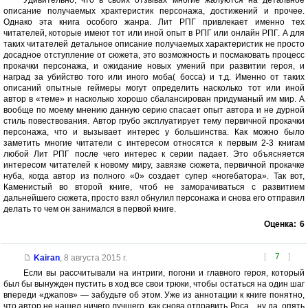
Удивительно, что в своих отзывах многие жалуются на детальное
описание получаемых храктеристик персонажа, достижений и прочее.
Однако эта книга особого жанра. Лит РПГ привлекает именно тех
читателей, которые имеют тот или иной опыт в РПГ или онлайн РПГ. А для
таких читателей детальное описание получаемых характеристик не просто
досадное отступление от сюжета, это возможность и посмаковать процесс
прокачки персонажа, и ожидание новых умений при развитии героя, и
наград за убийство того или иного моба( босса) и т.д. Именно от таких
описаний опытные геймеры могут определить насколько тот или иной
автор в «теме» и насколько хорошо сбалансирован придуманый им мир. А
вообще по моему мнению данную серию спасает опыт автора и не дурной
стиль повествования. Автор грубо эксплуатирует тему первичной прокачки
персонажа, что и вызывает интерес у большинства. Как можно было
заметить многие читатели с интересом относятся к первым 2-3 книгам
любой Лит РПГ после чего интерес к серии падает. Это объясняется
интересом читателей к новому миру, завязке сюжета, первичной прокачке
нуба, когда автор из полного «0» создает супер «ногебатора». Так вот,
Каменистый во второй книге, чтоб не заморачиваться с развитием
дальнейшего сюжета, просто взял обнулил персонажа и снова его отправил
делать то чем он занимался в первой книге.
Оценка:
6
[
7
]
Kairan
,
8 августа 2015 г.
Если вы рассчитывали на интриги, погони и главного героя, который
был бы вынужден пустить в ход все свои трюки, чтобы остаться на один шаг
впереди «джапов» — забудьте об этом. Уже из аннотации к книге понятно,
что автор не нашел ничего лучшего, как снова отправить Роса... ну да, опять