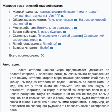
Жанрово-тематический классификатор:
Жанры/поджанры:
Фантастика
(
«Мягкая» (гуманитарная)
научная фантастика
)
|
ЛитРПГ
Общие характеристики:
Приключенческое
|
На основе игровой
вселенной
Место действия:
Виртуальная реальность
Время действия:
Близкое будущее
Сюжетные ходы:
Путешествие к особой цели
|
Становление/
взросление героя
Линейность сюжета:
Линейный
Возраст читателя:
Любой
Всего проголосовало:
56
Аннотация:
Телега истории нашего мира предпочитает двигаться по
пологой спирали, и, завершая виток, ты очень близко подбираешься
к его началу. История Второго Мира, похоже, упростила свой путь до
кольца, выхода из которого не видно. Взявшись за посох мага, не
жди, что его у тебя никто не отнимет. Или на что-нибудь не
поменяет. Например, на кирку, с которой ты встретил первые дни
нового рождения, такую же ржавую и ни на что не годную. Кольцо
ведь на то и кольцо: все, что с тобой случается, будет повторяться
снова и снова. Разве что с небольшими вариациями. Например, из
относительно свободного рудокопа ты превратишься в бесправного
раба.