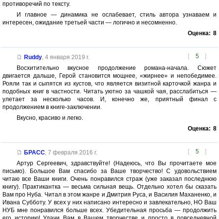
противоречий по тексту.
И главное — динамика не ослабевает, стиль автора узнаваем и
интересен, ожидание третьей части — логично и несомненно.
Оценка:
8
[
5
]
Ruddy
,
4 января 2019 г.
Восхитительно вкусное продолжение романа-начала. Сюжет
двигается дальше, Герой становится мощнее, «жирнее» и непобедимее.
Рояли так и сыпятся из кустов, что является визитной карточкой жанра и
подобных книг в частности. Читать уютно за чашкой чая, расслабиться —
улетает за несколько часов. И, конечно же, приятный финал с
продолжением в книге-заключении.
Вкусно, красиво и легко.
Оценка:
8
[
5
]
БРАСС
,
7 февраля 2016 г.
Артур Сергеевич, здравствуйте! (Надеюсь, что Вы прочитаете мое
письмо). Большое Вам спасибо за Ваше творчество! С удовольствием
читаю все Ваши книги. Очень понравился страж (уже заказал последнюю
книгу). Практикантка — весьма сильная вещь. Отдельно хотел бы сказать
Вам про Нуба. Читал в этом жанре и Дмитрия Руса, и Василия Маханенко, и
Ивана Субботу. У всех у них написано интересно и завлекательно, НО Ваш
НУБ мне понравился больше всех. Убедительная просьба — продолжить
его историю! Удачи Вам в Вашем творчестве и просто в повседневной