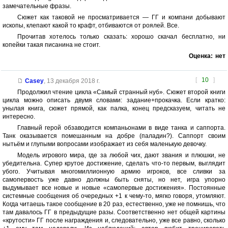
замечательные фразы.
Сюжет как таковой не просматривается — ГГ и компани добывают
ископы, клепают какой то крафт, отбиваются от роялей. Все.
Прочитав хотелось только сказать: хорошо скачал бесплатно, ни
копейки такая писанина не стоит.
Оценка:
нет
[
10
]
Casey
,
13 декабря 2018 г.
Продолжил чтение цикла «Самый странный нуб». Сюжет второй книги
цикла можно описать двумя словами: задание+прокачка. Если кратко:
унылая книга, сюжет прямой, как палка, конец предсказуем, читать не
интересно.
Главный герой обзаводится компаньонами в виде танка и саппорта.
Танк оказывается помешанным на добре (паладин?). Саппорт своим
нытьём и глупыми вопросами изображает из себя маленькую девочку.
Модель игрового мира, где за любой чих, дают звания и плюшки, не
убедительна. Супер крутое достижение, сделать что-то первым, выглядит
убого. Учитывая многомиллионную армию игроков, все сливки за
самопервость уже давно должны быть сняты, но нет, игра упорно
выдумывает все новые и новые «самопервые достижения». Постоянные
системные сообщения об очередных +1 к чему-то, мягко говоря, утомляют.
Когда читаешь такое сообщение в 20 раз, естественно, уже не помнишь, что
там давалось ГГ в предыдущие разы. Соответственно нет общей картины
«крутости» ГГ после награждения и, следовательно, уже все равно, сколько