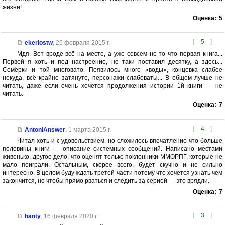
жизни!
Оценка:
5
[
5
]
ekerlostw
,
26 февраля 2015 г.
Мдя. Вот вроде всё на месте, а уже совсем не то что первая книга...
Первой я хоть и под настроение, но таки поставил десятку, а здесь...
Семёрки и той многовато. Появилось много «воды», концовка слабее
некуда, всё крайне затянуто, персонажи слабоваты... В общем лучше не
читать, даже если очень хочется продолжения истории 1й книги — не
читать.
Оценка:
7
[
4
]
AntoniAnswer
,
1 марта 2015 г.
Читал хоть и с удовольствием, но сложилось впечатление что больше
половины книги — описание системных сообщений. Написано местами
живенько, другое дело, что оценят только поклонники ММОРПГ, которые не
мало поиграли. Остальным, скорее всего, будет скучно и не сильно
интересно. В целом буду ждать третей части потому что хочется узнать чем
закончится, но чтобы прямо рваться и следить за серией — это врядли.
Оценка:
7
[
3
]
hanty
,
16 февраля 2020 г.