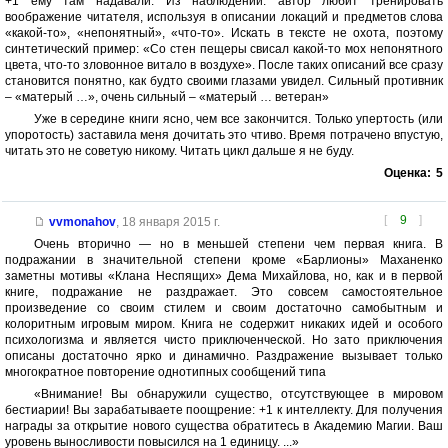
+1 ему там надавали. Из наблюдений: автор любит тренировать
воображение читателя, используя в описании локаций и предметов слова
«какой-то», «непонятный», «что-то». Искать в тексте не охота, поэтому
синтетический пример: «Со стен пещеры свисал какой-то мох непонятного
цвета, что-то зловонное витало в воздухе». После таких описаний все сразу
становится понятно, как будто своими глазами увидел. Сильный противник
– «матерый …», очень сильный – «матерый … ветеран»
Уже в середине книги ясно, чем все закончится. Только упертость (или
упоротость) заставила меня дочитать это чтиво. Время потрачено впустую,
читать это не советую никому. Читать цикл дальше я не буду.
Оценка:
5
[
9
]
vvmonahov
,
18 января 2015 г.
Очень вторично — но в меньшей степени чем первая книга. В
подражании в значительной степени кроме «Барлионы» Маханенко
заметны мотивы «Клана Неспящих» Дема Михайлова, но, как и в первой
книге, подражание не раздражает. Это совсем самостоятельное
произведение со своим стилем и своим достаточно самобытным и
колоритным игровым миром. Книга не содержит никаких идей и особого
психологизма и является чисто приключенческой. Но зато приключения
описаны достаточно ярко и динамично. Раздражение вызывает только
многократное повторение однотипных сообщений типа
«Внимание! Вы обнаружили существо, отсутствующее в мировом
бестиарии! Вы зарабатываете поощрение: +1 к интеллекту. Для получения
награды за открытие нового существа обратитесь в Академию Магии. Ваш
уровень выносливости повысился на 1 единицу. ...»