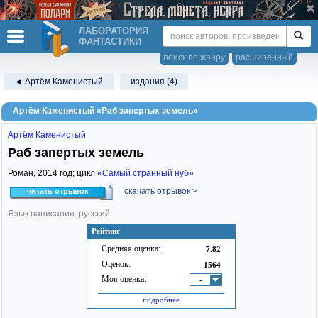
ЛАБОРАТОРИЯ
ФАНТАСТИКИ
поиск по жанру
расширенный
◄ Артём Каменистый
издания (4)
Артём Каменистый «Раб запертых земель»
Артём Каменистый
Раб запертых земель
Роман,
2014
год; цикл
«Самый странный нуб»
скачать отрывок >
читать отрывок
Язык написания: русский
Рейтинг
Средняя оценка:
7.82
Оценок:
1564
Моя оценка:
-
подробнее