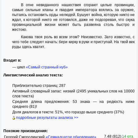
В огне невиданного нашествия сгорают целые провинции,
самые сильные кланы и гвардия императора взялись за оружие,
пытаясь остановить орды нелюдей. Бушует война, которую никто не
ждал, к которой никто не готовился, даже не подозревая, что скука
провинциальной жизни может быть развеяна столь быстро и
жестоко.
Какова твоя роль во всем этом? Неизвестно. Зато известно, с
чего тебе следует начать: бери кирку в руки и приступай. На твой век
руды здесь хватит.
Входит в:
— цикл
«Самый странный нуб»
Лингвистический анализ текста:
Приблизительно страниц: 287
Активный словарный запас: низкий (2495 уникальных слов на 10000
слов текста)
Средняя длина предложения: 53 знака — на редкость ниже
среднего (81)!
Доля диалогов в тексте: 51%, что гораздо выше среднего (37%)
подробные результаты анализа >>
Похожие произведения:
7.48 (812)
14 отз.
Георгий Смородинский
«Семнадцатое обновление»