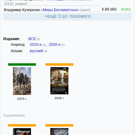
(2015, роман)
6.89 (89)
0 отз.
Владимир Кучеренко
«Миры Бессмертных»
(цикл)
+ещё 3 шт. похожего
Издания:
ВСЕ
(4)
/период:
2010-е
,
2020-е
(3)
(1)
/языки:
русский
(4)
2026 г.
2015 г.
Аудиокниги: