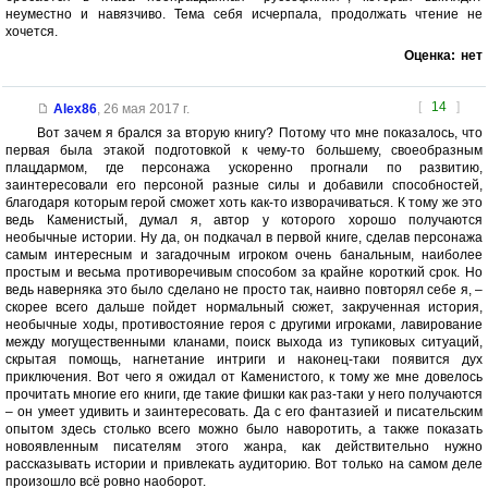
неуместно и навязчиво. Тема себя исчерпала, продолжать чтение не
хочется.
Оценка:
нет
[
14
]
Alex86
,
26 мая 2017 г.
Вот зачем я брался за вторую книгу? Потому что мне показалось, что
первая была этакой подготовкой к чему-то большему, своеобразным
плацдармом, где персонажа ускоренно прогнали по развитию,
заинтересовали его персоной разные силы и добавили способностей,
благодаря которым герой сможет хоть как-то изворачиваться. К тому же это
ведь Каменистый, думал я, автор у которого хорошо получаются
необычные истории. Ну да, он подкачал в первой книге, сделав персонажа
самым интересным и загадочным игроком очень банальным, наиболее
простым и весьма противоречивым способом за крайне короткий срок. Но
ведь наверняка это было сделано не просто так, наивно повторял себе я, –
скорее всего дальше пойдет нормальный сюжет, закрученная история,
необычные ходы, противостояние героя с другими игроками, лавирование
между могущественными кланами, поиск выхода из тупиковых ситуаций,
скрытая помощь, нагнетание интриги и наконец-таки появится дух
приключения. Вот чего я ожидал от Каменистого, к тому же мне довелось
прочитать многие его книги, где такие фишки как раз-таки у него получаются
– он умеет удивить и заинтересовать. Да с его фантазией и писательским
опытом здесь столько всего можно было наворотить, а также показать
новоявленным писателям этого жанра, как действительно нужно
рассказывать истории и привлекать аудиторию. Вот только на самом деле
произошло всё ровно наоборот.