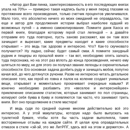
«Автор дал Вам пинка, заинтересованность в его последующих книгах
упала на 70%» — примерно такая надпись была у меня перед глазами на
протяжении всего произведения, только счетчик процентов увеличивался.
Мало того, что абсолютно ничего из моих ожиданий не оправдалось, так
еще и автор для продолжения истории выбрал наиболее худший из
возможных путей – а именно самокопирование. Помните данж Хаоса из
первой книги, благодаря которому герой стал легендой – а давайте
отправим его туда повторно, пусть заново расскажет, как он там всех
зачищает и вырезает, какие предметы находит и какие способности
открывает – это ведь так здорово и интересно. Что? Как-то скучновато
получается? Ну ладно, сейчас будет самый смак. А помните занудный
рудник и пещеры из прошлой книги – так вот, необходимо опять загнать
туда персонажа, но на этот раз вплоть до конца произведения, нечего ему
шляться по миру, не для этого он получал звание легенды и охренительные
способности. Его основная задача долбить руду и зачищать мобов, попутно
качая всё, до чего дотянутся ручонки. Разве не интересно читать детальное
описание того, как герой из говна и палок на коленке создает уникальные
вещи, открывает и моментально прокачивает очередные навыки? И
конечно необходимо разбавить это «веселое и интереснейшее»
приключение описанием статистик, которые занимают по пол страницы,
копируют себя буква в букву и появляются так часто, что занимают треть
книги. Вот оно продолжение в стиле мастера!
И ведь судя по средней оценке многим действительно всё это
интересно. А у этой макулатуры, которую надо было выпускать на
туалетной бумаге, чтобы хотя бы часть задачи выполняла, такие
восторженные отзывы на каждом сайте. И целая куча оправдательных
отмазок в стиле «эй-эй, это же ЛитРПГ, здесь всё на этом и держится». А