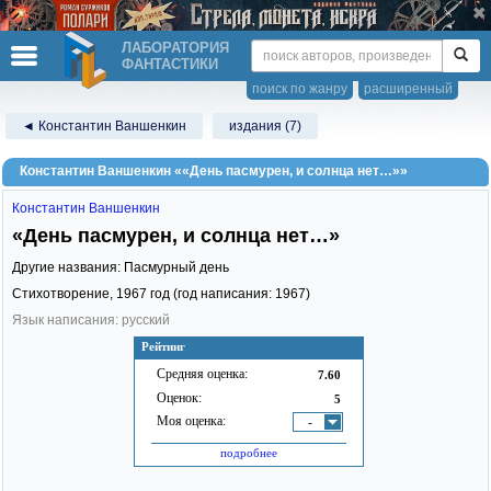
ЛАБОРАТОРИЯ
ФАНТАСТИКИ
поиск по жанру
расширенный
◄ Константин Ваншенкин
издания (7)
Константин Ваншенкин ««День пасмурен, и солнца нет…»»
Константин Ваншенкин
«День пасмурен, и солнца нет…»
Другие названия: Пасмурный день
Стихотворение,
1967
год (год написания: 1967)
Язык написания: русский
Рейтинг
Средняя оценка:
7.60
Оценок:
5
Моя оценка:
-
подробнее