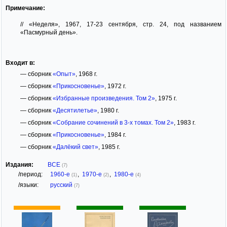
Примечание:
// «Неделя», 1967, 17-23 сентября, стр. 24, под названием
«Пасмурный день».
Входит в:
— сборник
«Опыт»
, 1968 г.
— сборник
«Прикосновенье»
, 1972 г.
— сборник
«Избранные произведения. Том 2»
, 1975 г.
— сборник
«Десятилетье»
, 1980 г.
— сборник
«Собрание сочинений в 3-х томах. Том 2»
, 1983 г.
— сборник
«Прикосновенье»
, 1984 г.
— сборник
«Далёкий свет»
, 1985 г.
Издания:
ВСЕ
(7)
/период:
1960-е
,
1970-е
,
1980-е
(1)
(2)
(4)
/языки:
русский
(7)