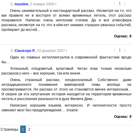
[
1
]
mastino
,
2 января 2008 г.
Очень занимательный и нестандартный рассказ. Несмотря на то, что
как правило не в восторге от всяких временных петель, этот рассказ
понравился. Написан очень неплохим стилем. Да и вся атмосфера
рассказа, несмотря на то, что в нём нет никаких страшно-ужасных событий,
пробирает до костей...
Оценка:
8
[
1
]
Claviceps P.
,
23 декабря 2007 г.
Один из главных интеллектуалов в современной фантастике вроде
бы…
Успешный, плодовитый, культовый. Читал пока только несколько
рассказов у него – все хорошие, так или иначе.
Очень странный рассказ, неоднозначный. Собственно даже
нетрадиционного понимания вампирской темы вообще не
просматривается. Но рассказ от этого не становится менее интересным…
И скорее уж эта запутанная история находится на территории временных
петель и расслоения реальности в духе Филипа Дика…
Написано хорошим языком, интересно. И непонятности просто
сминают мозг без предупреждения… :insane:
Оценка:
9
Страницы:
1
2