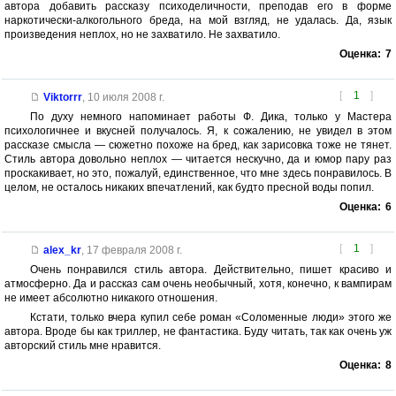
автора добавить рассказу психоделичности, преподав его в форме
наркотически-алкогольного бреда, на мой взгляд, не удалась. Да, язык
произведения неплох, но не захватило. Не захватило.
Оценка:
7
[
1
]
Viktorrr
,
10 июля 2008 г.
По духу немного напоминает работы Ф. Дика, только у Мастера
психологичнее и вкусней получалось. Я, к сожалению, не увидел в этом
рассказе смысла — сюжетно похоже на бред, как зарисовка тоже не тянет.
Стиль автора довольно неплох — читается нескучно, да и юмор пару раз
проскакивает, но это, пожалуй, единственное, что мне здесь понравилось. В
целом, не осталось никаких впечатлений, как будто пресной воды попил.
Оценка:
6
[
1
]
alex_kr
,
17 февраля 2008 г.
Очень понравился стиль автора. Действительно, пишет красиво и
атмосферно. Да и рассказ сам очень необычный, хотя, конечно, к вампирам
не имеет абсолютно никакого отношения.
Кстати, только вчера купил себе роман «Соломенные люди» этого же
автора. Вроде бы как триллер, не фантастика. Буду читать, так как очень уж
авторский стиль мне нравится.
Оценка:
8