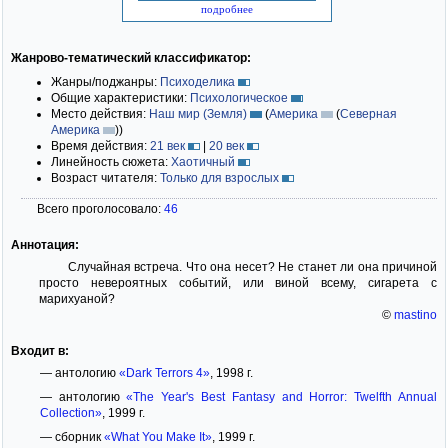
подробнее
Жанрово-тематический классификатор:
Жанры/поджанры:
Психоделика
Общие характеристики:
Психологическое
Место действия:
Наш мир (Земля)
(
Америка
(
Северная
Америка
)
)
Время действия:
21 век
|
20 век
Линейность сюжета:
Хаотичный
Возраст читателя:
Только для взрослых
Всего проголосовало:
46
Аннотация:
Случайная встреча. Что она несет? Не станет ли она причиной
просто невероятных событий, или виной всему, сигарета с
марихуаной?
©
mastino
Входит в:
— антологию
«Dark Terrors 4»
, 1998 г.
— антологию
«The Year's Best Fantasy and Horror: Twelfth Annual
Collection»
, 1999 г.
— сборник
«What You Make It»
, 1999 г.