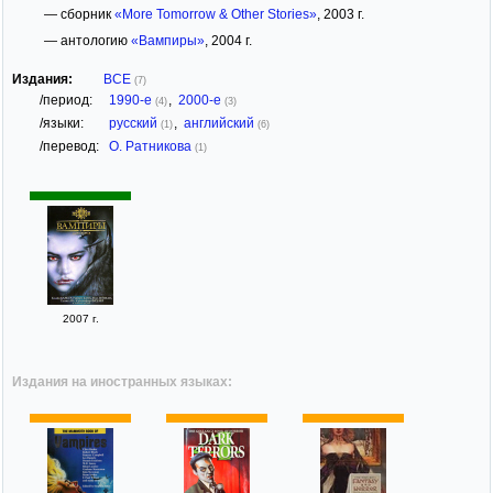
— сборник
«More Tomorrow & Other Stories»
, 2003 г.
— антологию
«Вампиры»
, 2004 г.
Издания:
ВСЕ
(7)
/период:
1990-е
,
2000-е
(4)
(3)
/языки:
русский
,
английский
(1)
(6)
/перевод:
О. Ратникова
(1)
2007 г.
Издания на иностранных языках: