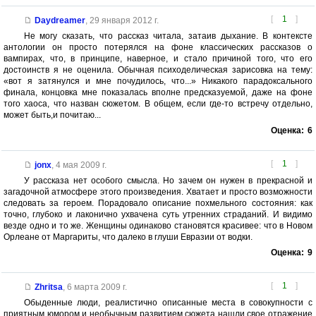
[
1
]
Daydreamer
,
29 января 2012 г.
Не могу сказать, что рассказ читала, затаив дыхание. В контексте
антологии он просто потерялся на фоне классических рассказов о
вампирах, что, в принципе, наверное, и стало причиной того, что его
достоинств я не оценила. Обычная психоделическая зарисовка на тему:
«вот я затянулся и мне почудилось, что...» Никакого парадоксального
финала, концовка мне показалась вполне предсказуемой, даже на фоне
того хаоса, что назван сюжетом. В общем, если где-то встречу отдельно,
может быть,и почитаю...
Оценка:
6
[
1
]
jonx
,
4 мая 2009 г.
У рассказа нет особого смысла. Но зачем он нужен в прекрасной и
загадочной атмосфере этого произведения. Хватает и просто возможности
следовать за героем. Порадовало описание похмельного состояния: как
точно, глубоко и лаконично ухвачена суть утренних страданий. И видимо
везде одно и то же. Женщины одинаково становятся красивее: что в Новом
Орлеане от Маргариты, что далеко в глуши Евразии от водки.
Оценка:
9
[
1
]
Zhritsa
,
6 марта 2009 г.
Обыденные люди, реалистично описанные места в совокупности с
приятным юмором и необычным развитием сюжета нашли свое отражение