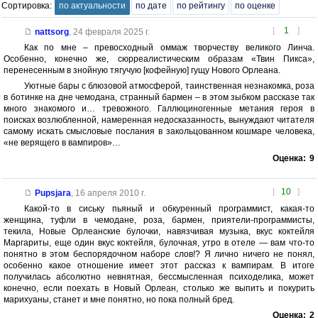
Сортировка:
по актуальности
по дате
по рейтингу
по оценке
[
1
]
nattsorg
,
24 февраля 2025 г.
Как по мне – превосходный оммаж творчеству великого Линча.
Особенно, конечно же, сюрреалистическим образам «Твин Пикса»,
перенесенным в знойную тягучую [кофейную] гущу Нового Орлеана.
Уютные бары с блюзовой атмосферой, таинственная незнакомка, роза
в ботинке на дне чемодана, странный бармен – в этом зыбком рассказе так
много знакомого и… тревожного. Галлюциногенные метания героя в
поисках возлюбленной, намеренная недосказанность, вынуждают читателя
самому искать смысловые послания в закольцованном кошмаре человека,
«не верящего в вампиров»…
Оценка:
9
[
10
]
Pupsjara
,
16 апреля 2010 г.
Какой-то в сиську пьяный и обкуренный программист, какая-то
женщина, туфли в чемодане, роза, бармен, приятели-программисты,
текила, Новые Орлеанские булочки, навязчивая музыка, вкус коктейля
Маргариты, еще один вкус коктейля, булочная, утро в отеле — вам что-то
понятно в этом беспорядочном наборе слов!? Я лично ничего не понял,
особенно какое отношение имеет этот рассказ к вампирам. В итоге
получилась абсолютно невнятная, бессмысленная психоделика, может
конечно, если поехать в Новый Орлеан, столько же выпить и покурить
марихуаны, станет и мне понятно, но пока полный бред.
Оценка:
2