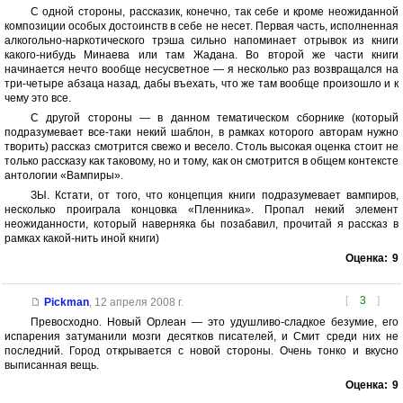
С одной стороны, рассказик, конечно, так себе и кроме неожиданной
композиции особых достоинств в себе не несет. Первая часть, исполненная
алкогольно-наркотического трэша сильно напоминает отрывок из книги
какого-нибудь Минаева или там Жадана. Во второй же части книги
начинается нечто вообще несусветное — я несколько раз возвращался на
три-четыре абзаца назад, дабы въехать, что же там вообще произошло и к
чему это все.
С другой стороны — в данном тематическом сборнике (который
подразумевает все-таки некий шаблон, в рамках которого авторам нужно
творить) рассказ смотрится свежо и весело. Столь высокая оценка стоит не
только рассказу как таковому, но и тому, как он смотрится в общем контексте
антологии «Вампиры».
ЗЫ. Кстати, от того, что концепция книги подразумевает вампиров,
несколько проиграла концовка «Пленника». Пропал некий элемент
неожиданности, который наверняка бы позабавил, прочитай я рассказ в
рамках какой-нить иной книги)
Оценка:
9
[
3
]
Pickman
,
12 апреля 2008 г.
Превосходно. Новый Орлеан — это удушливо-сладкое безумие, его
испарения затуманили мозги десятков писателей, и Смит среди них не
последний. Город открывается с новой стороны. Очень тонко и вкусно
выписанная вещь.
Оценка:
9