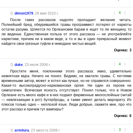
[
4
]
dimon1979
,
26 мая 2010 г.
После таких рассказов надолго пропадает желание читать.
Полнейший бред, обкурившийся травы программист потерял от наркоты
остатки разума. Шляется по Орлеанским барам и ищет то ли женщину, то
ли виденье. Единственная польза от этого рассказа — не употребляйте
наркотики, причем ни в каком виде, а то и вы в один прекрасный момент
найдете свои грязные туфли в чемодане чистых вещей.
Оценка:
3
[
4
]
duke
,
23 июля 2008 г.
Простите меня, поклонники этого рассказа: имхо, удивительно
невнятная мура. Ничего не понял. Видимо, не хватило травы. С петлями
временными автор, может и хотел как лучше, но не справился совершенно.
Какая-то высокоградусно-наркоманская оргия. Ни один из героев не
симпатичен. Всяческая ясность отсутствует. Понял только, что в Новом
Орлеане есть много кафе и в них подают фирменные многослойные (читай
— невлезающие в рот) бутерброды, а также умеют делать маргариту. Из
плюсов только одно – неплохой язык. Люди добрые, скажите мне, про что
этот рассказ и причем тут вампиры?
Оценка:
6
[
3
]
armitura
,
23 августа 2008 г.