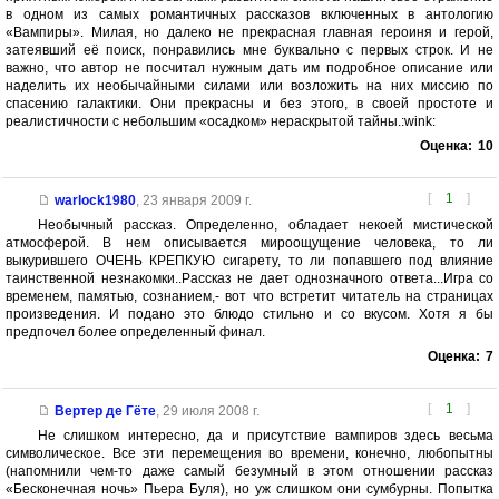
в одном из самых романтичных рассказов включенных в антологию
«Вампиры». Милая, но далеко не прекрасная главная героиня и герой,
затеявший её поиск, понравились мне буквально с первых строк. И не
важно, что автор не посчитал нужным дать им подробное описание или
наделить их необычайными силами или возложить на них миссию по
спасению галактики. Они прекрасны и без этого, в своей простоте и
реалистичности с небольшим «осадком» нераскрытой тайны.:wink:
Оценка:
10
[
1
]
warlock1980
,
23 января 2009 г.
Необычный рассказ. Определенно, обладает некоей мистической
атмосферой. В нем описывается мироощущение человека, то ли
выкурившего ОЧЕНЬ КРЕПКУЮ сигарету, то ли попавшего под влияние
таинственной незнакомки..Рассказ не дает однозначного ответа...Игра со
временем, памятью, сознанием,- вот что встретит читатель на страницах
произведения. И подано это блюдо стильно и со вкусом. Хотя я бы
предпочел более определенный финал.
Оценка:
7
[
1
]
Вертер де Гёте
,
29 июля 2008 г.
Не слишком интересно, да и присутствие вампиров здесь весьма
символическое. Все эти перемещения во времени, конечно, любопытны
(напомнили чем-то даже самый безумный в этом отношении рассказ
«Бесконечная ночь» Пьера Буля), но уж слишком они сумбурны. Попытка