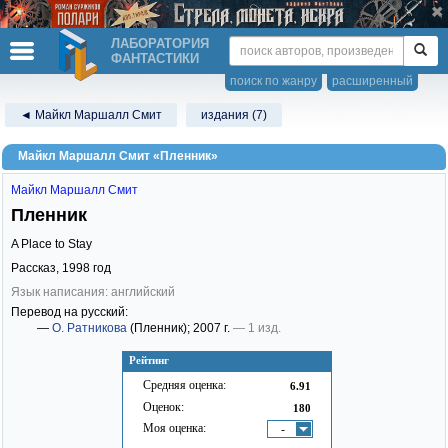
ЛАБОРАТОРИЯ
ФАНТАСТИКИ
поиск по жанру
расширенный
◄ Майкл Маршалл Смит
издания (7)
Майкл Маршалл Смит «Пленник»
Майкл Маршалл Смит
Пленник
A Place to Stay
Рассказ,
1998
год
Язык написания: английский
Перевод на русский:
—
О. Ратникова
(Пленник)
; 2007 г.
— 1 изд.
Рейтинг
Средняя оценка:
6.91
Оценок:
180
Моя оценка:
-