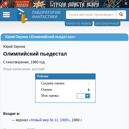
ЛАБОРАТОРИЯ
ФАНТАСТИКИ
поиск по жанру
расширенный
Юрий Окунев «Олимпийский пьедестал»
Юрий Окунев
Олимпийский пьедестал
Стихотворение,
1980
год
Язык написания: русский
Рейтинг
Средняя оценка:
-
Оценок:
0
Моя оценка:
-
Входит в:
— журнал
«Новый мир № 11, 1980»
, 1980 г.