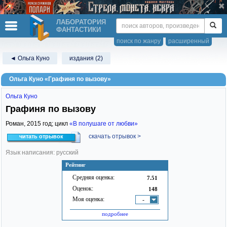
ЛАБОРАТОРИЯ
ФАНТАСТИКИ
поиск по жанру
расширенный
◄ Ольга Куно
издания (2)
Ольга Куно «Графиня по вызову»
Ольга Куно
Графиня по вызову
Роман,
2015
год; цикл
«В полушаге от любви»
скачать отрывок >
читать отрывок
Язык написания: русский
Рейтинг
Средняя оценка:
7.51
Оценок:
148
Моя оценка:
-
подробнее