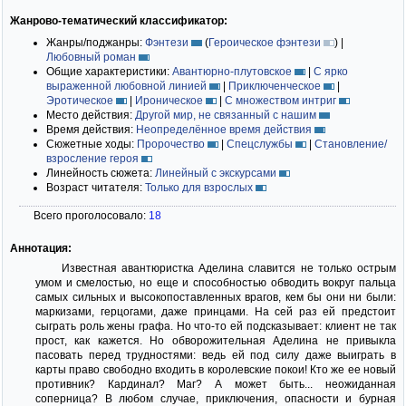
Жанрово-тематический классификатор:
Жанры/поджанры:
Фэнтези
(
Героическое фэнтези
)
|
Любовный роман
Общие характеристики:
Авантюрно-плутовское
|
С ярко
выраженной любовной линией
|
Приключенческое
|
Эротическое
|
Ироническое
|
С множеством интриг
Место действия:
Другой мир, не связанный с нашим
Время действия:
Неопределённое время действия
Сюжетные ходы:
Пророчество
|
Спецслужбы
|
Становление/
взросление героя
Линейность сюжета:
Линейный с экскурсами
Возраст читателя:
Только для взрослых
Всего проголосовало:
18
Аннотация:
Известная авантюристка Аделина славится не только острым
умом и смелостью, но еще и способностью обводить вокруг пальца
самых сильных и высокопоставленных врагов, кем бы они ни были:
маркизами, герцогами, даже принцами. На сей раз ей предстоит
сыграть роль жены графа. Но что-то ей подсказывает: клиент не так
прост, как кажется. Но обворожительная Аделина не привыкла
пасовать перед трудностями: ведь ей под силу даже выиграть в
карты право свободно входить в королевские покои! Кто же ее новый
противник? Кардинал? Маг? А может быть... неожиданная
соперница? В любом случае, приключения, опасности и бурная