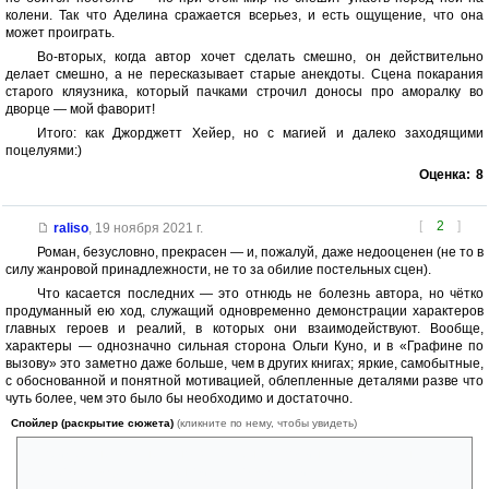
колени. Так что Аделина сражается всерьез, и есть ощущение, что она
может проиграть.
Во-вторых, когда автор хочет сделать смешно, он действительно
делает смешно, а не пересказывает старые анекдоты. Сцена покарания
старого кляузника, который пачками строчил доносы про аморалку во
дворце — мой фаворит!
Итого: как Джорджетт Хейер, но с магией и далеко заходящими
поцелуями:)
Оценка:
8
[
2
]
raliso
,
19 ноября 2021 г.
Роман, безусловно, прекрасен — и, пожалуй, даже недооценен (не то в
силу жанровой принадлежности, не то за обилие постельных сцен).
Что касается последних — это отнюдь не болезнь автора, но чётко
продуманный ею ход, служащий одновременно демонстрации характеров
главных героев и реалий, в которых они взаимодействуют. Вообще,
характеры — однозначно сильная сторона Ольги Куно, и в «Графине по
вызову» это заметно даже больше, чем в других книгах; яркие, самобытные,
с обоснованной и понятной мотивацией, облепленные деталями разве что
чуть более, чем это было бы необходимо и достаточно.
Спойлер (раскрытие сюжета)
(кликните по нему, чтобы увидеть)
Например, не вполне ясно, зачем было упоминать, что Арман
переболел в детстве свинкой, часто ведущей к мужскому бесплодию,
если он потом шустро и без проблем заделал жене ребенка.