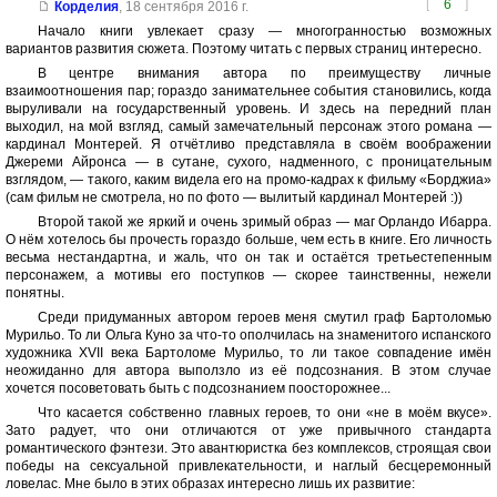
[
6
]
Корделия
,
18 сентября 2016 г.
Начало книги увлекает сразу — многогранностью возможных
вариантов развития сюжета. Поэтому читать с первых страниц интересно.
В центре внимания автора по преимуществу личные
взаимоотношения пар; гораздо занимательнее события становились, когда
выруливали на государственный уровень. И здесь на передний план
выходил, на мой взгляд, самый замечательный персонаж этого романа —
кардинал Монтерей. Я отчётливо представляла в своём воображении
Джереми Айронса — в сутане, сухого, надменного, с проницательным
взглядом, — такого, каким видела его на промо-кадрах к фильму «Борджиа»
(сам фильм не смотрела, но по фото — вылитый кардинал Монтерей :))
Второй такой же яркий и очень зримый образ — маг Орландо Ибарра.
О нём хотелось бы прочесть гораздо больше, чем есть в книге. Его личность
весьма нестандартна, и жаль, что он так и остаётся третьестепенным
персонажем, а мотивы его поступков — скорее таинственны, нежели
понятны.
Среди придуманных автором героев меня смутил граф Бартоломью
Мурильо. То ли Ольга Куно за что-то ополчилась на знаменитого испанского
художника XVII века Бартоломе Мурильо, то ли такое совпадение имён
неожиданно для автора выползло из её подсознания. В этом случае
хочется посоветовать быть с подсознанием поосторожнее...
Что касается собственно главных героев, то они «не в моём вкусе».
Зато радует, что они отличаются от уже привычного стандарта
романтического фэнтези. Это авантюристка без комплексов, строящая свои
победы на сексуальной привлекательности, и наглый бесцеремонный
ловелас. Мне было в этих образах интересно лишь их развитие: