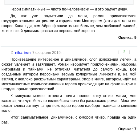
Герои симпатичные — чисто по-человечески — и это радует душу.
Да, как уже подметили до меня, роман привлекателен
государственными интригами и кардиналом Монтереем (хотя для меня он
скорее Капальди, чем Айронс) значительно больше, чем любовной линией,
хотя и в ней динамика развития персонажей хороша.
Оценка:
9
[
2
]
nika-iren
,
7 февраля 2019 г.
Произведение интересное и динамичное, слог изложения легкий, а
сюжет увлекает и затягивает. Роман изобилует приключениями, юмором,
интригами и тайнами, не отпуская читателя до самого конца. Все
созданные автором персонажи весьма колоритные личности и, на мой
взгляд, с неплохо раскрытыми характерами. Упор в книге, автором, идёт на
межличностные взаимоотношения героев происходящих на фоне интриг и
неординарных происшествий.
К минусам можно отнести почти полное отсутствие магии, мне
кажется, что чуть больше волшебства ярче бы раскрасило роман. Местами
сюжет слегка затянут, а про некоторых героев наоборот написано слишком
мало.
Итог: занимательное, динамичное, с юмором чтиво, правда на один
раз.
Оценка:
7