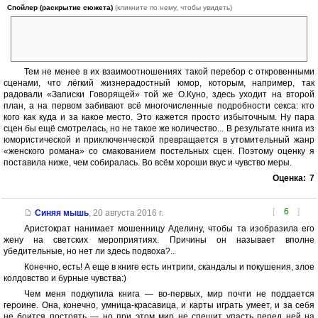
Спойлер (раскрытие сюжета)
(кликните по нему, чтобы увидеть)
пробуждение в авантюристке искренней заботы о ближних, не
оплаченной золотом, а в любителе эротических развлечений —
сильного настоящего чувства.
Тем не менее в их взаимоотношениях такой перебор с откровенными
сценами, что лёгкий жизнерадостный юмор, которым, например, так
радовали «Записки Говорящей» той же О.Куно, здесь уходит на второй
план, а на первом забивают всё многочисленные подробности секса: кто
кого как куда и за какое место. Это кажется просто избыточным. Ну пара
сцен бы ещё смотрелась, но не такое же количество... В результате книга из
юмористической и приключенческой превращается в утомительный жанр
«женского романа» со смакованием постельных сцен. Поэтому оценку я
поставила ниже, чем собиралась. Во всём хороши вкус и чувство меры.
Оценка:
7
[
6
]
Синяя мышь
,
20 августа 2016 г.
Аристократ нанимает мошенницу Аделину, чтобы та изобразила его
жену на светских мероприятиях. Причины он называет вполне
убедительные, но нет ли здесь подвоха?..
Конечно, есть! А еще в книге есть интриги, скандалы и покушения, злое
колдовство и бурные чувства:)
Чем меня подкупила книга — во-первых, мир почти не поддается
героине. Она, конечно, умница-красавица, и карты играть умеет, и за себя
не боится постоять — но при этом мир не спешит упасть перед ней на