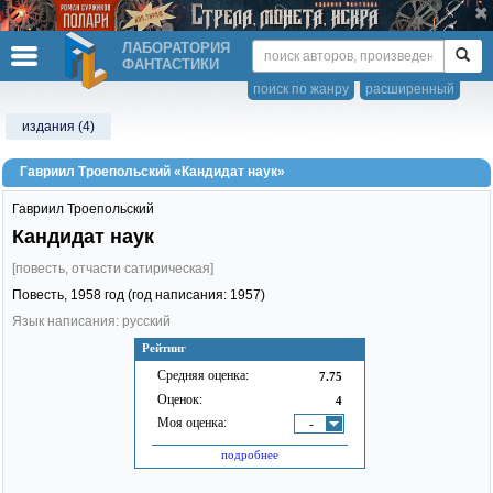
ЛАБОРАТОРИЯ
ФАНТАСТИКИ
поиск по жанру
расширенный
издания (4)
Гавриил Троепольский «Кандидат наук»
Гавриил Троепольский
Кандидат наук
[повесть, отчасти сатирическая]
Повесть,
1958
год (год написания: 1957)
Язык написания: русский
Рейтинг
Средняя оценка:
7.75
Оценок:
4
Моя оценка:
-
подробнее