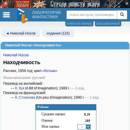
ЛАБОРАТОРИЯ
ФАНТАСТИКИ
поиск по жанру
расширенный
◄ Николай Носов
издания (116)
Николай Носов «Находчивость»
Николай Носов
Находчивость
Рассказ,
1956
год; цикл
«Котька»
Язык написания: русский
Перевод на английский:
—
К. Кук
(A Bit of Imagination)
; 1989 г.
— 1 изд.
Перевод на французский:
—
К. Стоянова
(Un peu d'imagination)
; 1990 г.
— 1 изд.
Рейтинг
Средняя оценка:
8.26
Оценок:
289
Моя оценка:
-