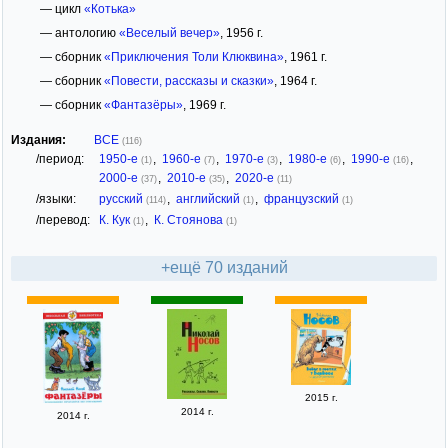
— цикл
«Котька»
— антологию
«Веселый вечер»
, 1956 г.
— сборник
«Приключения Толи Клюквина»
, 1961 г.
— сборник
«Повести, рассказы и сказки»
, 1964 г.
— сборник
«Фантазёры»
, 1969 г.
Издания:
ВСЕ
(116)
/период:
1950-е
,
1960-е
,
1970-е
,
1980-е
,
1990-е
,
(1)
(7)
(3)
(6)
(16)
2000-е
,
2010-е
,
2020-е
(37)
(35)
(11)
/языки:
русский
,
английский
,
французский
(114)
(1)
(1)
/перевод:
К. Кук
,
К. Стоянова
(1)
(1)
+ещё 70 изданий
2015 г.
2014 г.
2014 г.