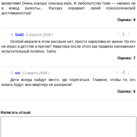
кроватями! Очень хорошо описана игра. И любопытство тоже — «можно ли
в комод залезть»... Рассказ поражает своей психологической
достоверностью!
Оценка:
9
[
1
]
SwiD
,
3 апреля 2008 г.
Особой морали в этом рассказе нет, просто зарисовка из жизни. Ну кто
не играл в детстве в прятки? Квартира после этого как правило напоминает
испытательный полигон. :haha:
Оценка:
7
[
-2
]
viv
,
13 марта 2008 г.
Дети всегда найдут место, где спрятаться. Главное, чтобы те, кто
искать будут, всю квартиру не разорили!
Оценка:
6
Написать отзыв: