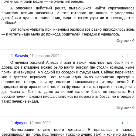
прятки мы играли редко — не очень интересно.
А описания действий ребят, пытающихся найти спрятавшегося
приятеля весьма жизненны. И тот, которого не нашли, с упорством,
достойным лучшего применения, сидит в своем укрытии и наслаждается
победой.
Вот только убирать причинённый разгром всё равно приходилось всем
— и успеть надо было до прихода родителей. Нередко и удавалось.
Оценка:
9
[
3
]
Sawwin
,
11 февраля 2009 г.
Отличный рассказ! А ведь я жил в такой квартире, где были печи,
дрова, где в кладовке можно было найти рогожу, где стояли комоды, ныне
почти исчезнувшие. А у одной из соседок и сундук был. Сейчас перечитал,
как в детство вернулся. Вот только одно было непонятно прежде и
непонятно теперь: почему валенки выволакивают из-под печки? В
городских квартирах печи стояли на фундаменте и, как правило выходили в
две комнаты. Так что, даже за печкой валенки было не спрятать. Вот
русские печки (псковки) иногда ставились на помосте из бруса, но в городе я
таких печек не видал.
Оценка:
9
[
2
]
dydyka
,
13 мая 2009 г.
Иллюстрация к дню моего детства... Я пряталась в пальто,
свесившемся до пола, под периной (ужасно душно там), и конечно же под