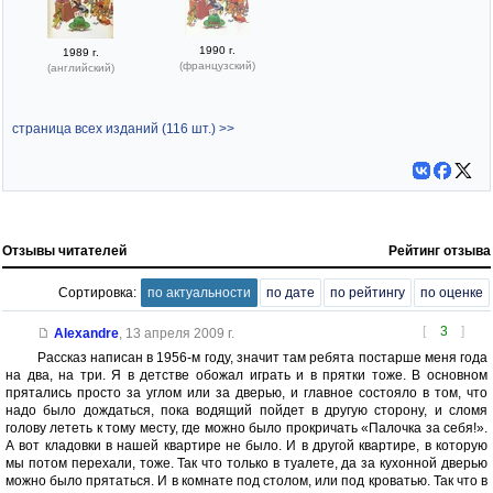
1990 г.
1989 г.
(французский)
(английский)
страница всех изданий (116 шт.) >>
Отзывы читателей
Рейтинг отзыва
Сортировка:
по актуальности
по дате
по рейтингу
по оценке
[
3
]
Alexandre
,
13 апреля 2009 г.
Рассказ написан в 1956-м году, значит там ребята постарше меня года
на два, на три. Я в детстве обожал играть и в прятки тоже. В основном
прятались просто за углом или за дверью, и главное состояло в том, что
надо было дождаться, пока водящий пойдет в другую сторону, и сломя
голову лететь к тому месту, где можно было прокричать «Палочка за себя!».
А вот кладовки в нашей квартире не было. И в другой квартире, в которую
мы потом перехали, тоже. Так что только в туалете, да за кухонной дверью
можно было прятаться. И в комнате под столом, или под кроватью. Так что в