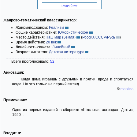
подробнее
Жанрово-тематический классификатор:
Жанры/поджанры:
Реализм
Общие характеристики:
Юмористическое
Место действия:
Наш мир (Земля)
(
Россия/СССР/Русь
)
Время действия:
20 век
Линейность сюжета:
Линейный
Возраст читателя:
Детская литература
Всего проголосовало:
52
Аннотация:
Когда дома играешь с друзьями в прятки, вроде и спрятаться
негде. Но это только на первый взгляд...
©
mastino
Примечание:
Одно из первых изданий в сборнике «Школьная эстрада», Детгиз,
1950 г.
Входит в: