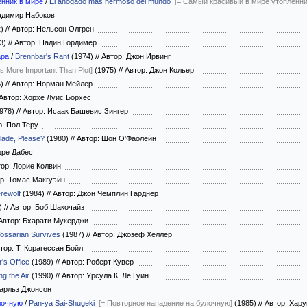
нник в мире
/
El ahogado más hermoso del mundo
[= Самый красивый в мире утопленни
адимир Набоков
2)
//
Автор: Нельсон Олгрен
3)
//
Автор: Надин Гордимер
ара
/
Brennbar's Rant
(1974)
//
Автор: Джон Ирвинг
s More Important Than Plot]
(1975)
//
Автор: Джон Кольер
6)
//
Автор: Норман Мейлер
Автор: Хорхе Луис Борхес
978)
//
Автор: Исаак Башевис Зингер
р: Пол Теру
ade, Please?
(1980)
//
Автор: Шон О'Фаолейн
дре Дабес
ор: Лорие Колвин
р: Томас Макгуэйн
rewolf
(1984)
//
Автор: Джон Чемплин Гарднер
)
//
Автор: Боб Шакочайз
Автор: Бхарати Мукерджи
ossarian Survives
(1987)
//
Автор: Джозеф Хеллер
тор: Т. Корагессан Бойл
r's Office
(1989)
//
Автор: Роберт Кувер
ng the Air
(1990)
//
Автор: Урсула К. Ле Гуин
Чарльз Джонсон
лочную
/
Pan-ya Sai-Shugeki
[= Повторное нападение на булочную]
(1985)
//
Автор: Хар