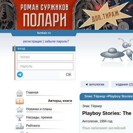
fantlab ru
регистрация
|
забыли пароль?
вход
OK
◄ антологии
издания (2)
Главная
Элис Тёрнер «Playboy Stories: 
Авторы, книги
Элис Тёрнер
Новинки и планы
Playboy Stories: The 
Награды, премии
Антология,
1994
год
Рейтинги
Язык написания: английский