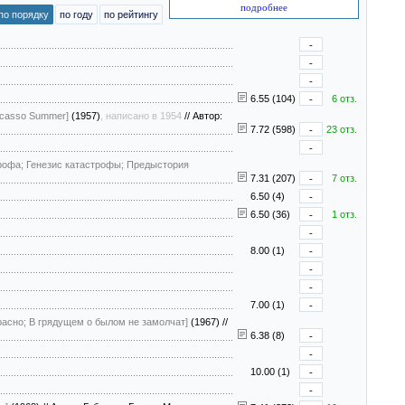
подробнее
по порядку
по году
по рейтингу
-
-
-
6.55 (104)
-
6 отз.
Picasso Summer]
(1957)
, написано в 1954
//
Автор:
7.72 (598)
-
23 отз.
-
строфа; Генезис катастрофы; Предыстория
7.31 (207)
-
7 отз.
6.50 (4)
-
6.50 (36)
-
1 отз.
-
8.00 (1)
-
-
-
7.00 (1)
-
красно; В грядущем о былом не замолчат]
(1967)
//
6.38 (8)
-
-
10.00 (1)
-
-