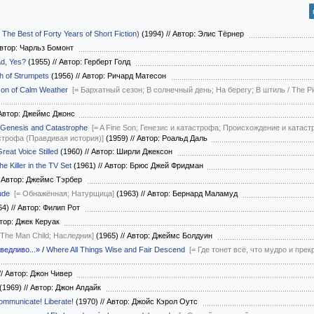
 The Best of Forty Years of Short Fiction)
(1994)
//
Автор: Элис Тёрнер
втор: Чарльз Бомонт
ad, Yes?
(1955)
//
Автор: Герберт Голд
sh of Strumpets
(1956)
//
Автор: Ричард Матесон
son of Calm Weather
[= Бархатный сезон; В солнечный день; На берегу; В штиль / The 
втор: Джеймс Джонс
Genesis and Catastrophe
[= A Fine Son; Генезис и катастрофа; Происхождение и ката
строфа (Правдивая история)]
(1959)
//
Автор: Роальд Даль
reat Voice Stilled
(1960)
//
Автор: Ширли Джексон
he Killer in the TV Set
(1961)
//
Автор: Брюс Джей Фридман
Автор: Джеймс Тэрбер
ude
[= Обнажённая; Натурщица]
(1963)
//
Автор: Бернард Маламуд
64)
//
Автор: Филип Рот
тор: Джек Керуак
 The Man Child; Наследник]
(1965)
//
Автор: Джеймс Болдуин
аведливо...»
/
Where All Things Wise and Fair Descend
[= Где тонет всё, что мудро и пре
//
Автор: Джон Чивер
(1969)
//
Автор: Джон Апдайк
Communicate! Liberate!
(1970)
//
Автор: Джойс Кэрол Оутс