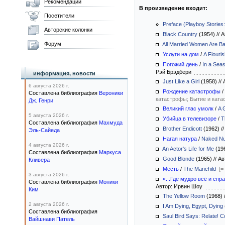
Рекомендации
В произведение входит:
Посетители
Preface (Playboy Stories:
Авторские колонки
Black Country
(1954)
//
А
Форум
All Married Women Are B
Услуги на дом
/
A Flouri
Погожий день
/
In a Sea
Рэй Брэдбери
информация, новости
Just Like a Girl
(1958)
//
А
6 августа 2026 г.
Рождение катастрофы
/
Составлена библиография
Вероники
катастрофы; Бытие и ката
Дж. Генри
Великий глас умолк
/
A G
5 августа 2026 г.
Убийца в телевизоре
/
T
Составлена библиография
Махмуда
Brother Endicott
(1962)
//
Эль-Сайеда
Нагая натура
/
Naked N
4 августа 2026 г.
An Actor's Life for Me
(19
Составлена библиография
Маркуса
Good Blonde
(1965)
//
Ав
Кливера
Месть
/
The Manchild
[=
3 августа 2026 г.
«...Где мудро всё и спр
Составлена библиография
Моники
Автор: Ирвин Шоу
Ким
The Yellow Room
(1968)
2 августа 2026 г.
I Am Dying, Egypt, Dying
Составлена библиография
Saul Bird Says: Relate! 
Вайшнави Патель