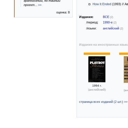
грандиозный, но тайный
How It Ended
(1993)
//
Ав
проект
...
>>
оценка: 8
Издания:
ВСЕ
(2)
/период:
1990-е
(2)
/языки:
английский
(2)
Издания на иностранных язык
1994 г.
(английский)
(ан
страница всех изданий (2 шт.) >>