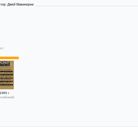
тор: Джей Макинерни
ах:
1995 г.
глийский)