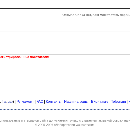
Отзывов пока нет, ваш может стать первы
регистрированные посетители!
,
fra
,
укр
) |
Регламент
|
FAQ
|
Контакты
|
Наши награды
|
ВКонтакте
|
Telegram
|
спользование материалов сайта допускается только с указанием активной ссылки на и
© 2005-2026
«Лаборатория Фантастики»
.