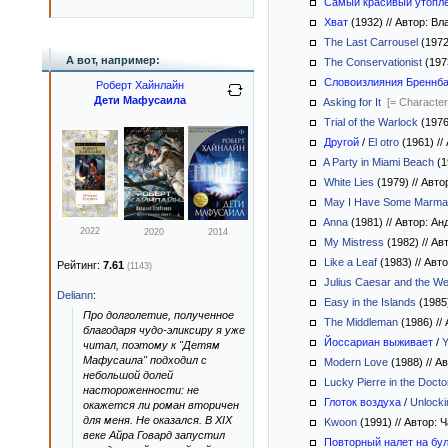
Самый красивый утопле
Хват
(1932)
//
Автор: Вл
The Last Carrousel
(197
А вот, например:
The Conservationist
(197
Словоизлияния Бреннб
Роберт Хайнлайн
Дети Мафусаила
Asking for It
[= Character
Trial of the Warlock
(197
Другой
/
El otro
(1961)
//
A Party in Miami Beach
(1
White Lies
(1979)
//
Авто
May I Have Some Marmal
Anna
(1981)
//
Автор: Ан
2022
2020
2014
My Mistress
(1982)
//
Авт
Like a Leaf
(1983)
//
Авто
Рейтинг:
7.61
(1143)
Julius Caesar and the We
Deliann
:
Easy in the Islands
(1985
Про долголетие, полученное
The Middleman
(1986)
//
благодаря чудо-эликсиру я уже
Йоссариан выживает
/
Y
читал, поэтому к "Детям
Мафусаила" подходил с
Modern Love
(1988)
//
Ав
небольшой долей
Lucky Pierre in the Docto
настороженности: не
Глоток воздуха
/
Unlocki
окажется ли роман вторичен
для меня. Не оказался. В XIX
Kwoon
(1991)
//
Автор: 
веке Айра Говард запустил
Повторный налет на бу