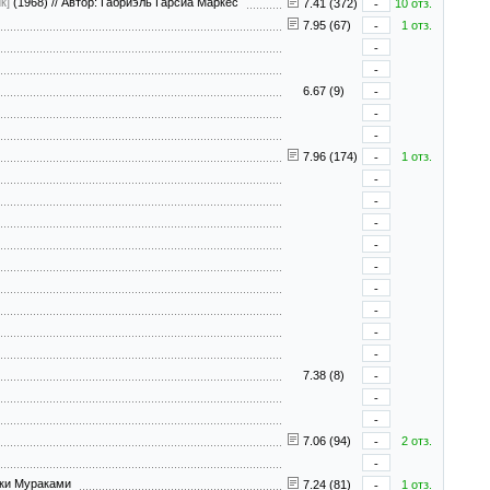
к]
(1968)
//
Автор: Габриэль Гарсиа Маркес
7.41 (372)
-
10 отз.
7.95 (67)
-
1 отз.
-
-
6.67 (9)
-
-
-
7.96 (174)
-
1 отз.
-
-
-
-
-
-
-
-
-
7.38 (8)
-
-
-
7.06 (94)
-
2 отз.
-
уки Мураками
7.24 (81)
-
1 отз.