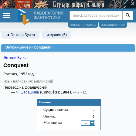
ЛАБОРАТОРИЯ
ФАНТАСТИКИ
поиск по жанру
расширенный
◄ Энтони Бучер
издания (6)
Энтони Бучер «Conquest»
Энтони Бучер
Conquest
Рассказ,
1953
год
Язык написания: английский
Перевод на французский:
—
Ф. Штрашинц
(Conquête)
; 1984 г.
— 2 изд.
Рейтинг
Средняя оценка:
-
Оценок:
0
Моя оценка:
-