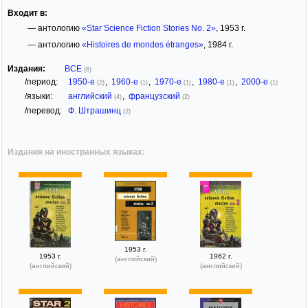
Входит в:
— антологию
«Star Science Fiction Stories No. 2»
, 1953 г.
— антологию
«Histoires de mondes étranges»
, 1984 г.
Издания:
ВСЕ
(6)
/период:
1950-е
,
1960-е
,
1970-е
,
1980-е
,
2000-е
(2)
(1)
(1)
(1)
(1)
/языки:
английский
,
французский
(4)
(2)
/перевод:
Ф. Штрашинц
(2)
Издания на иностранных языках:
1953 г.
1953 г.
1962 г.
(английский)
(английский)
(английский)