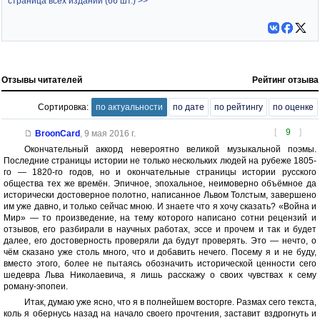
страница всех изданий (66 шт.) >>
Отзывы читателей
Рейтинг отзыва
Сортировка:
по актуальности
по дате
по рейтингу
по оценке
[
9
]
BroonCard
,
9 мая 2016 г.
Окончательный аккорд невероятно великой музыкальной поэмы.
Последние страницы истории не только нескольких людей на рубеже 1805-
го — 1820-го годов, но и окончательные страницы истории русского
общества тех же времён. Эпичное, эпохальное, неимоверно объёмное да
исторически достоверное полотно, написанное Львом Толстым, завершено
им уже давно, и только сейчас мною. И знаете что я хочу сказать? «Война и
Мир» — то произведение, на тему которого написано сотни рецензий и
отзывов, его разбирали в научных работах, эссе и прочем и так и будет
далее, его достоверность проверяли да будут проверять. Это — нечто, о
чём сказано уже столь много, что и добавить нечего. Посему я и не буду,
вместо этого, более не пытаясь обозначить исторической ценности сего
шедевра Льва Николаевича, я лишь расскажу о своих чувствах к сему
роману-эпопеи.
Итак, думаю уже ясно, что я в полнейшем восторге. Размах сего текста,
коль я обернусь назад на начало своего прочтения, заставит вздрогнуть и