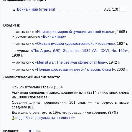
Война и мир (отрывки)
8.31 (13)
-
Входит в:
— антологию
«Из истории мировой гуманистической мысли»
, 1995 г.
> роман-эпопею
«Война и мир»
— антологию
«Охота в русской художественной литературе»
, 1927 г.
— журнал
«The Argosy (UK), September 1939 (Vol. XXVI, No. 160)»
,
1939 г.
— антологию
«Men at war: The best war stories of all time»
, 1942 г.
— антологию
«Полная хрестоматия для 5-7 классов. Книга I»
, 2003 г.
Лингвистический анализ текста:
Приблизительно страниц: 354
Активный словарный запас: крайне низкий (2214 уникальных слова
на 10000 слов текста)
Средняя длина предложения: 101 знак — на редкость выше
среднего (81)!
Доля диалогов в тексте: 19%, что гораздо ниже среднего (37%)
подробные результаты анализа >>
Издания:
ВСЕ
(66)