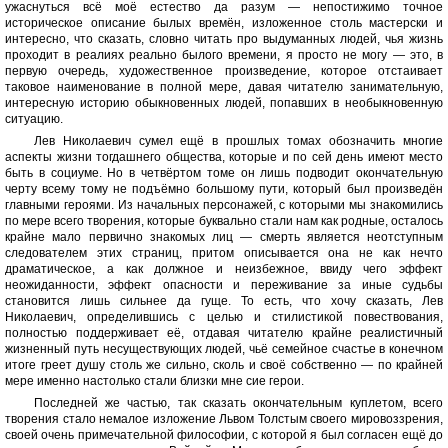
ужаснуться всё моё естество да разум — непостижимо точное
историческое описание былых времён, изложенное столь мастерски и
интересно, что сказать, словно читать про выдуманных людей, чья жизнь
проходит в реалиях реально былого времени, я просто не могу — это, в
первую очередь, художественное произведение, которое отстаивает
таковое наименование в полной мере, давая читателю занимательную,
интересную историю обыкновенных людей, попавших в необыкновенную
ситуацию.
Лев Николаевич сумел ещё в прошлых томах обозначить многие
аспекты жизни тогдашнего общества, которые и по сей день имеют место
быть в социуме. Но в четвёртом томе он лишь подводит окончательную
черту всему тому не подъёмно большому пути, который был произведён
главными героями. Из начальных персонажей, с которыми мы знакомились
по мере всего творения, которые буквально стали нам как родные, осталось
крайне мало первично знакомых лиц — смерть является неотступным
следователем этих страниц, притом описывается она не как нечто
драматическое, а как должное и неизбежное, ввиду чего эффект
неожиданности, эффект опасности и переживание за иные судьбы
становится лишь сильнее да гуще. То есть, что хочу сказать, Лев
Николаевич, определившись с целью и стилистикой повествования,
полностью поддерживает её, отдавая читателю крайне реалистичный
жизненный путь несуществующих людей, чьё семейное счастье в конечном
итоге греет душу столь же сильно, сколь и своё собственно — по крайней
мере именно настолько стали близки мне сие герои.
Последней же частью, так сказать окончательным куплетом, всего
творения стало немалое изложение Львом Толстым своего мировоззрения,
своей очень примечательной философии, с которой я был согласен ещё до