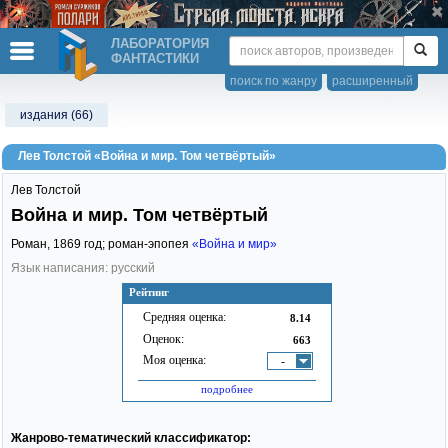
ЛАБОРАТОРИЯ
ФАНТАСТИКИ
поиск по жанру
расширенный
издания (66)
Лев Толстой «Война и мир. Том четвёртый»
Лев Толстой
Война и мир. Том четвёртый
Роман,
1869
год; роман-эпопея
«Война и мир»
Язык написания: русский
Рейтинг
Средняя оценка:
8.14
Оценок:
663
Моя оценка:
-
подробнее
Жанрово-тематический классификатор: