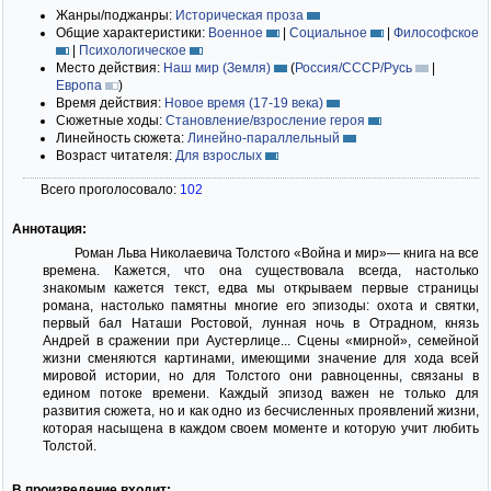
Жанры/поджанры:
Историческая проза
Общие характеристики:
Военное
|
Социальное
|
Философское
|
Психологическое
Место действия:
Наш мир (Земля)
(
Россия/СССР/Русь
|
Европа
)
Время действия:
Новое время (17-19 века)
Сюжетные ходы:
Становление/взросление героя
Линейность сюжета:
Линейно-параллельный
Возраст читателя:
Для взрослых
Всего проголосовало:
102
Аннотация:
Роман Льва Николаевича Толстого «Война и мир»— книга на все
времена. Кажется, что она существовала всегда, настолько
знакомым кажется текст, едва мы открываем первые страницы
романа, настолько памятны многие его эпизоды: охота и святки,
первый бал Наташи Ростовой, лунная ночь в Отрадном, князь
Андрей в сражении при Аустерлице... Сцены «мирной», семейной
жизни сменяются картинами, имеющими значение для хода всей
мировой истории, но для Толстого они равноценны, связаны в
едином потоке времени. Каждый эпизод важен не только для
развития сюжета, но и как одно из бесчисленных проявлений жизни,
которая насыщена в каждом своем моменте и которую учит любить
Толстой.
В произведение входит: