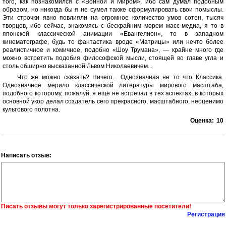
того, как познакомился с «Войной и Миром», ибо сам думал подобным
образом, но никогда бы я не сумел также сформулировать свои помыслы.
Эти строчки явно повлияли на огромное количество умов сотен, тысяч
творцов, ибо сейчас, знакомясь с бескрайним морем масс-медиа, я то в
японской классической анимации «Евангелион», то в западном
кинематографе, будь то фантастика вроде «Матрицы» или нечто более
реалистичное и комичное, подобно «Шоу Трумана», — крайне много где
можно встретить подобия философской мысли, стоящей во главе угла и
столь обширно высказанной Львом Николаевичем...
Что же можно сказать? Ничего... Однозначная не то что Классика.
Однозначное мерило классической литературы мирового масштаба,
подобного которому, пожалуй, я ещё не встречал в тех аспектах, в которых
основной укор делал создатель сего прекрасного, масштабного, неоценимо
культового полотна.
Оценка:
10
Написать отзыв:
Писать отзывы могут только зарегистрированные посетители!
Регистрация