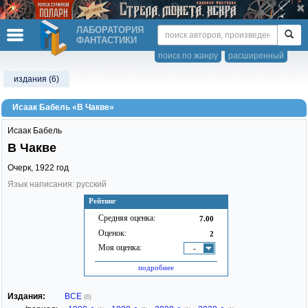
ЛАБОРАТОРИЯ
ФАНТАСТИКИ
поиск по жанру
расширенный
издания (6)
Исаак Бабель «В Чакве»
Исаак Бабель
В Чакве
Очерк,
1922
год
Язык написания: русский
Рейтинг
Средняя оценка:
7.00
Оценок:
2
Моя оценка:
-
подробнее
Издания:
ВСЕ
(6)