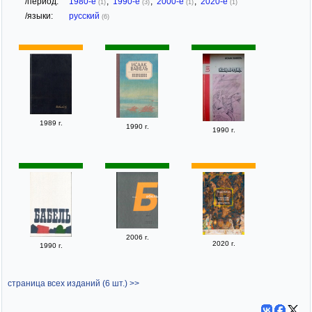
/период:
1980-е
,
1990-е
,
2000-е
,
2020-е
(1)
(3)
(1)
(1)
/языки:
русский
(6)
1989 г.
1990 г.
1990 г.
2006 г.
2020 г.
1990 г.
страница всех изданий (6 шт.) >>