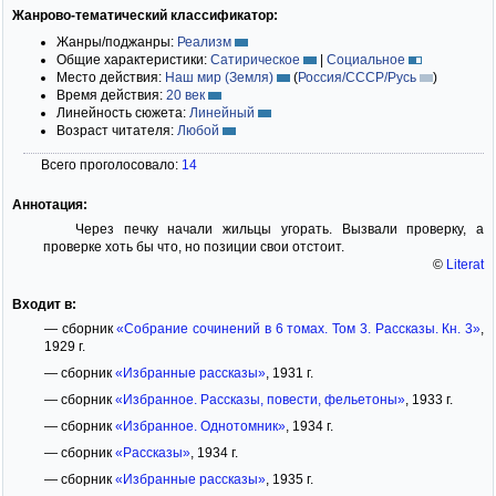
Жанрово-тематический классификатор:
Жанры/поджанры:
Реализм
Общие характеристики:
Сатирическое
|
Социальное
Место действия:
Наш мир (Земля)
(
Россия/СССР/Русь
)
Время действия:
20 век
Линейность сюжета:
Линейный
Возраст читателя:
Любой
Всего проголосовало:
14
Аннотация:
Через печку начали жильцы угорать. Вызвали проверку, а
проверке хоть бы что, но позиции свои отстоит.
©
Literat
Входит в:
— сборник
«Собрание сочинений в 6 томах. Том 3. Рассказы. Кн. 3»
,
1929 г.
— сборник
«Избранные рассказы»
, 1931 г.
— сборник
«Избранное. Рассказы, повести, фельетоны»
, 1933 г.
— сборник
«Избранное. Однотомник»
, 1934 г.
— сборник
«Рассказы»
, 1934 г.
— сборник
«Избранные рассказы»
, 1935 г.