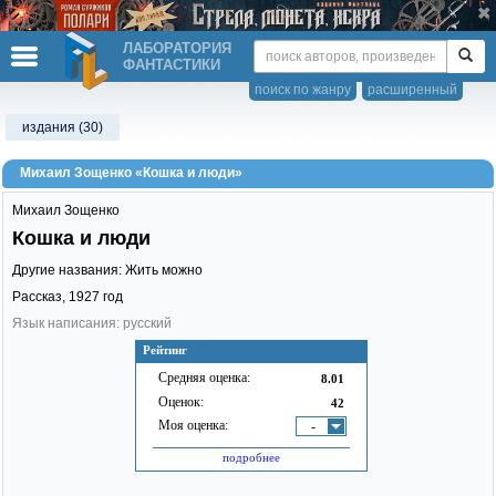
ЛАБОРАТОРИЯ
ФАНТАСТИКИ
поиск по жанру
расширенный
издания (30)
Михаил Зощенко «Кошка и люди»
Михаил Зощенко
Кошка и люди
Другие названия: Жить можно
Рассказ,
1927
год
Язык написания: русский
Рейтинг
Средняя оценка:
8.01
Оценок:
42
Моя оценка:
-
подробнее