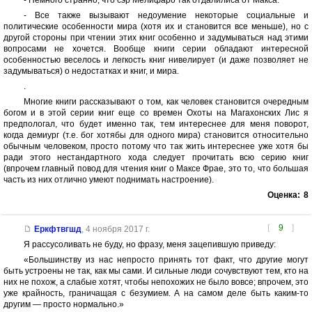
- Все также вызывают недоумение некоторые социальные и
политические особенности мира (хотя их и становится все меньше), но с
другой стороны при чтении этих книг особенно и задумываться над этими
вопросами не хочется. Вообще книги серии обладают интересной
особенностью веселось и легкость книг нивелирует (и даже позволяет не
задумываться) о недостатках и книг, и мира.
.
Многие книги рассказывают о том, как человек становится очередным
богом и в этой серии книг еще со времен Охоты на Магахонских Лис я
предпологал, что будет именно так, тем интереснее для меня поворот,
когда демиург (т.е. бог хотябы для одного мира) становится относительно
обычным человеком, просто потому что так жить интереснее уже хотя бы
ради этого нестандартного хода следует прочитать всю серию книг
(впрочем главный повод для чтения книг о Максе Фрае, это то, что большая
часть из них отлично умеют поднимать настроение).
Оценка:
8
[
9
]
Еркфтвгшд
,
4 ноября 2017 г.
Я рассусоливать не буду, но фразу, меня зацепившую приведу:
«Большинству из нас непросто принять тот факт, что другие могут
быть устроены не так, как мы сами. И сильные люди сочувствуют тем, кто на
них не похож, а слабые хотят, чтобы непохожих не было вовсе; впрочем, это
уже крайность, граничащая с безумием. А на самом деле быть каким-то
другим — просто нормально.»