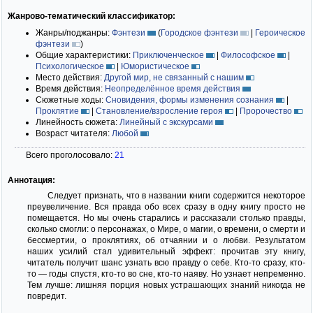
Жанрово-тематический классификатор:
Жанры/поджанры:
Фэнтези
(
Городское фэнтези
|
Героическое
фэнтези
)
Общие характеристики:
Приключенческое
|
Философское
|
Психологическое
|
Юмористическое
Место действия:
Другой мир, не связанный с нашим
Время действия:
Неопределённое время действия
Сюжетные ходы:
Сновидения, формы изменения сознания
|
Проклятие
|
Становление/взросление героя
|
Пророчество
Линейность сюжета:
Линейный с экскурсами
Возраст читателя:
Любой
Всего проголосовало:
21
Аннотация:
Следует признать, что в названии книги содержится некоторое
преувеличение. Вся правда обо всех сразу в одну книгу просто не
помещается. Но мы очень старались и рассказали столько правды,
сколько смогли: о персонажах, о Мире, о магии, о времени, о смерти и
бессмертии, о проклятиях, об отчаянии и о любви. Результатом
наших усилий стал удивительный эффект: прочитав эту книгу,
читатель получит шанс узнать всю правду о себе. Кто-то сразу, кто-
то — годы спустя, кто-то во сне, кто-то наяву. Но узнает непременно.
Тем лучше: лишняя порция новых устрашающих знаний никогда не
повредит.