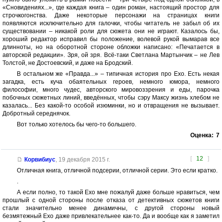
«Сновидениях...», где каждая книга – один роман, настоящий простор для
строчкогонства. Даже некоторые персонажи на страницах книги
появляются исключительно для галочки, чтобы читатель не забыл об их
существовании – никакой роли для сюжета они не играют. Казалось бы,
хороший редактор исправил бы положение, волевой рукой вымарав все
длинноты, но на оборотной стороне обложки написано: «Печатается в
авторской редакции». Зря, ой зря. Всё-таки Светлана Мартынчик – не Лев
Толстой, не Достоевский, и даже на Бродский.
В остальном же «Правда...» – типичная история про Ехо. Есть некая
загадка, есть куча обаятельных героев, немного юмора, немного
философии, много чудес, авторского мировоззрения и еды, парочка
побочных сюжетных линий, введённых, чтобы сэру Максу жизнь хлебом не
казалась... Без какой-то особой изюминки, но и отвращения не вызывает.
Добротный середнячок.
Вот только хотелось бы чего-то большего.
Оценка:
7
[
12
]
Корвибиус
,
19 декабря 2015 г.
Отличная книга, отличной подсерии, отличной серии. Это если кратко.
.
А если полно, то такой Ехо мне пожалуй даже больше нравиться, чем
прошлый с одной стороны после отказа от детективных сюжетов книги
стали значительно менее динамичны, с другой стороны новый
безмятежный Ехо даже привлекательнее как-то. Да и вообще как я заметил