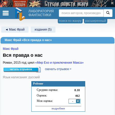
ЛАБОРАТОРИЯ
ФАНТАСТИКИ
поиск по жанру
расширенный
◄ Макс Фрай
издания (5)
Макс Фрай «Вся правда о нас»
Макс Фрай
Вся правда о нас
Роман,
2015
год; цикл
«Мир Ехо и приключения Макса»
скачать отрывок >
читать отрывок
Язык написания: русский
Рейтинг
Средняя оценка:
8.18
Оценок:
462
Моя оценка:
-
подробнее