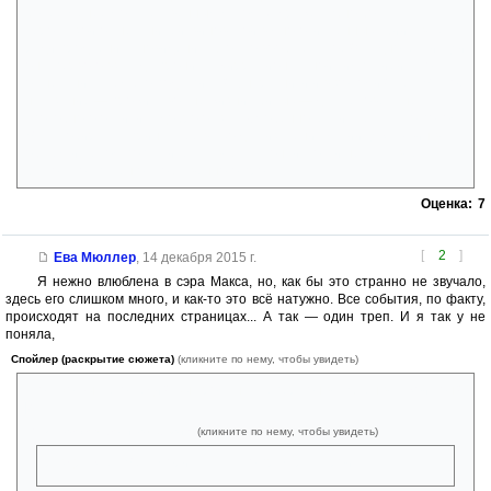
более-менее могущественным магом. И дружелюбно болтать с
сероглазой отшельницей, виноватой в многочисленных убийствах,
ради продления сновидения, это что вообще такое?! Ладно, если к Ди
он с первого взгляда проникся «иррациональной симпатией», то
отшельница чем его подкупила? В наручники и в Холоми? Нет. Мягкое
наказание — прожить во сне жизни убитых — для человека не
способного отличить добро от зла. Особенно, если учесть, что потом
Макс собирался принять её в Ехо для изучения магии. Джуффин в
общем и целом попустительствует, а Лонли-Локли не участвует,
благо, что спасен от собственного проклятья.
Оценка:
7
[
2
]
Ева Мюллер
,
14 декабря 2015 г.
Я нежно влюблена в сэра Макса, но, как бы это странно не звучало,
здесь его слишком много, и как-то это всё натужно. Все события, по факту,
происходят на последних страницах... А так — один треп. И я так у не
поняла,
Спойлер (раскрытие сюжета)
(кликните по нему, чтобы увидеть)
что у Кофы с его леди? Был роман, а теперь он влюблён в чужой сон?
[/
Спойлер (раскрытие сюжета)
(кликните по нему, чтобы увидеть)
раздражает Меламори.... Я как-то прям расстроилась