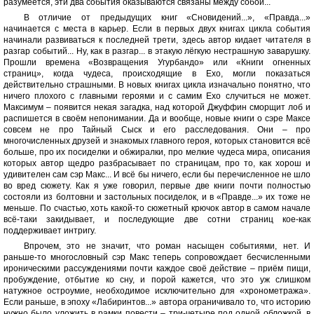
разумеется, эти два события оказываются связаны между собой...
В отличие от предыдущих книг «Сновидений...», «Правда...»
начинается с места в карьер. Если в первых двух книгах цикла события
начинали развиваться к последней трети, здесь автор кидает читателя в
разгар событий... Ну, как в разгар... в этакую лёгкую нестрашную заварушку.
Прошли времена «Возвращения Угурбандо» или «Книги огненных
страниц», когда чудеса, происходящие в Ехо, могли показаться
действительно страшными. В новых книгах цикла изначально понятно, что
ничего плохого с главными героями и с самим Ехо случиться не может.
Максимум – появится некая загадка, над которой Джуффин сморщит лоб и
распишется в своём непонимании. Да и вообще, новые книги о сэре Максе
совсем не про Тайный Сыск и его расследования. Они – про
многочисленных друзей и знакомых главного героя, которых становится всё
больше, про их посиделки и обжиралки, про мелкие чудеса мира, описания
которых автор щедро разбрасывает по страницам, про то, как хорош и
удивителен сам сэр Макс... И всё бы ничего, если бы перечисленное не шло
во вред сюжету. Как я уже говорил, первые две книги почти полностью
состояли из болтовни и застольных посиделок, и в «Правде...» их тоже не
меньше. По счастью, хоть какой-то сюжетный крючок автор в самом начале
всё-таки закидывает, и последующие две сотни страниц кое-как
поддерживает интригу.
Впрочем, это не значит, что роман насыщен событиями, нет. И
раньше-то многословный сэр Макс теперь сопровождает бесчисленными
ироническими рассуждениями почти каждое своё действие – приём пищи,
пробуждение, отбытие ко сну, и порой кажется, что это уж слишком
натужное остроумие, необходимое исключительно для «хронометража».
Если раньше, в эпоху «Лабиринтов...» автора ограничивало то, что историю
нужно было уложить в рамки повести – три-четыре под одной обложкой, в