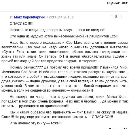
Оценка:
нет
[
8
]
МаксХаронКаргин
,
7 октября 2015 г.
СПАСИБО!!!!!!!
Некоторые вещи надо говорить в слух — пока не поздно!!!!
Это одна из мудрых истин вынесенных мной из лабиринтов Ехо!!!!
Надо было просто подождать и Сэр Макс вернулся в полном своем
великолепии. Ему уже не надо как-то объяснять дотошным читателям
«Суеты Ехо» какие-такие мистические обстоятельства складывали его
жизнь так или иначе. Он теперь ТУТ и значит обстоятельствам, судьбе и
прочей всемогущей братии придется покурить в сторонке....
Почему сейчас???? Да потому что время пришло!!!!! Изменился Мир.
Изменился Сэр Макс. И оба они теперь пытаются распутать клубок того ,
что сотворили с собой и окружающими людьми, правдиво взглянув на друг
друга ,сказать — ладно дружище, у тебя свой взгляд на то как должно быть,
у меня свой. В чем-то прав ты , а в чем -то я.. Давай исправим все . что
можно, а если не сойдемся во мнениях — кинем кости!!!
Не всегда, но чаще , чем с другими авторами, книги Макса Фрая
попадают в мои руки Очень Вовремя. И из них я черпаю .... да можно и так
сказать — руководство по применению!!!
Как и каким образом что применять — Фиг Вам!!!! Не скажу!!!!! Ищите
Сами!!!! Но рад еще раз иметь возможность сказать — СПАСИБО!!!!
И за именно эту книгу — тоже!!!!