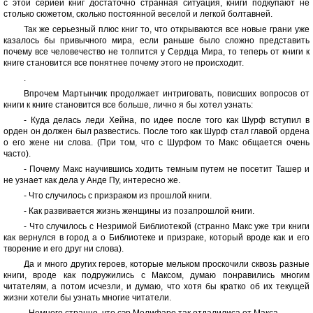
с этой серией книг достаточно странная ситуация, книги подкупают не
столько сюжетом, сколько постоянной веселой и легкой болтавней.
Так же серьезный плюс книг то, что открываются все новые грани уже
казалось бы привычного мира, если раньше было сложно представить
почему все человечество не толпится у Сердца Мира, то теперь от книги к
книге становится все понятнее почему этого не происходит.
.
Впрочем Мартынчик продолжает интриговать, повисших вопросов от
книги к книге становится все больше, лично я бы хотел узнать:
- Куда делась леди Хейна, по идее после того как Шурф вступил в
орден он должен был развестись. После того как Шурф стал главой ордена
о его жене ни слова. (При том, что с Шурфом то Макс общается очень
часто).
- Почему Макс научившись ходить темным путем не посетит Ташер и
не узнает как дела у Анде Пу, интересно же.
- Что случилось с призраком из прошлой книги.
- Как развивается жизнь женщины из позапрошлой книги.
- Что случилось с Незримой Библиотекой (странно Макс уже три книги
как вернулся в город а о Библиотеке и призраке, который вроде как и его
творение и его друг ни слова).
Да и много других героев, которые мельком проскочили сквозь разные
книги, вроде как подружились с Максом, думаю понравились многим
читателям, а потом исчезли, и думаю, что хотя бы кратко об их текущей
жизни хотели бы узнать многие читатели.
- Немного странно, что сэр Мелифаро так отдалилиса от Макса.