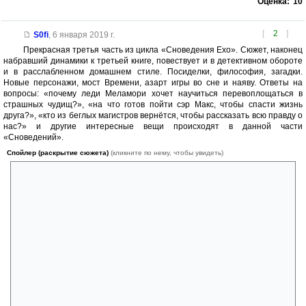
Оценка:
10
[
2
]
S0fi
,
6 января 2019 г.
Прекрасная третья часть из цикла «Сноведения Ехо». Сюжет, наконец
набравший динамики к третьей книге, повествует и в детективном обороте
и в расслабленном домашнем стиле. Посиделки, философия, загадки.
Новые персонажи, мост Времени, азарт игры во сне и наяву. Ответы на
вопросы: «почему леди Меламори хочет научиться перевоплощаться в
страшных чудищ?», «на что готов пойти сэр Макс, чтобы спасти жизнь
друга?», «кто из беглых магистров вернётся, чтобы рассказать всю правду о
нас?» и другие интересные вещи происходят в данной части
«Сноведений».
Спойлер (раскрытие сюжета)
(кликните по нему, чтобы увидеть)
И всё же моя оценка, исходя из финала, будет не столь
восторженная. Новые персонажи Ди, Ларри, Кадди и Ишь конечно
очень милы, но весь сопутствующий этому криминал, ореол не то лжи
этих персонажей, не то просто странности, не говоря уже о том, что
они сновидение дерева... Слов не подобрать, но в целом они гораздо
более подозрительны для меня, чем милы. И оставлять их в
Ехо..кхымм.. Я бы не сочла безопасным. Конечно есть Базилио и
Трикки Лай, которые наваждение и призрак в человеческом обличье,
но они, заметьте, персонажи добрые и понятные изначально. А вот
дерево Дигоран Ари Турбон и его вымышленные друзья, мало ли на
что способно не изученное, с заморской территории с неизученной
магией дерево, управляемое, будучи сновидением живущим наяву,
любым, способным подчинить сновидение свой воле, т.е. любым