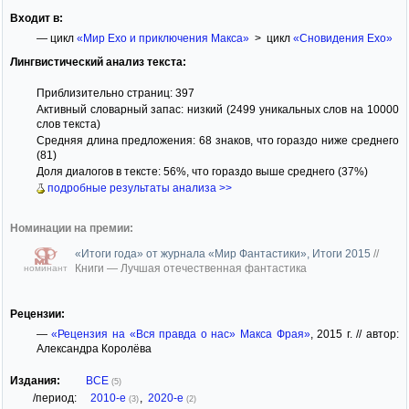
Входит в:
— цикл
«Мир Ехо и приключения Макса»
> цикл
«Сновидения Ехо»
Лингвистический анализ текста:
Приблизительно страниц: 397
Активный словарный запас: низкий (2499 уникальных слов на 10000
слов текста)
Средняя длина предложения: 68 знаков, что гораздо ниже среднего
(81)
Доля диалогов в тексте: 56%, что гораздо выше среднего (37%)
подробные результаты анализа >>
Номинации на премии:
«Итоги года» от журнала «Мир Фантастики», Итоги 2015
//
Книги — Лучшая отечественная фантастика
номинант
Рецензии:
—
«Рецензия на «Вся правда о нас» Макса Фрая»
, 2015 г. // автор:
Александра Королёва
Издания:
ВСЕ
(5)
/период:
2010-е
,
2020-е
(3)
(2)