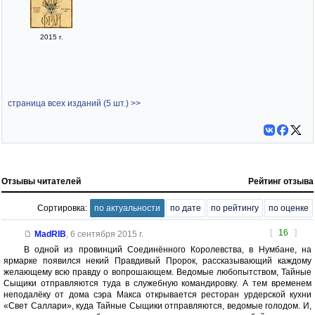
2015 г.
страница всех изданий (5 шт.) >>
Отзывы читателей
Рейтинг отзыва
Сортировка:
по актуальности
по дате
по рейтингу
по оценке
[
16
]
MadRIB
,
6 сентября 2015 г.
В одной из провинций Соединённого Королевства, в Нумбане, на
ярмарке появился некий Правдивый Пророк, рассказывающий каждому
желающему всю правду о вопрошающем. Ведомые любопытством, Тайные
Сыщики отправляются туда в служебную командировку. А тем временем
неподалёку от дома сэра Макса открывается ресторан урдерской кухни
«Свет Саллари», куда Тайные Сыщики отправляются, ведомые голодом. И,