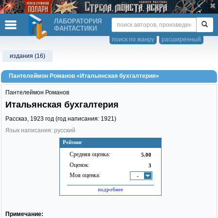
ЛАБОРАТОРИЯ
ФАНТАСТИКИ
поиск по жанру
расширенный
издания (16)
Пантелеймон Романов «Итальянская бухгалтерия»
Пантелеймон Романов
Итальянская бухгалтерия
Рассказ,
1923
год (год написания: 1921)
Язык написания: русский
Рейтинг
Средняя оценка:
5.00
Оценок:
3
Моя оценка:
-
подробнее
Примечание: