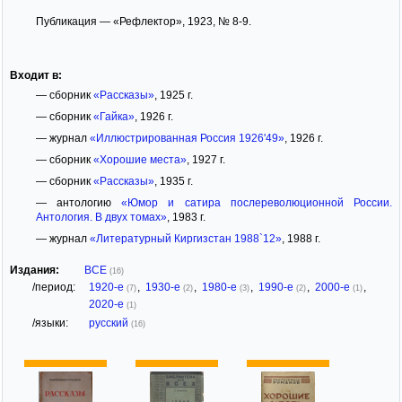
Публикация — «Рефлектор», 1923, № 8-9.
Входит в:
— сборник
«Рассказы»
, 1925 г.
— сборник
«Гайка»
, 1926 г.
— журнал
«Иллюстрированная Россия 1926'49»
, 1926 г.
— сборник
«Хорошие места»
, 1927 г.
— сборник
«Рассказы»
, 1935 г.
— антологию
«Юмор и сатира послереволюционной России.
Антология. В двух томах»
, 1983 г.
— журнал
«Литературный Киргизстан 1988`12»
, 1988 г.
Издания:
ВСЕ
(16)
/период:
1920-е
,
1930-е
,
1980-е
,
1990-е
,
2000-е
,
(7)
(2)
(3)
(2)
(1)
2020-е
(1)
/языки:
русский
(16)