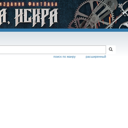
поиск по жанру
расширенный