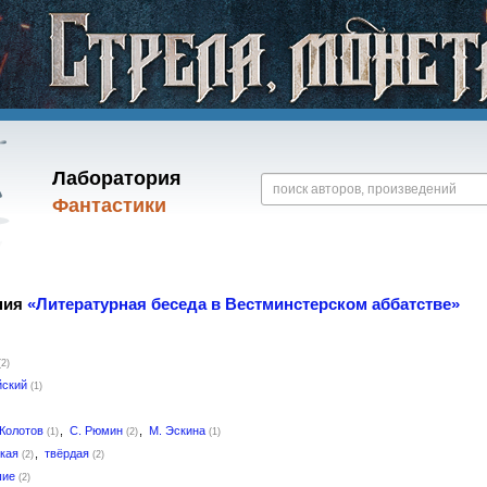
Лаборатория
Фантастики
ния
«Литературная беседа в Вестминстерском аббатстве»
(2)
йский
(1)
 Колотов
,
С. Рюмин
,
М. Эскина
(1)
(2)
(1)
гкая
,
твёрдая
(2)
(2)
шие
(2)