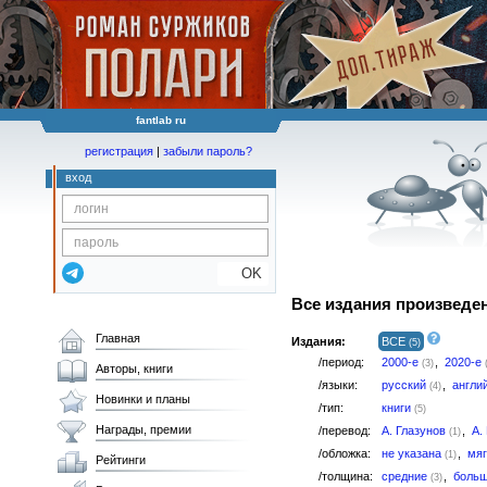
fantlab ru
регистрация
|
забыли пароль?
вход
OK
Все издания произведе
Главная
Издания:
ВСЕ
(5)
/период:
2000-е
,
2020-е
(3)
Авторы, книги
/языки:
русский
,
англи
(4)
Новинки и планы
/тип:
книги
(5)
Награды, премии
/перевод:
А. Глазунов
,
А.
(1)
/обложка:
не указана
,
мя
(1)
Рейтинги
/толщина:
средние
,
боль
(3)