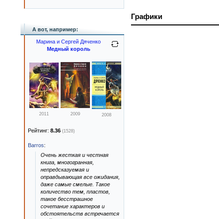
Графики
А вот, например:
Марина и Сергей Дяченко
Медный король
2011
2009
2008
Рейтинг:
8.36
(1528)
Barros
:
Очень жесткая и честная
книга, многогранная,
непредсказуемая и
оправдывающая все ожидания,
даже самые смелые. Такое
количество тем, пластов,
такое бесстрашное
сочетание характеров и
обстоятельств встречается