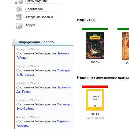
Рекомендации
Посетители
Авторские колонки
Издания
(4):
Форум
информация, новости
9 августа 2026 г.
Составлена библиография
Николая
Гейнце
2000 г.
20
7 августа 2026 г.
Составлена библиография
Оливера
К. Лэнгмида
Издания на иностранных языках
6 августа 2026 г.
Составлена библиография
Вероники
Дж. Генри
5 августа 2026 г.
Составлена библиография
Махмуда
Эль-Сайеда
2004 г.
4 августа 2026 г.
(английский)
Составлена библиография
Маркуса
Кливера