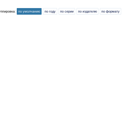
уппировка:
по умолчанию
по году
по серии
по издателю
по формату