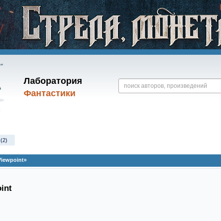
Лаборатория
Фантастики
(2)
iewpoint»
int