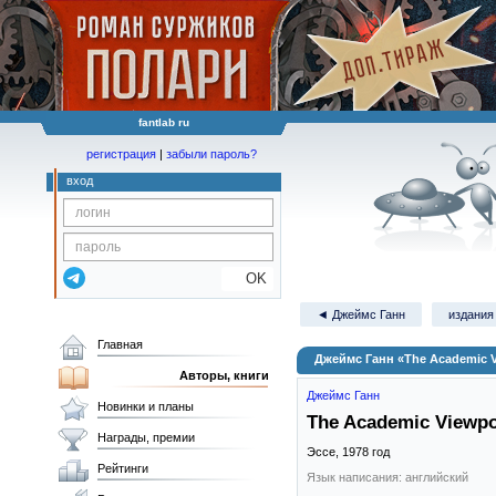
fantlab ru
регистрация
|
забыли пароль?
вход
OK
◄ Джеймс Ганн
издания 
Главная
Джеймс Ганн «The Academic V
Авторы, книги
Джеймс Ганн
Новинки и планы
The Academic Viewpo
Награды, премии
Эссе,
1978
год
Рейтинги
Язык написания: английский