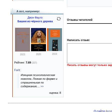
А вот, например:
Джон Фаулз
Отзывы читателей
Башня из чёрного дерева
Написать отзыв:
2019
2020
2023
Рейтинг:
7.69
(327)
Писать отзывы могут только за
Farit
:
Изящная психологическая
новелла. Легкая по форме и
страшненькая по
содержанию.
...
>>
оценка: 8
О сайте
(
eng