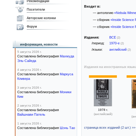
Рекомендации
Входит в:
Посетители
— антологию
«Nebula Winne
Авторские колонки
— сборник
«Inside Science F
Форум
— сборник
«Inside Science F
Издания:
ВСЕ
(2)
/период:
1970-е
(2)
информация, новости
/языки:
английский
(2)
5 августа 2026 г.
Составлена библиография
Махмуда
Эль-Сайеда
Издания на иностранных язык
4 августа 2026 г.
Составлена библиография
Маркуса
Кливера
3 августа 2026 г.
Составлена библиография
Моники
Ким
2 августа 2026 г.
Составлена библиография
1978 г.
(английский)
Вайшнави Патель
(ан
1 августа 2026 г.
страница всех изданий (2 шт.) >>
Составлена библиография
Шэнь Тао