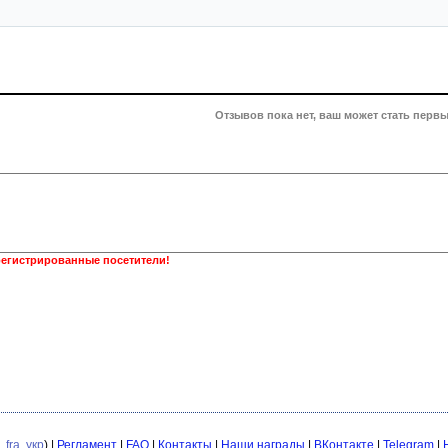
Отзывов пока нет, ваш может стать первы
регистрированные посетители!
,
fra
,
укр
) |
Регламент
|
FAQ
|
Контакты
|
Наши награды
|
ВКонтакте
|
Telegram
|