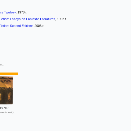
rs Twelve»
, 1978 г.
iction: Essays on Fantastic Literature»
, 1992 г.
iction: Second Edition»
, 2006 г.
ах:
1979 г.
глийский)