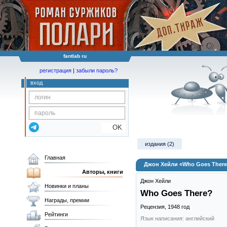
fantlab ru
регистрация
|
забыли пароль?
вход
OK
издания (2)
Главная
Джон Хейли «Who Goes Ther
Авторы, книги
Джон Хейли
Новинки и планы
Who Goes There?
Награды, премии
Рецензия,
1948
год
Рейтинги
Язык написания: английский