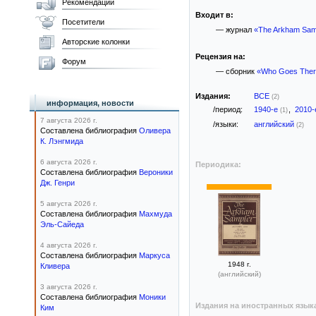
Рекомендации
Входит в:
Посетители
— журнал
«The Arkham Sam
Авторские колонки
Рецензия на:
Форум
— сборник
«Who Goes Ther
Издания:
ВСЕ
(2)
информация, новости
/период:
1940-е
,
2010
(1)
7 августа 2026 г.
/языки:
английский
(2)
Составлена библиография
Оливера
К. Лэнгмида
6 августа 2026 г.
Периодика:
Составлена библиография
Вероники
Дж. Генри
5 августа 2026 г.
Составлена библиография
Махмуда
Эль-Сайеда
4 августа 2026 г.
Составлена библиография
Маркуса
1948 г.
Кливера
(английский)
3 августа 2026 г.
Составлена библиография
Моники
Издания на иностранных язык
Ким