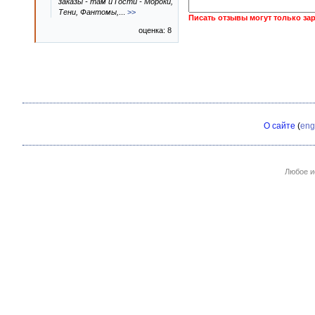
заказы - там и Гости - Мороки,
Тени, Фантомы,
...
>>
Писать отзывы могут только за
оценка: 8
О сайте
(
eng
Любое и