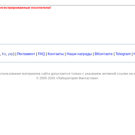
регистрированные посетители!
,
fra
,
укр
) |
Регламент
|
FAQ
|
Контакты
|
Наши награды
|
ВКонтакте
|
Telegram
|
спользование материалов сайта допускается только с указанием активной ссылки на и
© 2005-2026
«Лаборатория Фантастики»
.