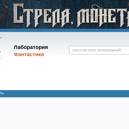
Лаборатория
Фантастики
e?»