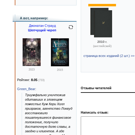
А вот, например:
Джонатан Страуд
Шепчущий череп
2010 г.
(английский)
страница всех изданий (2 шт.) >>
2023
2015
Рейтинг:
8.05
(733)
Отзывы читателей
Green_Bear
:
Триумфально уничтожив
обитавших в зловещем
поместье Кум Кери Холл
призраков, агентство Локвуд
Написать отзыв:
восстановило
пошатнувшееся финансовое
положение, получило
достаточную долю славы, а
заодно и клиентов. А где