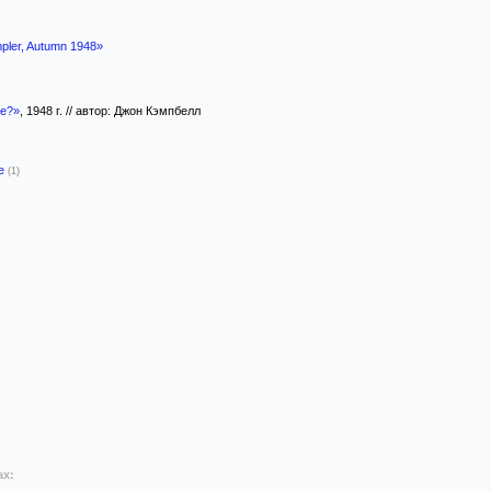
pler, Autumn 1948»
e?»
, 1948 г. // автор: Джон Кэмпбелл
-е
(1)
ах: