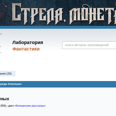
Лаборатория
Фантастики
ания (20)
реди блатных»
тных
1959); цикл
«Колымские рассказы»