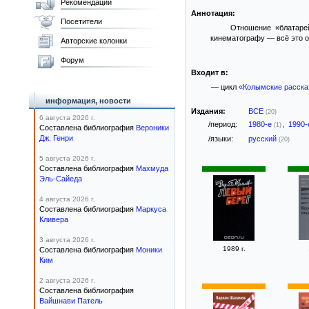
Рекомендации
Аннотация:
Посетители
Отношение «блатаре
кинематографу — всё это 
Авторские колонки
Форум
Входит в:
— цикл
«Колымские расска
информация, новости
Издания:
ВСЕ
(20)
6 августа 2026 г.
/период:
1980-е
,
1990
(1)
Составлена библиография
Вероники
Дж. Генри
/языки:
русский
(20)
5 августа 2026 г.
Составлена библиография
Махмуда
Эль-Сайеда
4 августа 2026 г.
Составлена библиография
Маркуса
Кливера
3 августа 2026 г.
1989 г.
Составлена библиография
Моники
Ким
2 августа 2026 г.
Составлена библиография
Вайшнави Патель