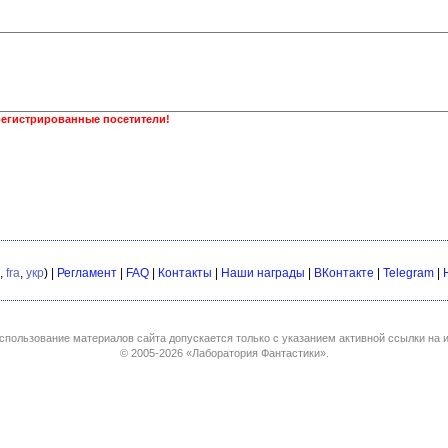
регистрированные посетители!
,
fra
,
укр
) |
Регламент
|
FAQ
|
Контакты
|
Наши награды
|
ВКонтакте
|
Telegram
|
спользование материалов сайта допускается только с указанием активной ссылки на и
© 2005-2026
«Лаборатория Фантастики»
.