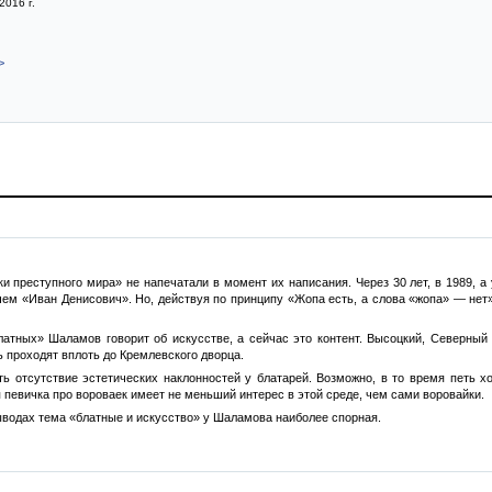
2016 г.
>
и преступного мира» не напечатали в момент их написания. Через 30 лет, в 1989, а 
ем «Иван Денисович». Но, действуя по принципу «Жопа есть, а слова «жопа» — нет»
латных» Шаламов говорит об искусстве, а сейчас это контент. Высоцкий, Северный 
ь проходят вплоть до Кремлевского дворца.
ь отсутствие эстетических наклонностей у блатарей. Возможно, в то время петь хо
 певичка про вороваек имеет не меньший интерес в этой среде, чем сами воровайки.
водах тема «блатные и искусство» у Шаламова наиболее спорная.