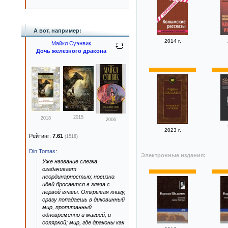
А вот, например:
2014 г.
Майкл Суэнвик
Дочь железного дракона
2015
2018
2006
2023 г.
Рейтинг:
7.61
(1518)
Din Tomas
:
Электронные издания:
Уже название слегка
озадачивает
неординарностью; новизна
идей бросается в глаза с
первой главы. Открывая книгу,
сразу попадаешь в диковинный
мир, пропитанный
одновременно и магией, и
соляркой; мир, где драконы как