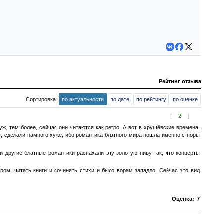
Рейтинг отзыва
Сортировка:
по актуальности
по дате
по рейтингу
по оценке
[
2
]
уж, тем более, сейчас они читаются как ретро. А вот в хрущёвские времена,
, сделали намного хуже, ибо романтика блатного мира пошла именно с поры
и другие блатные романтики распахали эту золотую ниву так, что концерты
ром, читать книги и сочинять стихи и было ворам западло. Сейчас это вид
Оценка:
7