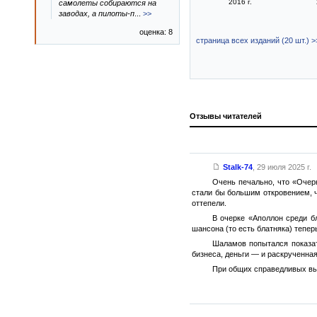
2016 г.
самолеты собираются на
заводах, а пилоты-п
...
>>
оценка: 8
страница всех изданий (20 шт.) >
Отзывы читателей
Stalk-74
,
29 июля 2025 г.
Очень печально, что «Очерк
стали бы большим откровением, ч
оттепели.
В очерке «Аполлон среди б
шансона (то есть блатняка) тепер
Шаламов попытался показат
бизнеса, деньги — и раскрученная
При общих справедливых вы