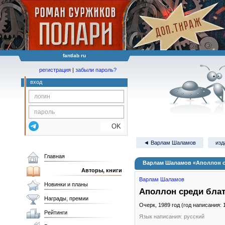
fantlab ru
регистрация
|
забыли пароль?
вход
OK
◄ Варлам Шаламов
изд
Главная
Варлам Шаламов «Аполлон с
Авторы, книги
Варлам Шаламов
Новинки и планы
Аполлон среди бла
Награды, премии
Очерк,
1989
год (год написания: 
Рейтинги
Язык написания: русский