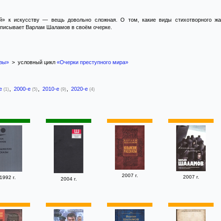
й» к искусству — вещь довольно сложная. О том, какие виды стихотворного жан
описывает Варлам Шаламов в своём очерке.
зы»
> условный цикл
«Очерки преступного мира»
-е
,
2000-е
,
2010-е
,
2020-е
(1)
(5)
(9)
(4)
2007 г.
2007 г.
1992 г.
2004 г.