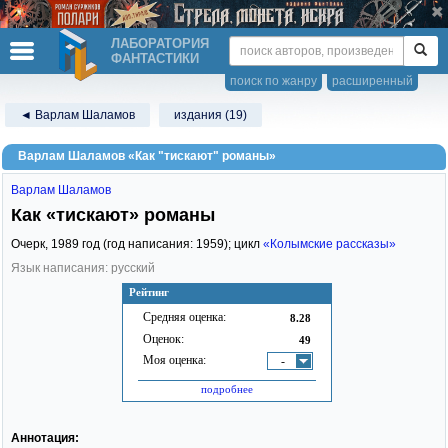
ЛАБОРАТОРИЯ
ФАНТАСТИКИ
поиск по жанру
расширенный
◄ Варлам Шаламов
издания (19)
Варлам Шаламов «Как "тискают" романы»
Варлам Шаламов
Как «тискают» романы
Очерк,
1989
год (год написания: 1959); цикл
«Колымские рассказы»
Язык написания: русский
Рейтинг
Средняя оценка:
8.28
Оценок:
49
Моя оценка:
-
подробнее
Аннотация: