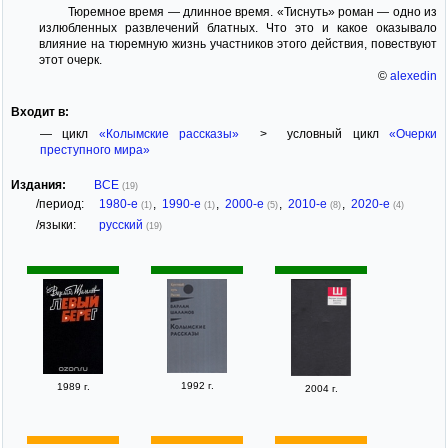
Тюремное время — длинное время. «Тиснуть» роман — одно из
излюбленных развлечений блатных. Что это и какое оказывало
влияние на тюремную жизнь участников этого действия, повествуют
этот очерк.
©
alexedin
Входит в:
— цикл
«Колымские рассказы»
> условный цикл
«Очерки
преступного мира»
Издания:
ВСЕ
(19)
/период:
1980-е
,
1990-е
,
2000-е
,
2010-е
,
2020-е
(1)
(1)
(5)
(8)
(4)
/языки:
русский
(19)
1992 г.
1989 г.
2004 г.