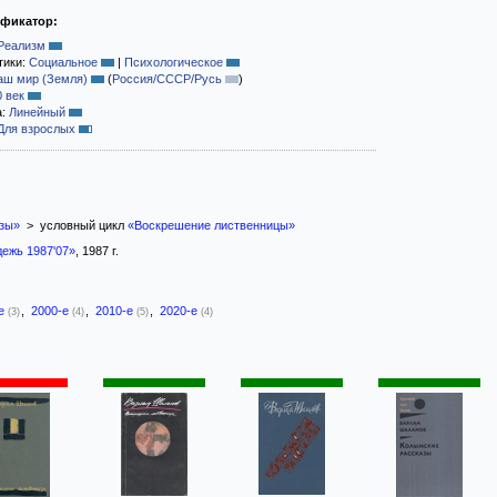
ификатор:
Реализм
тики:
Социальное
|
Психологическое
аш мир (Земля)
(
Россия/СССР/Русь
)
0 век
а:
Линейный
Для взрослых
зы»
> условный цикл
«Воскрешение лиственницы»
ежь 1987'07»
, 1987 г.
-е
,
2000-е
,
2010-е
,
2020-е
(3)
(4)
(5)
(4)