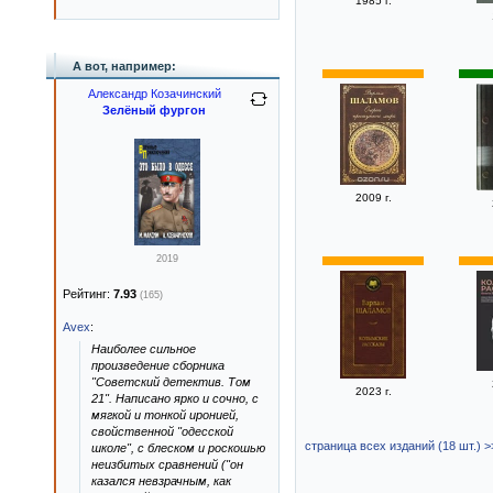
1985 г.
А вот, например:
Александр Козачинский
Зелёный фургон
2009 г.
2019
Рейтинг:
7.93
(165)
Avex
:
Наиболее сильное
произведение сборника
"Советский детектив. Том
2023 г.
21". Написано ярко и сочно, с
мягкой и тонкой иронией,
свойственной "одесской
страница всех изданий (18 шт.) >
школе", с блеском и роскошью
неизбитых сравнений ("он
казался невзрачным, как