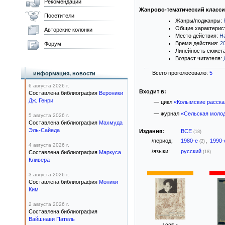
Рекомендации
Жанрово-тематический класс
Посетители
Жанры/поджанры:
Общие характерис
Авторские колонки
Место действия:
Н
Время действия:
2
Форум
Линейность сюжет
Возраст читателя:
Всего проголосовало:
5
информация, новости
6 августа 2026 г.
Входит в:
Составлена библиография
Вероники
Дж. Генри
— цикл
«Колымские расска
— журнал
«Сельская молод
5 августа 2026 г.
Составлена библиография
Махмуда
Эль-Сайеда
Издания:
ВСЕ
(18)
/период:
1980-е
,
1990
(2)
4 августа 2026 г.
/языки:
русский
Составлена библиография
Маркуса
(18)
Кливера
3 августа 2026 г.
Составлена библиография
Моники
Ким
2 августа 2026 г.
Составлена библиография
Вайшнави Патель