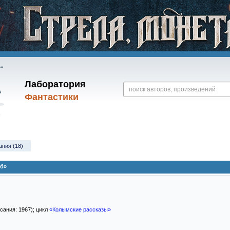
Лаборатория
Фантастики
ания (18)
б»
исания: 1967); цикл
«Колымские рассказы»