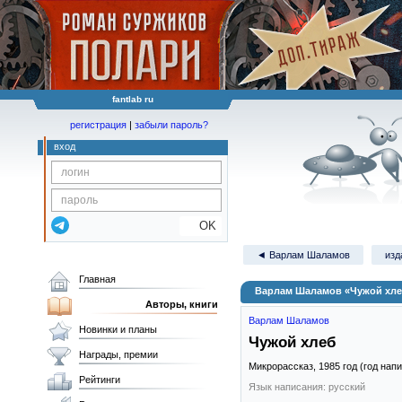
fantlab ru
регистрация
|
забыли пароль?
вход
OK
◄ Варлам Шаламов
изд
Главная
Варлам Шаламов «Чужой хле
Авторы, книги
Варлам Шаламов
Новинки и планы
Чужой хлеб
Награды, премии
Микрорассказ,
1985
год (год нап
Рейтинги
Язык написания: русский