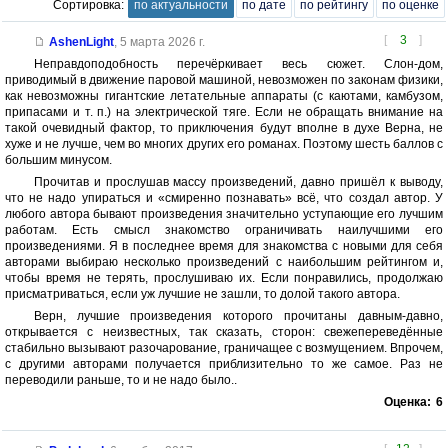
Сортировка:
по актуальности
по дате
по рейтингу
по оценке
[
3
]
AshenLight
,
5 марта 2026 г.
Неправдоподобность перечёркивает весь сюжет. Слон-дом,
приводимый в движение паровой машиной, невозможен по законам физики,
как невозможны гигантские летательные аппараты (с каютами, камбузом,
припасами и т. п.) на электрической тяге. Если не обращать внимание на
такой очевидный фактор, то приключения будут вполне в духе Верна, не
хуже и не лучше, чем во многих других его романах. Поэтому шесть баллов с
большим минусом.
Прочитав и прослушав массу произведений, давно пришёл к выводу,
что не надо упираться и «смиренно познавать» всё, что создал автор. У
любого автора бывают произведения значительно уступающие его лучшим
работам. Есть смысл знакомство ограничивать наилучшими его
произведениями. Я в последнее время для знакомства с новыми для себя
авторами выбираю несколько произведений с наибольшим рейтингом и,
чтобы время не терять, прослушиваю их. Если понравились, продолжаю
присматриваться, если уж лучшие не зашли, то долой такого автора.
Верн, лучшие произведения которого прочитаны давным-давно,
открывается с неизвестных, так сказать, сторон: свежепереведённые
стабильно вызывают разочарование, граничащее с возмущением. Впрочем,
с другими авторами получается приблизительно то же самое. Раз не
переводили раньше, то и не надо было..
Оценка:
6