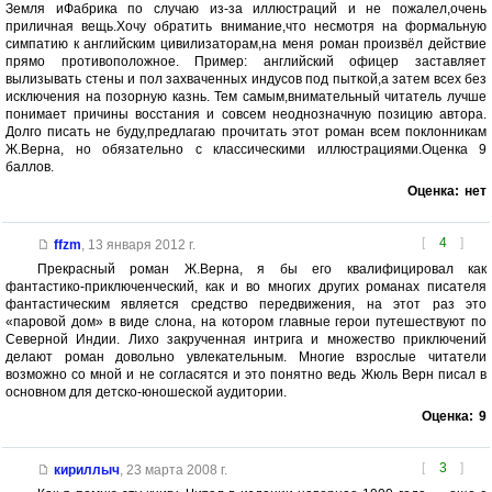
Земля иФабрика по случаю из-за иллюстраций и не пожалел,очень
приличная вещь.Хочу обратить внимание,что несмотря на формальную
симпатию к английским цивилизаторам,на меня роман произвёл действие
прямо противоположное. Пример: английский офицер заставляет
вылизывать стены и пол захваченных индусов под пыткой,а затем всех без
исключения на позорную казнь. Тем самым,внимательный читатель лучше
понимает причины восстания и совсем неоднозначную позицию автора.
Долго писать не буду,предлагаю прочитать этот роман всем поклонникам
Ж.Верна, но обязательно с классическими иллюстрациями.Оценка 9
баллов.
Оценка:
нет
[
4
]
ffzm
,
13 января 2012 г.
Прекрасный роман Ж.Верна, я бы его квалифицировал как
фантастико-приключенческий, как и во многих других романах писателя
фантастическим является средство передвижения, на этот раз это
«паровой дом» в виде слона, на котором главные герои путешествуют по
Северной Индии. Лихо закрученная интрига и множество приключений
делают роман довольно увлекательным. Многие взрослые читатели
возможно со мной и не согласятся и это понятно ведь Жюль Верн писал в
основном для детско-юношеской аудитории.
Оценка:
9
[
3
]
кириллыч
,
23 марта 2008 г.