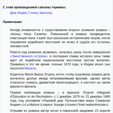
С этим произведением связаны термины:
Дом
;
Индия
;
Слоны
;
Шагоход
Примечание:
Иногда упоминается о существовании второго названия романа –
«Конец Нана Сахиба». Показанный в романе предводитель
повстанцев Нана Сахиб был реальным историческим лицом; после
поражения индийского восстания он исчез и судьба его осталась
неизвестной.
Работа над романом, возможно, началась сразу после завершения
«Таинственного острова»
, в последних главах которого речь также
идет об индийском национальном восстании против англичан.
Примерно в это же время, осенью 1878 года, в Индию уехал сын
писателя
Мишель
.
Издатель Жюля Верна Этцель хотел, чтобы в развязке романа дело
кончилось дуэлью между непримиримыми врагами, однако автор
отказался снижать драматизм происходящего, и настоял на своем
варианте финала.
Первая публикация романа – в журнале Этцеля «Magasin
d’Éducation et de Récréation» с 1 декабря 1879 по 15 декабря 1880
года, под заглавием «Паровой дом. Путешествие через Северную
Индию» («La Maison à vapeur. Voyage à travers l’Inde septentrionale»).
Отрывки из романа автор читал в Амьенской академии 23 апреля