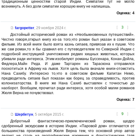
традиционным ценностям старой Индии. Симпатии тут не могло
возникнуть. А без доли симпатии хорошую книгу не напишешь.
Оценка:
4
[
3
]
fargopetter
,
29 ноября 2024 г.
Достойный исторический роман из «Необыкновенных путешествий».
Честно говоря,открыл книгу из-за того,что роман был указан в советском
фильме. Из всей книги было взята казнь сипаев, привязав их к пушке. Что
же сам роман,то я бы сравнил его с путеводителем по Северной Индии с
подробной инструкцией уничтожения редких хищных животных, которых
убивали ради интереса. Этим изобилуют романы Буссенара, Конан-Дойла,
Фидлера,Майн Рида. И даже Тартарен из Тараскона отправился
поохотиться в Африку на львов. Хотя цель была вначале книги-отомстить
Нана Сахибу. Интересно то,что в советском фильме Капитан Немо,
предводитель сипаев был показан как борец за справедливость, против
колонизаторства. В книге же Нана Сахиб выставлен с точностью до
наоборот. Вообщем, прочитал ради интереса, хотя особой магии романов
Жюля Верна не почувствовал.
Оценка:
7
[
9
]
Шербетун
,
5 октября 2015 г.
Добротный фантастическо-приключенческий роман, щедро
сдобренный экскурсами в историю Индии. «Паровой дом» отличается от
большинства произведений Жюля Верна тем, что основной упор автор
делает не столь на географические изюминки и фантастические (для