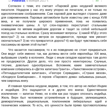
[
12
]
Podebrad
,
6 ноября 2017 г.
Согласен с теми, кто считает «Паровой дом» неудачей великого
писателя. Недаром у нас эту книгу упорно не печатали, и не только по
идеологическим соображениям. Сам паровой дом выглядел странно даже
для современников. Паровые автомобили были известны уже с конца XVIII
века, и не получили широкого применения, пока не появились
пневматические шины. А тут слон-паровоз переступает стальными
ножищами по мягким индийским дорогам и тащит за собой небольшой
поезд на стальных колёсах. Сразу возникают вопросы: 1) какой КПД у этого
монстра? 2) на сколько метров он продвинется, прежде чем увязнет
окончательно? 3) во что превратится дорога? 4) как будут чувствовать себя
пассажиры во время этой пытки?
Что касается пассажиров, то к их поведению не стоит придираться.
Они ведут себя именно так, как должны вести себя европейцы XIX века,
выбравшие службу в колониях. Люди с иным складом характера там долго
не продержатся. Другое дело, что они просто неинтересны. Скучные,
тягучие, довольно однообразные. Вспомним, какие замечательные
компании собирались в «Детях капитана Гранта», «Таинственном острове»,
«Пятнадцатилетнем капитане», «Гекторе Сервадаке», «Стране мехов»,
«Клодиусе Бомбарнаке»... А героев «Парового дома» забываешь раньше,
чем закроешь книгу.
И главная причина неудачи, видимо, в том, что автор не любил Индию
и индийцев. Это ощущается и в других его книгах. Единственное
исключение — капитан Немо, но в нём как раз трудно опознать индийца.
Жюль Верн был человеком устремлённым в будущее, увлекающимся,
демократичным, рациональным, поклонником либеральных идей и
технических новинок. То есть, его ценности были прямо противоположны