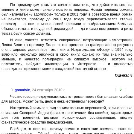
По предыдущим отзывам хочется заметить, что действительно, на
мнение о книге может сильно повлиять перевод. Новый перевод романа
был напечатан «Ладомиром» только в 2001 году, в советское время роман
не печатался, поэтому до 2001 года всюду перепечатывался старый
перевод — а они, в массе своей, грешили и выбрасыванием больших
объемов текста, и неудачной редактурой, — да и само построение и ритм
текста были совсем другими.
И еще хочется отметить совершенно потрясающие иллюстрации
Леона Бенетта к роману. Более сотни прекрасных гравированных рисунков
очень хорошо дополняют текст книги. Издательство «Фрэд» в 1994 году
включило несколько рисунков в свою книгу, однако их там значительно
меньше, и качество полиграфии не слишком высокое. Поэтому не
поленитесь, найдите иллюстрации в Интернете — и полностью
насладитесь приключениями в загадочной восточной стране.
Оценка:
8
[
5
]
gooodvin
,
24 сентября 2010 г.
Честно говоря, недоумеваю, как этот роман может быть назван слабым
для автора. Может быть, дело в некачественном переводе?
Интересный замысел, ряд занимательных персонажей, великолепные
описания Северной Индии (причем практически без ошибок, характерных
для того времени), цельная историческая составляющая, вполне
фантастическое средство передвижения.
В общем-то понятно, почему роман в советские времена почти не
перепечатывался. Общий сюжет книги значительно противоречит