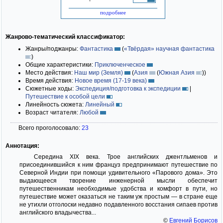
подробнее
Жанрово-тематический классификатор:
Жанры/поджанры:
Фантастика
(
«Твёрдая» научная фантастика
)
Общие характеристики:
Приключенческое
Место действия:
Наш мир (Земля)
(
Азия
(
Южная Азия
)
)
Время действия:
Новое время (17-19 века)
Сюжетные ходы:
Экспедиция/подготовка к экспедиции
|
Путешествие к особой цели
Линейность сюжета:
Линейный
Возраст читателя:
Любой
Всего проголосовало:
23
Аннотация:
Середина XIX века. Трое английских джентльменов и
присоединившийся к ним француз предпринимают путешествие по
Северной Индии при помощи удивительного «Парового дома». Это
выдающееся творение инженерной мысли обеспечит
путешественникам необходимые удобства и комфорт в пути, но
путешествие может оказаться не таким уж простым — в стране еще
не утихли отголоски недавно подавленного восстания сипаев против
английского владычества...
©
Евгений Борисов