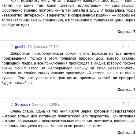
Как я помню эту книгу. Читал в издании наверное 1900 года — еще с
ятями, но какие там были цветные иллюстрации — закачаешься.
Собственно именно поэтому книга так запала в душу. И показалась тогда
невероятно интересной. Перечитал в современном издании — совсем не
то впечатление. Очень средненько, а в сравнение с лучшими вещами Верна
вообще не идет.
Оценка:
7
[
2
]
god54
,
18 февраля 2010 г.
Добротный приключенческий роман, очень похожий на все другие
произведения, только в этом появился паровой дом, вместо, скажем,
подводной лодки, а все приключения происходят в Индии, которую похоже
очень любил автор за непрерывную борьбу за свою независимость.
Конечно он слабее самых лучших произведений автора, но на то они и
лучшие. Тем, кто увлекается фантастико-приключенческой литературой
будет в самый раз.
Оценка:
7
[
2
]
Sergiusz
,
3 января 2008 г.
Очень слабо. Одна из тех книг Жюля Верна, которые представляют
интерес только для истинных почитателей его творчества. Примитивная
интрига, банальные и невыразительные описания местности, шаблонные,
незапоминающиеся герои. Напрасно потраченное время.
Оценка:
3