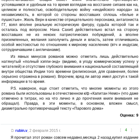
устоявшимся и удобным на то время взглядам на восстание сипаев как на,
целиком и полностью, освободительную войну «индийского народа» за
независимость, в которой со стороны восставших сплошь «белые и
пушистые». Жюль Верн в качестве отрицательного персонажа, антагониста
ГГ, взял вполне реальную историческую фигуру, судьба которой так и
осталась под вопросом. Нана Сахиб действительно встал на сторону
восставших не из некоих патриотических побуждений, а вполне
приземленных, желания заполучить деньги и власть, затем отличившись
особой жестокостью по отношению к мирному населению (втч и индусам,
сотрудничавшим с англичанами).
Из явных минусов романов можно отметить лишь действительно
натянутый «полный хэппи-энд» (видимо, в угоду коммерческому успеху у
читателей) и отсутствие глубокого внимания к национальной составляющей
внутри общества Индии того времени (религиозная, для сравнения, более
серьезно отражена в романе). Впрочем, вряд ли автор имел доступ к такой
информации в то время.
P.S. наверное, еще стоит отметить, что многие моменты из этого
романа были использованы в отечественном к/ф «Капитан Немо» (что даже
отмечено в титрах, но на что лично я до прочтения книги внимания не
обращал). Правда, в эти моменты, в основном, вложен смысл,
диаметрально противоречащий тексту «Парового дома»
Оценка:
9
[
4
]
rubin.v
,
2 февраля 2015 г.
Я прочитал этот роман совсем недавно,месяца 2 назад,купил издание