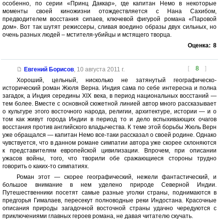
особенно, по серии «Принц Даккар», где капитан Немо в некоторые
моменты своей киножизни отождествляется с Нана Сахибом,
предводителем восстания сипаев, ключевой фигурой романа «Паровой
дом». Вот так шутят режиссеры, сливая воедино образы двух сильных, но
очень разных людей – мстителя-убийцы и мстящего творца.
Оценка:
8
[
8
]
Евгений Борисов
,
10 августа 2011 г.
Хороший, цельный, нисколько не затянутый географическо-
исторический роман Жюля Верна. Индия сама по себе интересна и полна
загадок, а Индия середины XIX века, в период национальных восстаний —
тем более. Вместе с основной сюжетной линией автор много рассказывает
о культуре этого восточного народа, религии, архитектуре, истории — и о
том как живут города Индии в период то и дело вспыхивающих очагов
восстания против английского владычества. К теме этой борьбы Жюль Верн
уже обращался — капитан Немо все-таки рассказал о своей родине. Однако
чувствуется, что в данном романе симпатии автора уже скорее склоняются
к представителям европейской цивилизации. Впрочем, при описании
ужасов войны, того, что творили обе сражающиеся стороны трудно
говорить о каких-то симпатиях.
Роман этот — скорее географический, нежели фантастический, и
большое внимание в нем уделено природе Северной Индии.
Путешественники посетят самые разные уголки страны, поднимаются в
предгорья Гималаев, пересекут полноводные реки Индостана. Красочные
описания природы загадочной восточной страны удачно чередуются с
приключениями главных героев романа, не давая читателю скучать.