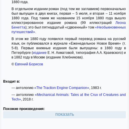
1880 года.
В отдельном издании роман (под тем же заглавием) первоначально
был выпущен в двух книгах, первая – 5 июля, и вторая – 11 ноября
1880 года. Под таким же названием 15 ноября 1880 года вышло
иллюстрированное издание романа (99 иллюстраций
Леона
Бенетта
); это был пятнадцатый «сдвоенный» том
«Необыкновенных
путешествий»
.
В этом же 1880 году появился первый перевод романа на русский
язык, он публиковался в журнале «Еженедельное Новое Время» (т.
5-8). Первые книжные издания были выпущены: в 1880 году в
Петербурге (
издание
Е. Н. Ахматовой, типография А.А. Краевского) и
в 1882 году в Москве (издание Хлебникова).
©
Евгений Борисов
Входит в:
— антологию
«The Traction Engine Companion»
, 1983 г.
— антологию
«Mechanical Animals: Tales at the Crux of Creatures and
Tech»
, 2018 г.
Похожие произведения:
показать