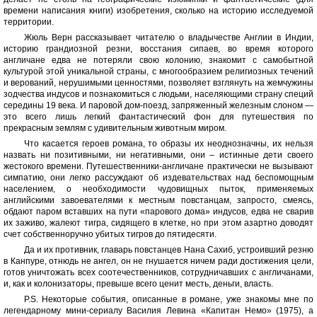
времени написания книги) изобретения, сколько на историю исследуемой
территории.
Жюль Верн рассказывает читателю о владычестве Англии в Индии,
историю грандиозной резни, восстания сипаев, во время которого
англичане едва не потеряли свою колонию, знакомит с самобытной
культурой этой уникальной страны, с многообразием религиозных течений
и верований, нерушимыми ценностями, позволяет взглянуть на жемчужины
зодчества индусов и познакомиться с людьми, населяющими страну специй
середины 19 века. И паровой дом-поезд, запряженный железным слоном —
это всего лишь легкий фантастический фон для путешествия по
прекрасным землям с удивительным животным миром.
Что касается героев романа, то образы их неоднозначны, их нельзя
назвать ни позитивными, ни негативными, они – истинные дети своего
жестокого времени. Путешественники-англичане практически не вызывают
симпатию, они легко рассуждают об издевательствах над беспомощным
населением, о необходимости чудовищных пыток, применяемых
английскими завоевателями к местным повстанцам, запросто, смеясь,
обдают паром вставших на пути «парового дома» индусов, едва не сварив
их заживо, жалеют тигра, сидящего в клетке, но при этом азартно доводят
счет собственноручно убитых тигров до пятидесяти.
Да и их противник, главарь повстанцев Нана Сахиб, устроивший резню
в Канпуре, отнюдь не ангел, он не гнушается ничем ради достижения цели,
готов уничтожать всех соотечественников, сотрудничавших с англичанами,
и, как и колонизаторы, превыше всего ценит месть, деньги, власть.
P.S. Некоторые события, описанные в романе, уже знакомы мне по
легендарному мини-сериалу Василия Левина «Капитан Немо» (1975), а