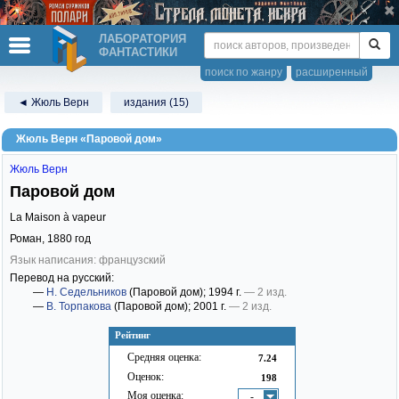
ЛАБОРАТОРИЯ
ФАНТАСТИКИ
поиск по жанру
расширенный
◄ Жюль Верн
издания (15)
Жюль Верн «Паровой дом»
Жюль Верн
Паровой дом
La Maison à vapeur
Роман,
1880
год
Язык написания: французский
Перевод на русский:
—
Н. Седельников
(Паровой дом)
; 1994 г.
— 2 изд.
—
В. Торпакова
(Паровой дом)
; 2001 г.
— 2 изд.
Рейтинг
Средняя оценка:
7.24
Оценок:
198
Моя оценка:
-